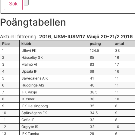
Poängtabellen
Aktuell filtrering:
2016, IJSM-IUSM17 Växjö 20-21/2 2016
Plac
klubb
poäng
antal
1
Ullevi FK
124.5
33
2
Hässelby SK
85
16
3
Malmö AI
83
17
4
Upsala IF
68
16
5
Sävedalens AIK
41
11
6
Huddinge AIS
40
11
7
IFK Växjö
38.5
11
8
IK Ymer
38
10
9
IFK Helsingborg
35
8
10
Spårvägens FK
34.5
9
11
Gefle IF
33
8
12
Örgryte IS
32
10
13
IFK Tumba
29
6