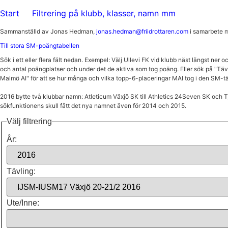
Start
Filtrering på klubb, klasser, namn mm
Sammanställd av Jonas Hedman,
jonas.hedman@friidrottaren.com
i samarbete m
Till stora SM-poängtabellen
Sök i ett eller flera fält nedan. Exempel: Välj Ullevi FK vid klubb näst längst ner 
och antal poängplatser och under det de aktiva som tog poäng. Eller sök på "Täv
Malmö AI" för att se hur många och vilka topp-6-placeringar MAI tog i den SM-t
2016 bytte två klubbar namn: Atleticum Växjö SK till Athletics 24Seven SK och Tja
sökfunktionens skull fått det nya namnet även för 2014 och 2015.
Välj filtrering
År:
Tävling:
Ute/Inne: