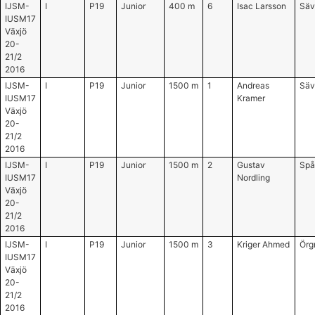
IJSM-
I
P19
Junior
400 m
6
Isac Larsson
Säv
IUSM17
Växjö
20-
21/2
2016
IJSM-
I
P19
Junior
1500 m
1
Andreas
Säv
IUSM17
Kramer
Växjö
20-
21/2
2016
IJSM-
I
P19
Junior
1500 m
2
Gustav
Spå
IUSM17
Nordling
Växjö
20-
21/2
2016
IJSM-
I
P19
Junior
1500 m
3
Kriger Ahmed
Örg
IUSM17
Växjö
20-
21/2
2016