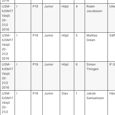
2016
IJSM-
I
P19
Junior
Höjd
4
Robin
Ull
IUSM17
Jacobsson
Växjö
20-
21/2
2016
IJSM-
I
P19
Junior
Höjd
5
Mattias
Säff
IUSM17
Green
Växjö
20-
21/2
2016
IJSM-
I
P19
Junior
Höjd
6
Simon
IF 
IUSM17
Throgen
Växjö
20-
21/2
2016
IJSM-
I
P19
Junior
Stav
1
Jakob
Häs
IUSM17
Samuelsson
Växjö
20-
21/2