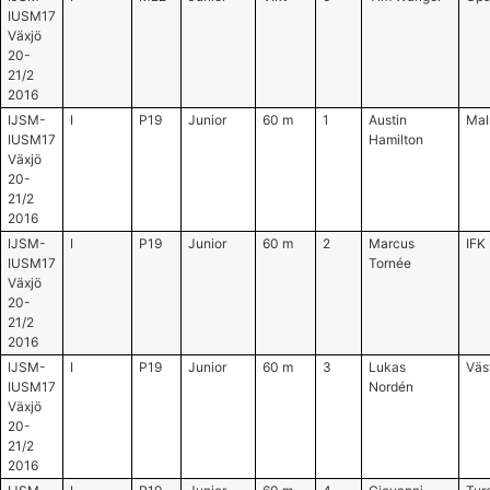
IUSM17
Växjö
20-
21/2
2016
IJSM-
I
P19
Junior
60 m
1
Austin
Mal
IUSM17
Hamilton
Växjö
20-
21/2
2016
IJSM-
I
P19
Junior
60 m
2
Marcus
IFK
IUSM17
Tornée
Växjö
20-
21/2
2016
IJSM-
I
P19
Junior
60 m
3
Lukas
Väs
IUSM17
Nordén
Växjö
20-
21/2
2016