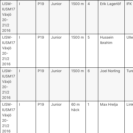
IJSM-
I
P19
Junior
1500 m
4
Erik Lagerlöf
IFK
IUSM17
Växjö
20-
21/2
2016
IJSM-
I
P19
Junior
1500 m
5
Hussein
Ull
IUSM17
Ibrahim
Växjö
20-
21/2
2016
IJSM-
I
P19
Junior
1500 m
6
Joel Norling
Tur
IUSM17
Växjö
20-
21/2
2016
IJSM-
I
P19
Junior
60 m
1
Max Hrelja
Lin
IUSM17
häck
Växjö
20-
21/2
2016