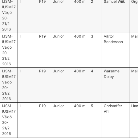
IJSM-
I
P19
Junior
400 m
2
Samuel Wiik
Örg
IUSM17
Växjö
20-
21/2
2016
IJSM-
I
P19
Junior
400 m
3
Viktor
Mal
IUSM17
Bondesson
Växjö
20-
21/2
2016
IJSM-
I
P19
Junior
400 m
4
Warsame
Mal
IUSM17
Doley
Växjö
20-
21/2
2016
IJSM-
I
P19
Junior
400 m
5
Christoffer
Ham
IUSM17
Ahl
Växjö
20-
21/2
2016