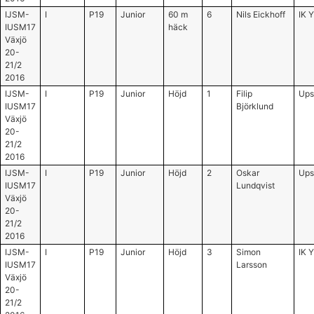
IJSM-
I
P19
Junior
60 m
6
Nils Eickhoff
IK 
IUSM17
häck
Växjö
20-
21/2
2016
IJSM-
I
P19
Junior
Höjd
1
Filip
Ups
IUSM17
Björklund
Växjö
20-
21/2
2016
IJSM-
I
P19
Junior
Höjd
2
Oskar
Ups
IUSM17
Lundqvist
Växjö
20-
21/2
2016
IJSM-
I
P19
Junior
Höjd
3
Simon
IK 
IUSM17
Larsson
Växjö
20-
21/2