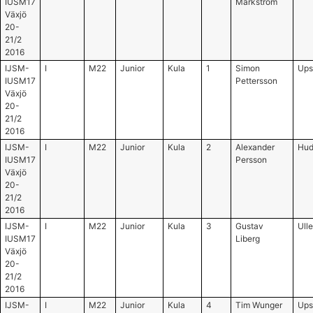
IUSM17
Markström
Växjö
20-
21/2
2016
IJSM-
I
M22
Junior
Kula
1
Simon
Ups
IUSM17
Pettersson
Växjö
20-
21/2
2016
IJSM-
I
M22
Junior
Kula
2
Alexander
Hud
IUSM17
Persson
Växjö
20-
21/2
2016
IJSM-
I
M22
Junior
Kula
3
Gustav
Ull
IUSM17
Liberg
Växjö
20-
21/2
2016
IJSM-
I
M22
Junior
Kula
4
Tim Wunger
Ups