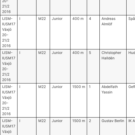
20-
21/2
2016
IJSM-
I
M22
Junior
400 m
4
Andreas
Spå
IUSM17
Almlöf
Växjö
20-
21/2
2016
IJSM-
I
M22
Junior
400 m
5
Christopher
Hud
IUSM17
Halldén
Växjö
20-
21/2
2016
IJSM-
I
M22
Junior
1500 m
1
Abdelfath
Gefl
IUSM17
Yassin
Växjö
20-
21/2
2016
IJSM-
I
M22
Junior
1500 m
2
Gustav Berlin
IK 
IUSM17
Växjö