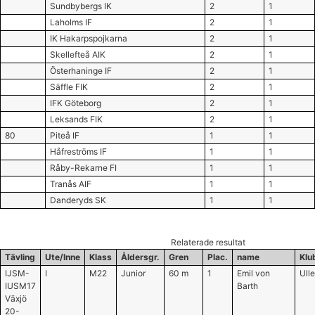
Sundbybergs IK
2
1
Laholms IF
2
1
IK Hakarpspojkarna
2
1
Skellefteå AIK
2
1
Österhaninge IF
2
1
Säffle FIK
2
1
IFK Göteborg
2
1
Leksands FIK
2
1
80
Piteå IF
1
1
Håfreströms IF
1
1
Råby-Rekarne FI
1
1
Tranås AIF
1
1
Danderyds SK
1
1
Relaterade resultat
Tävling
Ute/Inne
Klass
Åldersgr.
Gren
Plac.
name
Klu
IJSM-
I
M22
Junior
60 m
1
Emil von
Ull
IUSM17
Barth
Växjö
20-