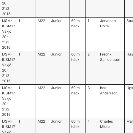
20-
21/2
2016
IJSM-
I
M22
Junior
60 m
1
Jonathan
Str
IUSM17
häck
Holm
Växjö
20-
21/2
2016
IJSM-
I
M22
Junior
60 m
2
Fredrik
Häs
IUSM17
häck
Samuelsson
Växjö
20-
21/2
2016
IJSM-
I
M22
Junior
60 m
3
Isak
Ups
IUSM17
häck
Andersson
Växjö
20-
21/2
2016
IJSM-
I
M22
Junior
60 m
4
Charles
Mal
IUSM17
häck
Mitala
Växjö