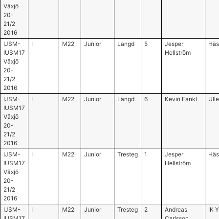
Växjö
20-
21/2
2016
IJSM-
I
M22
Junior
Längd
5
Jesper
Häs
IUSM17
Hellström
Växjö
20-
21/2
2016
IJSM-
I
M22
Junior
Längd
6
Kevin Fankl
Ull
IUSM17
Växjö
20-
21/2
2016
IJSM-
I
M22
Junior
Tresteg
1
Jesper
Häs
IUSM17
Hellström
Växjö
20-
21/2
2016
IJSM-
I
M22
Junior
Tresteg
2
Andreas
IK 
IUSM17
Carlsson