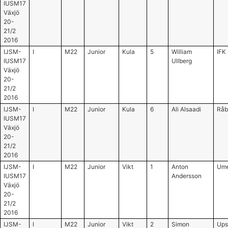
IUSM17
Växjö
20-
21/2
2016
IJSM-
I
M22
Junior
Kula
5
William
IFK
IUSM17
Ullberg
Växjö
20-
21/2
2016
IJSM-
I
M22
Junior
Kula
6
Ali Alsaadi
Råb
IUSM17
Växjö
20-
21/2
2016
IJSM-
I
M22
Junior
Vikt
1
Anton
Ume
IUSM17
Andersson
Växjö
20-
21/2
2016
IJSM-
I
M22
Junior
Vikt
2
Simon
Ups