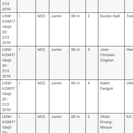
21/2
2016
IJSM-
I
M22
Junior
60 m
2
Gustav Kjell
Tur
IUSM17
Växjö
20-
21/2
2016
IJSM-
I
M22
Junior
60 m
3
Jean-
Ham
IUSM17
Christian
Växjö
Zirignon
20-
21/2
2016
IJSM-
I
M22
Junior
60 m
4
Adam
Ull
IUSM17
Denguir
Växjö
20-
21/2
2016
IJSM-
I
M22
Junior
60 m
5
Viktor
KA 
IUSM17
Elvung-
Växjö
Nilsson
20-