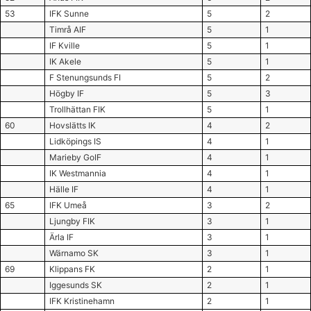
53
IFK Sunne
5
2
Timrå AIF
5
1
IF Kville
5
1
IK Akele
5
1
F Stenungsunds FI
5
2
Högby IF
5
3
Trollhättan FIK
5
1
60
Hovslätts IK
4
2
Lidköpings IS
4
1
Marieby GoIF
4
1
IK Westmannia
4
1
Hälle IF
4
1
65
IFK Umeå
3
2
Ljungby FIK
3
1
Ärla IF
3
1
Wärnamo SK
3
1
69
Klippans FK
2
1
Iggesunds SK
2
1
IFK Kristinehamn
2
1