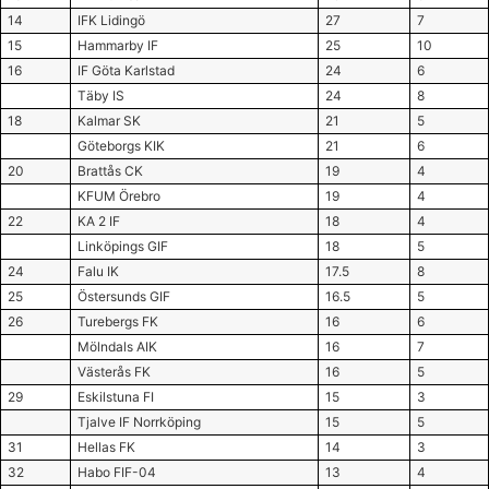
14
IFK Lidingö
27
7
15
Hammarby IF
25
10
16
IF Göta Karlstad
24
6
Täby IS
24
8
18
Kalmar SK
21
5
Göteborgs KIK
21
6
20
Brattås CK
19
4
KFUM Örebro
19
4
22
KA 2 IF
18
4
Linköpings GIF
18
5
24
Falu IK
17.5
8
25
Östersunds GIF
16.5
5
26
Turebergs FK
16
6
Mölndals AIK
16
7
Västerås FK
16
5
29
Eskilstuna FI
15
3
Tjalve IF Norrköping
15
5
31
Hellas FK
14
3
32
Habo FIF-04
13
4