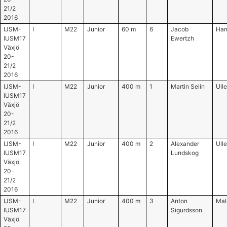
21/2
2016
IJSM-
I
M22
Junior
60 m
6
Jacob
Ham
IUSM17
Ewertzh
Växjö
20-
21/2
2016
IJSM-
I
M22
Junior
400 m
1
Martin Selin
Ull
IUSM17
Växjö
20-
21/2
2016
IJSM-
I
M22
Junior
400 m
2
Alexander
Ull
IUSM17
Lundskog
Växjö
20-
21/2
2016
IJSM-
I
M22
Junior
400 m
3
Anton
Mal
IUSM17
Sigurdsson
Växjö