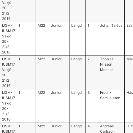
Växjö
20-
21/2
2016
IJSM-
I
M22
Junior
Längd
1
Johan Taléus
Eski
IUSM17
Växjö
20-
21/2
2016
IJSM-
I
M22
Junior
Längd
2
Thobias
Mal
IUSM17
Nilsson
Växjö
Montler
20-
21/2
2016
IJSM-
I
M22
Junior
Längd
3
Fredrik
Häs
IUSM17
Samuelsson
Växjö
20-
21/2
2016
IJSM-
I
M22
Junior
Längd
4
Andreas
IK 
IUSM17
Carlsson