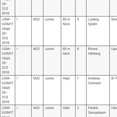
20-
21/2
2016
IJSM-
I
M22
Junior
60 m
5
Ludwig
Ske
IUSM17
häck
Sjödin
Växjö
20-
21/2
2016
IJSM-
I
M22
Junior
60 m
6
Rikard
Ups
IUSM17
häck
Hällberg
Växjö
20-
21/2
2016
IJSM-
I
M22
Junior
Höjd
1
Andreas
IK 
IUSM17
Carlsson
Växjö
20-
21/2
2016
IJSM-
I
M22
Junior
Höjd
2
Fredrik
Häs
IUSM17
Samuelsson