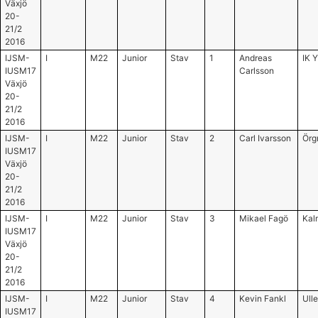
Växjö
20-
21/2
2016
IJSM-
I
M22
Junior
Stav
1
Andreas
IK 
IUSM17
Carlsson
Växjö
20-
21/2
2016
IJSM-
I
M22
Junior
Stav
2
Carl Ivarsson
Örg
IUSM17
Växjö
20-
21/2
2016
IJSM-
I
M22
Junior
Stav
3
Mikael Fagö
Kal
IUSM17
Växjö
20-
21/2
2016
IJSM-
I
M22
Junior
Stav
4
Kevin Fankl
Ull
IUSM17