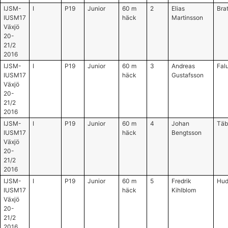
IJSM-
I
P19
Junior
60 m
2
Elias
Bra
IUSM17
häck
Martinsson
Växjö
20-
21/2
2016
IJSM-
I
P19
Junior
60 m
3
Andreas
Falu
IUSM17
häck
Gustafsson
Växjö
20-
21/2
2016
IJSM-
I
P19
Junior
60 m
4
Johan
Täb
IUSM17
häck
Bengtsson
Växjö
20-
21/2
2016
IJSM-
I
P19
Junior
60 m
5
Fredrik
Hud
IUSM17
häck
Kihlblom
Växjö
20-
21/2
2016