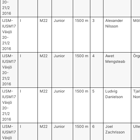
20-
21/2
2016
IJSM-
I
M22
Junior
1500 m
3
Alexander
Möl
IUSM17
Nilsson
Växjö
20-
21/2
2016
IJSM-
I
M22
Junior
1500 m
4
Awet
Örg
IUSM17
Mengsteab
Växjö
20-
21/2
2016
IJSM-
I
M22
Junior
1500 m
5
Ludvig
Tjal
IUSM17
Danielson
Nor
Växjö
20-
21/2
2016
IJSM-
I
M22
Junior
1500 m
6
Joel
Ull
IUSM17
Zachrisson
Växjö