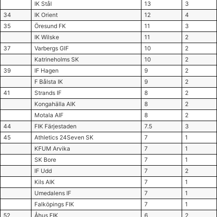
IK Stål
13
3
34
IK Orient
12
4
35
Öresund FK
11
3
IK Wilske
11
2
37
Varbergs GIF
10
2
Katrineholms SK
10
2
39
IF Hagen
9
2
F Bålsta IK
9
2
41
Strands IF
8
2
Kongahälla AIK
8
2
Motala AIF
8
2
44
FIK Färjestaden
7.5
3
45
Athletics 24Seven SK
7
1
KFUM Arvika
7
1
SK Bore
7
1
IF Udd
7
2
Kils AIK
7
1
Umedalens IF
7
1
Falköpings FIK
7
1
52
Åhus FIK
6
2