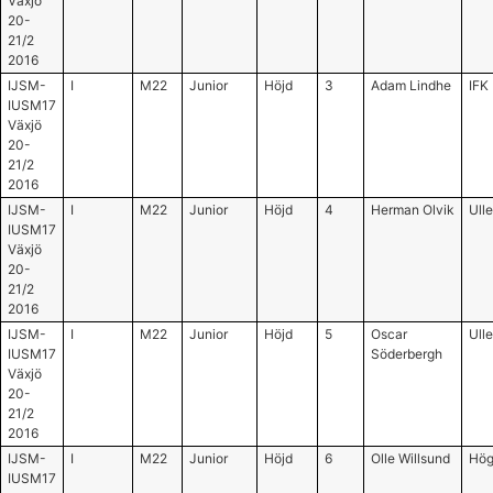
Växjö
20-
21/2
2016
IJSM-
I
M22
Junior
Höjd
3
Adam Lindhe
IFK
IUSM17
Växjö
20-
21/2
2016
IJSM-
I
M22
Junior
Höjd
4
Herman Olvik
Ull
IUSM17
Växjö
20-
21/2
2016
IJSM-
I
M22
Junior
Höjd
5
Oscar
Ull
IUSM17
Söderbergh
Växjö
20-
21/2
2016
IJSM-
I
M22
Junior
Höjd
6
Olle Willsund
Hög
IUSM17