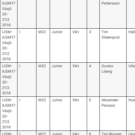
IUSM17
Pettersson
Växjö
20-
21/2
2016
IJSM-
I
M22
Junior
Vikt
3
Tim
Häll
IUSM17
Söderqvist
Växjö
20-
21/2
2016
IJSM-
I
M22
Junior
Vikt
4
Gustav
Ull
IUSM17
Liberg
Växjö
20-
21/2
2016
IJSM-
I
M22
Junior
Vikt
5
Alexander
Hud
IUSM17
Persson
Växjö
20-
21/2
2016
IJSM-
I
M22
Junior
Vikt
6
Tim Wunger
Ups