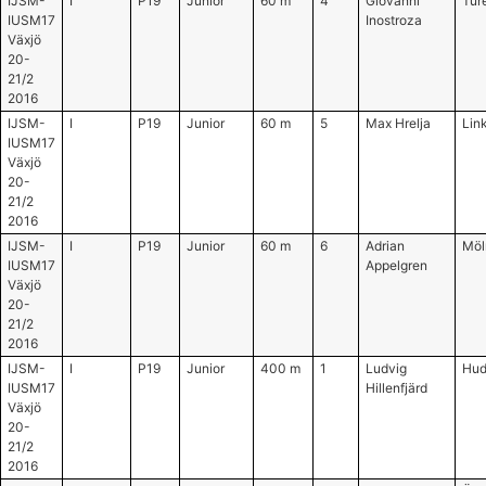
IJSM-
I
P19
Junior
60 m
4
Giovanni
Tur
IUSM17
Inostroza
Växjö
20-
21/2
2016
IJSM-
I
P19
Junior
60 m
5
Max Hrelja
Lin
IUSM17
Växjö
20-
21/2
2016
IJSM-
I
P19
Junior
60 m
6
Adrian
Möl
IUSM17
Appelgren
Växjö
20-
21/2
2016
IJSM-
I
P19
Junior
400 m
1
Ludvig
Hud
IUSM17
Hillenfjärd
Växjö
20-
21/2
2016