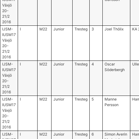
Växjö
20-
21/2
2016
IJSM-
I
M22
Junior
Tresteg
3
Joel Thölix
KA 
IUSM17
Växjö
20-
21/2
2016
IJSM-
I
M22
Junior
Tresteg
4
Oscar
Ull
IUSM17
Söderbergh
Växjö
20-
21/2
2016
IJSM-
I
M22
Junior
Tresteg
5
Manne
Ham
IUSM17
Persson
Växjö
20-
21/2
2016
IJSM-
I
M22
Junior
Tresteg
6
Simon Averin
Ham