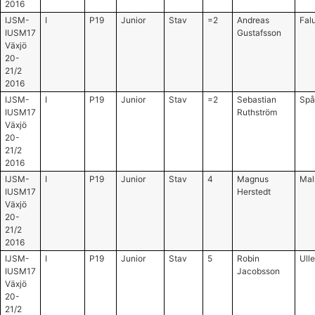
2016
IJSM-
I
P19
Junior
Stav
=2
Andreas
Falu
IUSM17
Gustafsson
Växjö
20-
21/2
2016
IJSM-
I
P19
Junior
Stav
=2
Sebastian
Spå
IUSM17
Ruthström
Växjö
20-
21/2
2016
IJSM-
I
P19
Junior
Stav
4
Magnus
Mal
IUSM17
Herstedt
Växjö
20-
21/2
2016
IJSM-
I
P19
Junior
Stav
5
Robin
Ull
IUSM17
Jacobsson
Växjö
20-
21/2