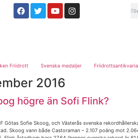
en Friidrott
Svenska medaljer
Friidrottsantikvaria
ember 2016
og högre än Sofi Flink?
IF Götas Sofie Skoog, och Västerås svenska rekordhållerska i 
tad. Skoog vann både Castoraman – 2.107 poäng mot 2.06
5. Flink åstadkom bara 27.64 (hennes svenska rekord är 61