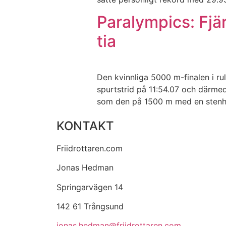
Paralympics: Fjä
tia
Den kvinnliga 5000 m-finalen i r
spurtstrid på 11:54.07 och därmed 
som den på 1500 m med en stenhå
KONTAKT
Friidrottaren.com
Jonas Hedman
Springarvägen 14
142 61 Trångsund
jonas.hedman@friidrottaren.com