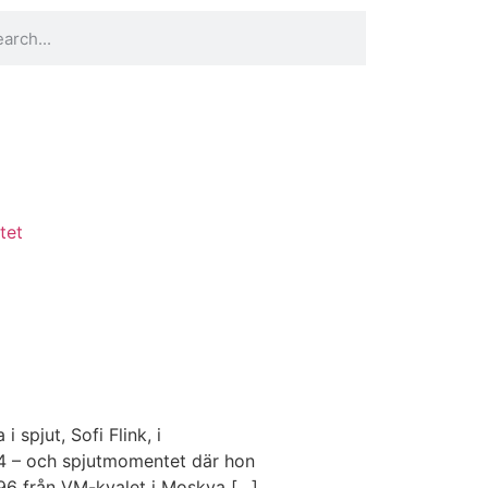
tet
spjut, Sofi Flink, i
4 – och spjutmomentet där hon
.96 från VM-kvalet i Moskva […]