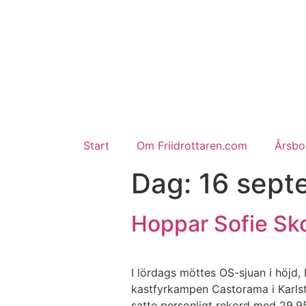
Start
Om Friidrottaren.com
Årsbok
Dag:
16 sept
Hoppar Sofie Sko
I lördags möttes OS-sjuan i höjd, 
kastfyrkampen Castorama i Karls
satte personligt rekord med 29.9