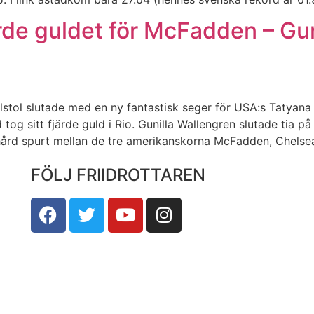
rde guldet för McFadden – Gun
ullstol slutade med en ny fantastisk seger för USA:s Taty
tog sitt fjärde guld i Rio. Gunilla Wallengren slutade tia på
rd spurt mellan de tre amerikanskorna McFadden, Chelse
FÖLJ FRIIDROTTAREN