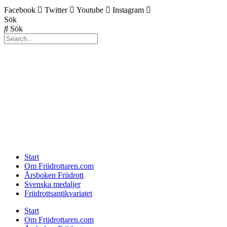
Facebook
Twitter
Youtube
Instagram
Sök
Sök
Start
Om Friidrottaren.com
Årsboken Friidrott
Svenska medaljer
Friidrottsantikvariatet
Start
Om Friidrottaren.com