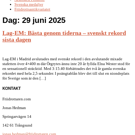
Svenska medaljer
Friidrottsantikvariatet
Dag:
29 juni 2025
Lag-EM: Bästa genom tiderna – svenskt rekord
sista dagen
Lag-EM i Madrid avslutades med svenskt rekord i den avslutande mixade
stafetten över 4×400 m där Örgrytes ännu inte 20 år fyllda Elna Wester stod för
en sensationell sträcktid. Med 3:15.40 förbättrades det två år gamla svenska
rekordet med hela 2,5 sekunder. I poängtablån blev det till slut en niondeplats
för Sverige som är den […]
KONTAKT
Friidrottaren.com
Jonas Hedman
Springarvägen 14
142 61 Trångsund
jonas.hedman@friidrottaren.com