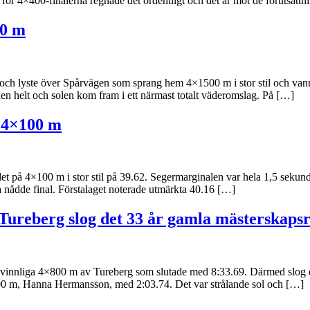
 för 4×400-finalerna regnade det ordentligt och det är mot de förutsätt
00 m
h lyste över Spårvägen som sprang hem 4×1500 m i stor stil och vann 
den helt och solen kom fram i ett närmast totalt väderomslag. På […]
 4×100 m
å 4×100 m i stor stil på 39.62. Segermarginalen var hela 1,5 sekund och
la nådde final. Förstalaget noterade utmärkta 40.16 […]
ureberg slog det 33 år gamla mästerskaps
kvinnliga 4×800 m av Tureberg som slutade med 8:33.69. Därmed slog d
500 m, Hanna Hermansson, med 2:03.74. Det var strålande sol och […]