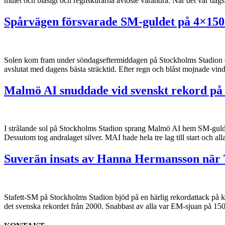
mulet och blåsigt och regnskurarna avlöste varandra. När det var dags
Spårvägen försvarade SM-guldet på 4×15
Solen kom fram under söndagseftermiddagen på Stockholms Stadion oc
avslutat med dagens bästa sträcktid. Efter regn och blåst mojnade vin
Malmö AI snuddade vid svenskt rekord på
I strålande sol på Stockholms Stadion sprang Malmö AI hem SM-guldet p
Dessutom tog andralaget silver. MAI hade hela tre lag till start och al
Suverän insats av Hanna Hermansson när T
Stafett-SM på Stockholms Stadion bjöd på en härlig rekordattack på 
det svenska rekordet från 2000. Snabbast av alla var EM-sjuan på 1