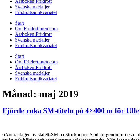
Årsboken Friidrott
Svenska medaljer
Friidrottsantikvariatet
Start
Om Friidrottaren.com
Årsboken Friidrott
Svenska medaljer
Friidrottsantikvariatet
Start
Om Friidrottaren.com
Årsboken Friidrott
Svenska medaljer
Friidrottsantikvariatet
Månad:
maj 2019
Fjärde raka SM-titeln på 4×400 m för Ulle
6Andra dagen av stafett-SM på Stockholms Stadion genomfördes i tuffa