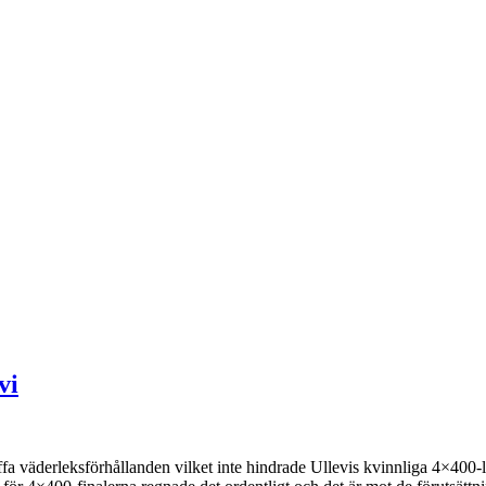
vi
 väderleksförhållanden vilket inte hindrade Ullevis kvinnliga 4×400-la