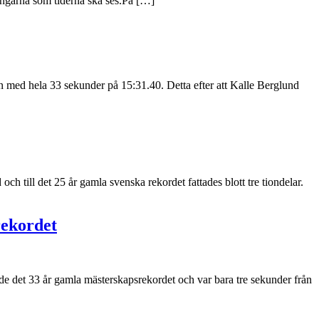
ningarna som tiderna ska ses.På […]
med hela 33 sekunder på 15:31.40. Detta efter att Kalle Berglund
 till det 25 år gamla svenska rekordet fattades blott tre tiondelar.
rekordet
e det 33 år gamla mästerskapsrekordet och var bara tre sekunder från