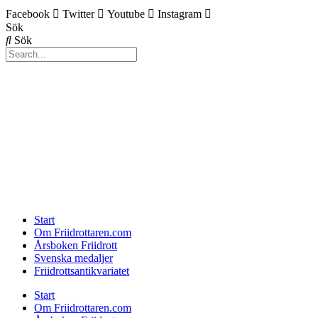
Facebook
Twitter
Youtube
Instagram
Sök
Sök
Start
Om Friidrottaren.com
Årsboken Friidrott
Svenska medaljer
Friidrottsantikvariatet
Start
Om Friidrottaren.com