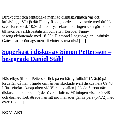
Direkt efter den fantastiska manliga diskustävlingen var det
kultävling i Växjö där Fanny Roos gjorde sitt livs serie med dubbla
svenska rekord. 19.30 är den nya rekordnoteringen som gör henne
till sexa på världsbästalistan och etta i Europa. Fanny
säsongsdebuterade med 18.33 i Diamond League-galan i brittiska
Gateshead i söndags men att vinterns nya nivå […]
Superkast i diskus av Simon Pettersson –
besegrade Daniel Ståhl
Hässelbys Simon Petterson fick på en härlig fullträff i Växjö på
lördagen då han i fjärde omgången skickade iväg diskus hela 69.48.
I fina vindar i kastparken vid Värendsvallen jublade Simon när
diskusen landat och höjde näven i luften. Mätningen visade 69.48
och därmed förbättrade han sitt nio månader gamla pers (67.72) med
över 1,5 […]
KONTAKT