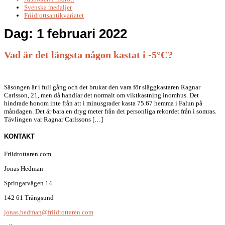
Svenska medaljer
Friidrottsantikvariatet
Dag:
1 februari 2022
Vad är det längsta någon kastat i -5°C?
Säsongen är i full gång och det brukar den vara för släggkastaren Ragnar
Carlsson, 21, men då handlar det normalt om viktkastning inomhus. Det
hindrade honom inte från att i minusgrader kasta 75.67 hemma i Falun på
måndagen. Det är bara en dryg meter från det personliga rekordet från i somras.
Tävlingen var Ragnar Carlssons […]
KONTAKT
Friidrottaren.com
Jonas Hedman
Springarvägen 14
142 61 Trångsund
jonas.hedman@friidrottaren.com