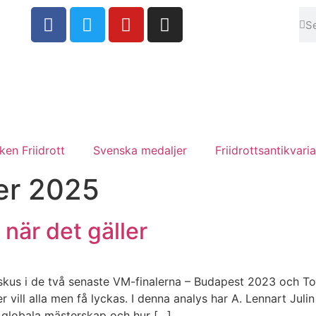
en Friidrott
Svenska medaljer
Friidrottsantikvaria
er 2025
 när det gäller
 diskus i de två senaste VM-finalerna – Budapest 2023 och 
r vill alla men få lyckas. I denna analys har A. Lennart Julin
i globala mästerskap och hur […]