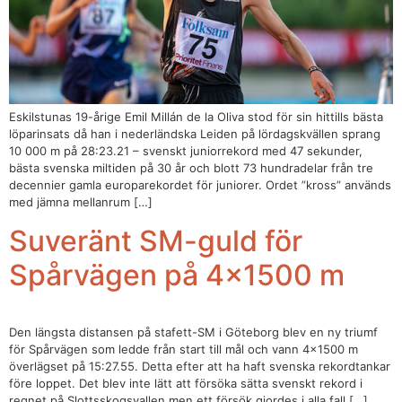
Eskilstunas 19-årige Emil Millán de la Oliva stod för sin hittills bästa
löparinsats då han i nederländska Leiden på lördagskvällen sprang
10 000 m på 28:23.21 – svenskt juniorrekord med 47 sekunder,
bästa svenska miltiden på 30 år och blott 73 hundradelar från tre
decennier gamla europarekordet för juniorer. Ordet ”kross” används
med jämna mellanrum […]
Suveränt SM-guld för
Spårvägen på 4×1500 m
Den längsta distansen på stafett-SM i Göteborg blev en ny triumf
för Spårvägen som ledde från start till mål och vann 4×1500 m
överlägset på 15:27.55. Detta efter att ha haft svenska rekordtankar
före loppet. Det blev inte lätt att försöka sätta svenskt rekord i
regnet på Slottsskogsvallen men ett försök gjordes i alla fall […]