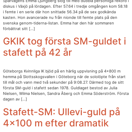
Spårvägens Emma Ljungberg slog till med dubbla personliga rekord i
diskus i Växjö på lördagen. Efter 57.64 i tredje omgången kom 58.18
i femte i en serie där hon snittade 56.34 på de sex godkända
kasten. Hon avancerade nu från nionde till femte plats på den
svenska genom-tiderna-listan. Emma har den här sommaren
förbättrat sitt […]
GKIK tog första SM-guldet i
stafett på 42 år
Göteborgs Kvinnliga IK bjöd på en härlig uppvisning på 4×800 m
hemma på Slottsskogsvallen i Göteborg när de sololöpte från start
till mål och vann med två sekunder på 9:08.27. Därmed tog de sitt
första SM-guld i stafett sedan 1978. Guldlaget bestod av Julia
Nielsen, Wilma Nielsen, Sandra Åberg och Emma Söderström. Första
dagen av […]
Stafett-SM: Ullevi-guld på
4×100 m efter dramatik