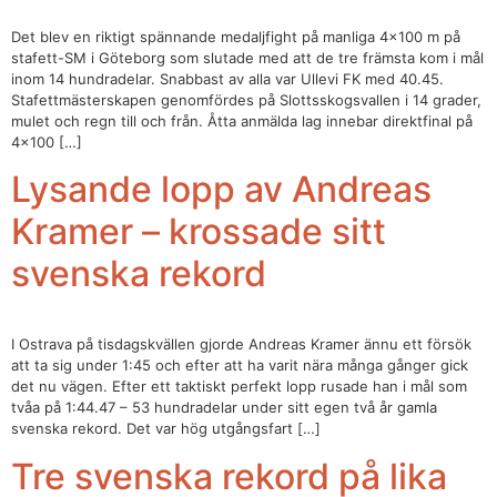
Det blev en riktigt spännande medaljfight på manliga 4×100 m på
stafett-SM i Göteborg som slutade med att de tre främsta kom i mål
inom 14 hundradelar. Snabbast av alla var Ullevi FK med 40.45.
Stafettmästerskapen genomfördes på Slottsskogsvallen i 14 grader,
mulet och regn till och från. Åtta anmälda lag innebar direktfinal på
4×100 […]
Lysande lopp av Andreas
Kramer – krossade sitt
svenska rekord
I Ostrava på tisdagskvällen gjorde Andreas Kramer ännu ett försök
att ta sig under 1:45 och efter att ha varit nära många gånger gick
det nu vägen. Efter ett taktiskt perfekt lopp rusade han i mål som
tvåa på 1:44.47 – 53 hundradelar under sitt egen två år gamla
svenska rekord. Det var hög utgångsfart […]
Tre svenska rekord på lika