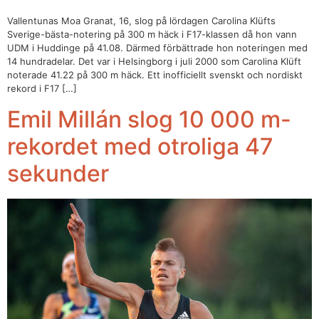
Vallentunas Moa Granat, 16, slog på lördagen Carolina Klüfts
Sverige-bästa-notering på 300 m häck i F17-klassen då hon vann
UDM i Huddinge på 41.08. Därmed förbättrade hon noteringen med
14 hundradelar. Det var i Helsingborg i juli 2000 som Carolina Klüft
noterade 41.22 på 300 m häck. Ett inofficiellt svenskt och nordiskt
rekord i F17 […]
Emil Millán slog 10 000 m-
rekordet med otroliga 47
sekunder