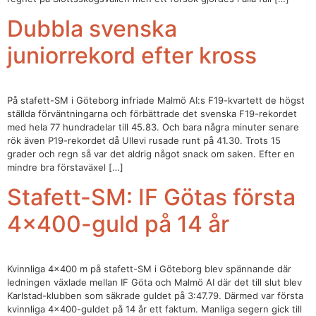
Dubbla svenska
juniorrekord efter kross
På stafett-SM i Göteborg infriade Malmö AI:s F19-kvartett de högst
ställda förväntningarna och förbättrade det svenska F19-rekordet
med hela 77 hundradelar till 45.83. Och bara några minuter senare
rök även P19-rekordet då Ullevi rusade runt på 41.30. Trots 15
grader och regn så var det aldrig något snack om saken. Efter en
mindre bra förstaväxel […]
Stafett-SM: IF Götas första
4×400-guld på 14 år
Kvinnliga 4×400 m på stafett-SM i Göteborg blev spännande där
ledningen växlade mellan IF Göta och Malmö AI där det till slut blev
Karlstad-klubben som säkrade guldet på 3:47.79. Därmed var första
kvinnliga 4×400-guldet på 14 år ett faktum. Manliga segern gick till