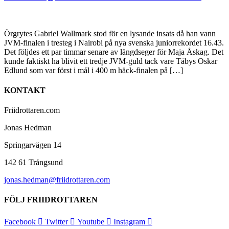
Örgrytes Gabriel Wallmark stod för en lysande insats då han vann
JVM-finalen i tresteg i Nairobi på nya svenska juniorrekordet 16.43.
Det följdes ett par timmar senare av längdseger för Maja Åskag. Det
kunde faktiskt ha blivit ett tredje JVM-guld tack vare Täbys Oskar
Edlund som var först i mål i 400 m häck-finalen på […]
KONTAKT
Friidrottaren.com
Jonas Hedman
Springarvägen 14
142 61 Trångsund
jonas.hedman@friidrottaren.com
FÖLJ FRIIDROTTAREN
Facebook
Twitter
Youtube
Instagram