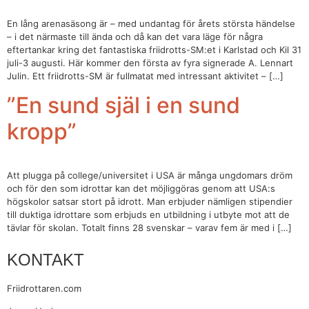
En lång arenasäsong är – med undantag för årets största händelse
– i det närmaste till ända och då kan det vara läge för några
eftertankar kring det fantastiska friidrotts-SM:et i Karlstad och Kil 31
juli-3 augusti. Här kommer den första av fyra signerade A. Lennart
Julin. Ett friidrotts-SM är fullmatat med intressant aktivitet – […]
”En sund själ i en sund
kropp”
Att plugga på college/universitet i USA är många ungdomars dröm
och för den som idrottar kan det möjliggöras genom att USA:s
högskolor satsar stort på idrott. Man erbjuder nämligen stipendier
till duktiga idrottare som erbjuds en utbildning i utbyte mot att de
tävlar för skolan. Totalt finns 28 svenskar – varav fem är med i […]
KONTAKT
Friidrottaren.com