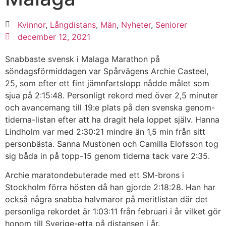
Kvinnor
,
Långdistans
,
Män
,
Nyheter
,
Seniorer
december 12, 2021
Snabbaste svensk i Malaga Marathon på
söndagsförmiddagen var Spårvägens Archie Casteel,
25, som efter ett fint jämnfartslopp nådde målet som
sjua på 2:15:48. Personligt rekord med över 2,5 minuter
och avancemang till 19:e plats på den svenska genom-
tiderna-listan efter att ha dragit hela loppet själv. Hanna
Lindholm var med 2:30:21 mindre än 1,5 min från sitt
personbästa. Sanna Mustonen och Camilla Elofsson tog
sig båda in på topp-15 genom tiderna tack vare 2:35.
Archie maratondebuterade med ett SM-brons i
Stockholm förra hösten då han gjorde 2:18:28. Han har
också några snabba halvmaror på meritlistan där det
personliga rekordet är 1:03:11 från februari i år vilket gör
honom till Sverige-etta på distansen i år.