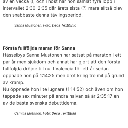
av en vecka (!) och i höst har hon samlat fyra lopp i
intervallet 2:30–2:35 där årets sista (?) mara alltså blev
den snabbaste denna tävlingsperiod.
Sanna Mustonen. Foto: Deca Text&Bild
Första fullföljda maran för Sanna
Hässelbys Sanna Mustonen har satsat på maraton i ett
par år men sjukdom och annat har gjort att den första
fullföljda dröjde till nu. I Valencia för ett år sedan
öppnade hon på 1:14:25 men bröt kring tre mil på grund
av kramp.
Nu öppnade hon lite lugnare (1:14:52) och även om hon
tappade sex minuter på andra halvan så är 2:35:17 en
av de bästa svenska debuttiderna.
Camilla Elofsson. Foto: Deca Text&Bild