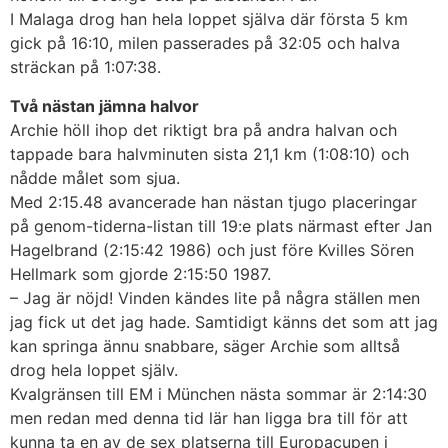
I Malaga drog han hela loppet själva där första 5 km
gick på 16:10, milen passerades på 32:05 och halva
sträckan på 1:07:38.
Två nästan jämna halvor
Archie höll ihop det riktigt bra på andra halvan och
tappade bara halvminuten sista 21,1 km (1:08:10) och
nådde målet som sjua.
Med 2:15.48 avancerade han nästan tjugo placeringar
på genom-tiderna-listan till 19:e plats närmast efter Jan
Hagelbrand (2:15:42 1986) och just före Kvilles Sören
Hellmark som gjorde 2:15:50 1987.
– Jag är nöjd! Vinden kändes lite på några ställen men
jag fick ut det jag hade. Samtidigt känns det som att jag
kan springa ännu snabbare, säger Archie som alltså
drog hela loppet själv.
Kvalgränsen till EM i München nästa sommar är 2:14:30
men redan med denna tid lär han ligga bra till för att
kunna ta en av de sex platserna till Europacupen i