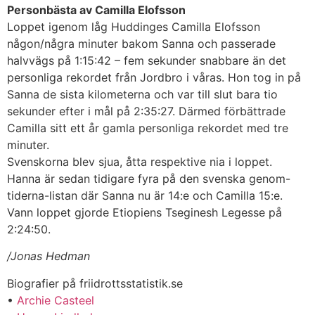
Personbästa av Camilla Elofsson
Loppet igenom låg Huddinges Camilla Elofsson
någon/några minuter bakom Sanna och passerade
halvvägs på 1:15:42 – fem sekunder snabbare än det
personliga rekordet från Jordbro i våras. Hon tog in på
Sanna de sista kilometerna och var till slut bara tio
sekunder efter i mål på 2:35:27. Därmed förbättrade
Camilla sitt ett år gamla personliga rekordet med tre
minuter.
Svenskorna blev sjua, åtta respektive nia i loppet.
Hanna är sedan tidigare fyra på den svenska genom-
tiderna-listan där Sanna nu är 14:e och Camilla 15:e.
Vann loppet gjorde Etiopiens Tseginesh Legesse på
2:24:50.
/Jonas Hedman
Biografier på friidrottsstatistik.se
•
Archie Casteel