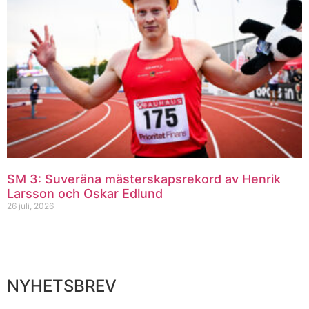
SM 3: Suveräna mästerskapsrekord av Henrik
Larsson och Oskar Edlund
26 juli, 2026
NYHETSBREV