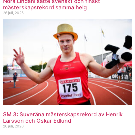
Nora Lindahl satte svenskt och finskt
mästerskapsrekord samma helg
26 juli, 2026
SM 3: Suveräna mästerskapsrekord av Henrik
Larsson och Oskar Edlund
26 juli, 2026