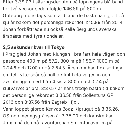
Efter 3:39.03 i säsongsdebuten på löpningens blå band
för två veckor sedan följde 1:46.89 på 800 m i
Göteborg i onsdags som är bland de bästa han gjort på
sju år bakom det personliga rekordet 1:45.89 från 2014.
Johan förbättrade nu också Kalle Berglunds svenska
årsbästa med fyra tiondelar.
2,5 sekunder kvar till Tokyo
I Prag gled Johan med klungan i bra fart hela vägen och
passerade 400 m på 57.2, 800 m på 1:56.7, 1000 m på
2:24.6 och 1200 m på 2:54.3. Även om han fick springa
en del i ytterspår så höll de fint hela vägen in och
avslutningen med 1:55.4 sista 800 m och 57.4 på
slutvarvet är bra. 3:37.57 är hans tredje bästa tid bakom
det personliga rekordet 3:36.58 från Sollentuna GP
2016 och 3:37.56 från Zagreb i fjol.
Vann loppet gjorde Kenyas Boaz Kiprugut på 3:35.26.
OS-nomineringsgränsen är 3:35.00 och kanske kan
Johan nå den på favoritarenan Sollentunavallen på