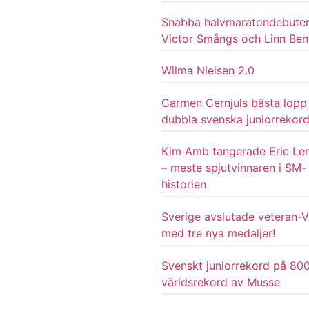
Snabba halvmaratondebuter
Victor Smångs och Linn Be
Wilma Nielsen 2.0
Carmen Cernjuls bästa lopp
dubbla svenska juniorrekor
Kim Amb tangerade Eric L
– meste spjutvinnaren i SM-
historien
Sverige avslutade veteran-
med tre nya medaljer!
Svenskt juniorrekord på 80
världsrekord av Musse