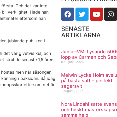
 första. Och det var inte
 bli verklighet. Hade han
centimeter eftersom han
SENASTE
ARTIKLARNA
den jublande publiken i
Junior-VM: Lysande 500
h det var givetvis kul, och
lopp av Carmen och Seb
et strul de senaste 1,5 åren
6 augusti, 2026
i höstas men när säsongen
Melwin Lycke Holm avsl
h känning i baksidan. Så idag
på bästa sätt – perfekt
dhoppsskor eftersom det är
segersvit
1 augusti, 2026
Nora Lindahl satte svens
och finskt mästerskapsr
samma helg