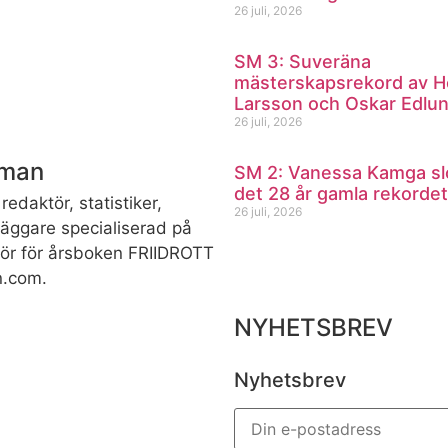
26 juli, 2026
SM 3: Suveräna
mästerskapsrekord av H
Larsson och Oskar Edlu
26 juli, 2026
dman
SM 2: Vanessa Kamga sl
det 28 år gamla rekordet
redaktör, statistiker,
26 juli, 2026
rläggare specialiserad på
ktör för årsboken FRIIDROTT
n.com.
NYHETSBREV
Nyhetsbrev