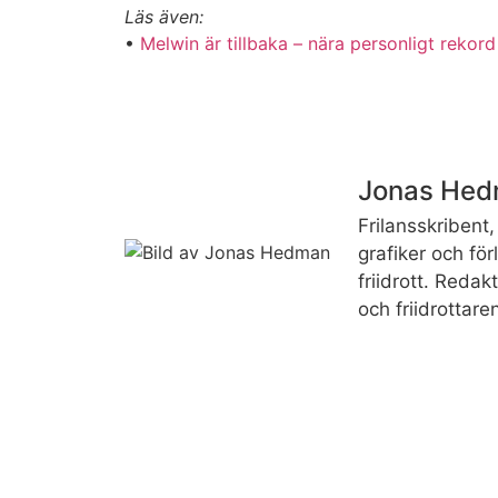
Läs även:
•
Melwin är tillbaka – nära personligt rekord
Jonas He
Frilansskribent, 
grafiker och fö
friidrott. Reda
och friidrottare