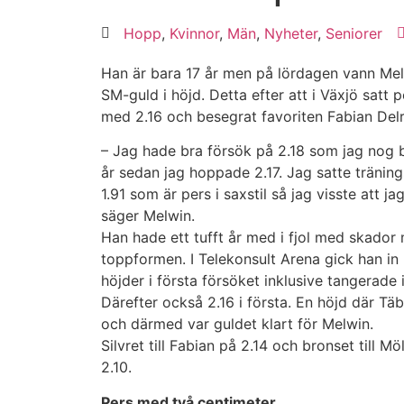
Hopp
,
Kvinnor
,
Män
,
Nyheter
,
Seniorer
Han är bara 17 år men på lördagen vann Mel
SM-guld i höjd. Detta efter att i Växjö satt
med 2.16 och besegrat favoriten Fabian Del
– Jag hade bra försök på 2.18 som jag nog bo
år sedan jag hoppade 2.17. Jag satte tränin
1.91 som är pers i saxstil så jag visste att 
säger Melwin.
Han hade ett tufft år med i fjol med skador me
toppformen. I Telekonsult Arena gick han in 
höjder i första försöket inklusive tangerade
Därefter också 2.16 i första. En höjd där Tä
och därmed var guldet klart för Melwin.
Silvret till Fabian på 2.14 och bronset till 
2.10.
Pers med två centimeter