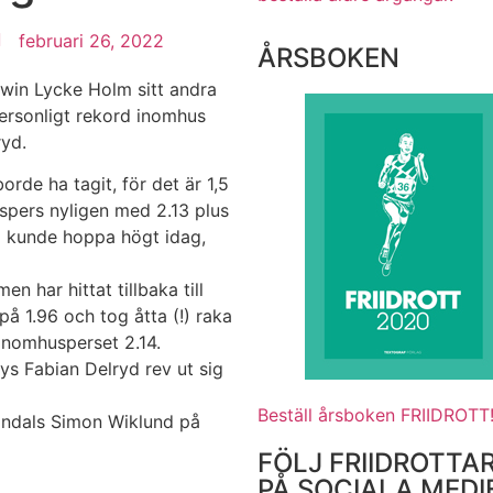
februari 26, 2022
ÅRSBOKEN
win Lycke Holm sitt andra
 personligt rekord inomhus
ryd.
rde ha tagit, för det är 1,5
gspers nyligen med 2.13 plus
jag kunde hoppa högt idag,
n har hittat tillbaka till
på 1.96 och tog åtta (!) raka
 inomhusperset 2.14.
bys Fabian Delryd rev ut sig
Beställ årsboken FRIIDROTT
Mölndals Simon Wiklund på
FÖLJ FRIIDROTTA
PÅ SOCIALA MEDI