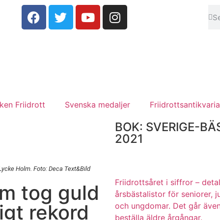
en Friidrott
Svenska medaljer
Friidrottsantikvaria
BOK: SVERIGE-BÄ
2021
Lycke Holm. Foto: Deca Text&Bild
Friidrottsåret i siffror –
deta
m tog guld
årsbästalistor för seniorer, j
igt rekord
och ungdomar.
Det går även
beställa äldre årgångar.