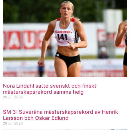
Nora Lindahl satte svenskt och finskt
mästerskapsrekord samma helg
26 juli, 2026
SM 3: Suveräna mästerskapsrekord av Henrik
Larsson och Oskar Edlund
26 juli, 2026