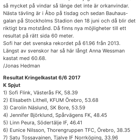
så mycket på vindar så länge det inte är orkanvindar.
Nästa tävling är i Åbo på tisdag och sedan Bauhaus-
galan på Stockholms Stadion den 18 juni och då blir det
riktigt bra motstånd. Då finns nya möjligheter till ett
resultat på rätt sida 60 meter.
Sofi har det svenska rekordet på 61.96 från 2013.
Längst av svenskor har så här långt Anna Wessman
kastat med 60.68.
/Jonas Hedman
Resultat Kringelkastat 6/6 2017
K Spjut
1) Sofi Flink, Västerås FK, 58.39
2) Elisabeth Lithell, KFUM Örebro, 53.68
3) Carolin Näslund, SK Bore, 53.59
4) Jennifer Björklund, Spårvägens FK, 48.45
5) Linn Peura, Södertälje IF, 46.41
6) Eunice Nilsson, Thorengruppen TFC, Örebro, 38.35
7) Satu Tossavainen, Tjalve IF Norrköping, 33.96