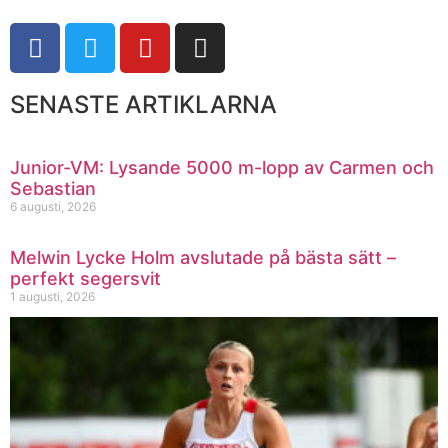
SENASTE ARTIKLARNA
Junior-VM: Lysande 5000 m-lopp av Carmen och
Sebastian
6 augusti, 2026
Melwin Lycke Holm avslutade på bästa sätt –
perfekt segersvit
1 augusti, 2026