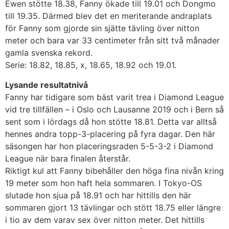
Ewen stötte 18.38, Fanny ökade till 19.01 och Dongmo
till 19.35. Därmed blev det en meriterande andraplats
för Fanny som gjorde sin sjätte tävling över nitton
meter och bara var 33 centimeter från sitt två månader
gamla svenska rekord.
Serie: 18.82, 18.85, x, 18.65, 18.92 och 19.01.
Lysande resultatnivå
Fanny har tidigare som bäst varit trea i Diamond League
vid tre tillfällen – i Oslo och Lausanne 2019 och i Bern så
sent som i lördags då hon stötte 18.81. Detta var alltså
hennes andra topp-3-placering på fyra dagar. Den här
säsongen har hon placeringsraden 5-5-3-2 i Diamond
League när bara finalen återstår.
Riktigt kul att Fanny bibehåller den höga fina nivån kring
19 meter som hon haft hela sommaren. I Tokyo-OS
slutade hon sjua på 18.91 och har hittills den här
sommaren gjort 13 tävlingar och stött 18.75 eller längre
i tio av dem varav sex över nitton meter. Det hittills