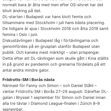
normalt bara är åtta med men efter OS-silvret har det
blivit ändring på det.
DL-starten i Budapest var hans blott femte och
tillsammans med Stockholm i juli hans bästa placering.
De tidigare är sjua i Stockholm 2018 och åtta 2019 samt
femma i Oslo i juni.
Diskustävlingen i Budapest låg i förtävlingarna och
genomfördes på en grusplan utanför Budapest utan
publik. Och kanske mest märkligt – utan prispengar.
Detta efter att DL-tävlingen som skulle gått i Kina ställts
in på grund av pandemin och grenarna fördelats på ett
antal andra mindre galor.
Friidrotts-SM i Borås nästa
Närmast för Fanny och Simon – och Daniel Ståhl –
väntar Friidrotts-SM i Borås 27–29 augusti. Därefter DL-
galan i Bryssel 1 september för Simon och Daniel innan
alla tre tävlar i Diamond League-finalen i Zürich 8–9
september.