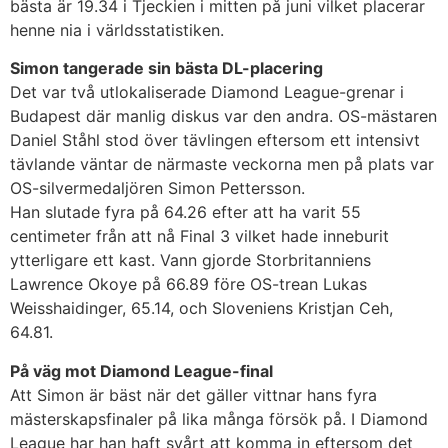
bästa är 19.34 i Tjeckien i mitten på juni vilket placerar
henne nia i världsstatistiken.
Simon tangerade sin bästa DL-placering
Det var två utlokaliserade Diamond League-grenar i
Budapest där manlig diskus var den andra. OS-mästaren
Daniel Ståhl stod över tävlingen eftersom ett intensivt
tävlande väntar de närmaste veckorna men på plats var
OS-silvermedaljören Simon Pettersson.
Han slutade fyra på 64.26 efter att ha varit 55
centimeter från att nå Final 3 vilket hade inneburit
ytterligare ett kast. Vann gjorde Storbritanniens
Lawrence Okoye på 66.89 före OS-trean Lukas
Weisshaidinger, 65.14, och Sloveniens Kristjan Ceh,
64.81.
På väg mot Diamond League-final
Att Simon är bäst när det gäller vittnar hans fyra
mästerskapsfinaler på lika många försök på. I Diamond
League har han haft svårt att komma in eftersom det