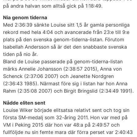
på andra halvan som alltså gick på 1:18:49.
Nia genom tiderna
Med 2:36:39 sänkte Louise sitt 1,5 år gamla personliga
rekord med hela 4:04 och avancerade från 23:e till 9:e
plats på den svenska genom-tiderna-listan. Förutom
Isabellah Andersson så är det den snabbaste svenska
tiden på nio år.
Bland de Louise passerade på genom-tiderna-listan
märks Annelie Johansson (2:38:57 2015), Anna von
Schenck (2:37:06 2007) och Jeanette Nordgren
(2:36:43 1985). Närmast före sig i listan har hon Anna
Rahm (2:35:08 2007) och Birgit Bringslid (2:34:49 1991).
Nådde eliten sent
Louise Wiker började elitsatsa relativt sent och tog sin
första SM-medalj som 32-åring 2011. Hon var med på
VM i Peking 2015 där hon var 48:a på 2:49:57 och
fullföljde nu sin femte mara där förra perset var 2:40:43