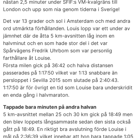
nästan 2,5 minuter under SFIF:s VM-kvalgräns till
London och upp som nia genom tiderna i Sverige!
Det var 13 grader och sol i Amsterdam och med andra
ord utmärkta förhållanden. Louis lopp var ett under av
jämnhet där de åtta 5 km-avsnitten låg inom en
halvminut och en som hade stor del i det var
Spårvägens Fredrik Uhrbom som var personlig
farthållare åt Louise.
Första milen gick på 36:42 och halva distansen
passerades på 1:17:50 vilket var 1:13 snabbare än
persloppet i Sevilla 2015 som slutade på 2:40:43.
1:17:50 är för övrigt en tid som Louise bara underskridit
en enda gång i halvmaraton.
Tappade bara minuten på andra halvan
5 km-avsnittet mellan 25 och 30 km gick på 18:49 men
den blev loppets långsammaste sedan den sista också
gått på 18:49. En riktigt bra avslutning förde Louise i
mål på 2:36:39 vilket innebar att hon bara tappade 1:05