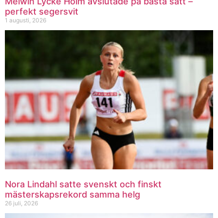
Melwin Lycke Holm avslutade på bästa sätt –
perfekt segersvit
1 augusti, 2026
Nora Lindahl satte svenskt och finskt
mästerskapsrekord samma helg
26 juli, 2026