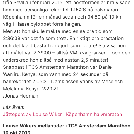
från Sevilla i februari 2015. Att höstformen är bra visade
hon med personliga rekordet 1:15:26 på halvmaran i
Köpenhamn för en månad sedan och 34:50 på 10 km
väg i Hässelbyloppet förra helgen.
Men att hon skulle mäkta med en så bra tid som
2:36:39 var det få som trott. En riktigt bra prestation
och det klart bästa hon gjort som löpare! Själv sa hon
att målet var 2:39:00 – alltså VM-kvalgränsen – och den
underskred hon alltså med nästan 2,5 minuter!
Snabbast i TCS Amsterdam Marathon var Daniel
Wanjiru, Kenya, som vann med 24 sekunder på
banrekordet 2:05:21. Damklassen vanns av Meselech
Melakmu, Kenya, 2:23:21.
/Jonas Hedman
Läs även:
Jättepers av Louise Wiker i Köpenhamn halvmaraton
Louise Wikers mellantider i TCS Amsterdam Marathon
16 okt 2016