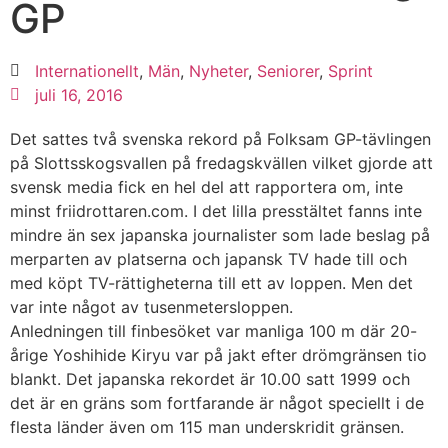
GP
Internationellt
,
Män
,
Nyheter
,
Seniorer
,
Sprint
juli 16, 2016
Det sattes två svenska rekord på Folksam GP-tävlingen
på Slottsskogsvallen på fredagskvällen vilket gjorde att
svensk media fick en hel del att rapportera om, inte
minst friidrottaren.com. I det lilla presstältet fanns inte
mindre än sex japanska journalister som lade beslag på
merparten av platserna och japansk TV hade till och
med köpt TV-rättigheterna till ett av loppen. Men det
var inte något av tusenmetersloppen.
Anledningen till finbesöket var manliga 100 m där 20-
årige Yoshihide Kiryu var på jakt efter drömgränsen tio
blankt. Det japanska rekordet är 10.00 satt 1999 och
det är en gräns som fortfarande är något speciellt i de
flesta länder även om 115 man underskridit gränsen.