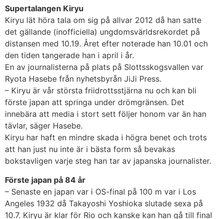
Supertalangen Kiryu
Kiryu lät höra tala om sig på allvar 2012 då han satte
det gällande (inofficiella) ungdomsvärldsrekordet på
distansen med 10.19. Året efter noterade han 10.01 och
den tiden tangerade han i april i år.
En av journalisterna på plats på Slottsskogsvallen var
Ryota Hasebe från nyhetsbyrån JiJi Press.
– Kiryu är vår största friidrottsstjärna nu och kan bli
förste japan att springa under drömgränsen. Det
innebära att media i stort sett följer honom var än han
tävlar, säger Hasebe.
Kiryu har haft en mindre skada i högra benet och trots
att han just nu inte är i bästa form så bevakas
bokstavligen varje steg han tar av japanska journalister.
Förste japan på 84 år
– Senaste en japan var i OS-final på 100 m var i Los
Angeles 1932 då Takayoshi Yoshioka slutade sexa på
10.7. Kiryu är klar för Rio och kanske kan han gå till final