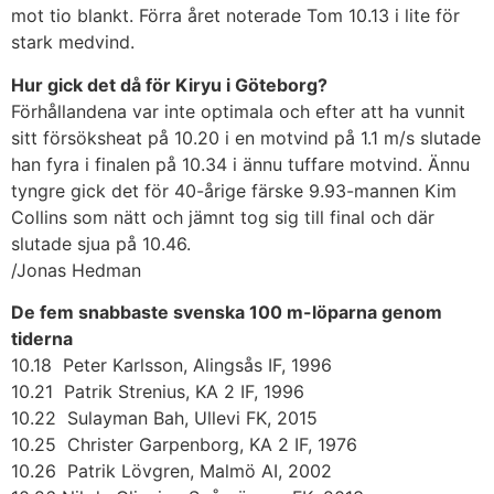
mot tio blankt. Förra året noterade Tom 10.13 i lite för
stark medvind.
Hur gick det då för Kiryu i Göteborg?
Förhållandena var inte optimala och efter att ha vunnit
sitt försöksheat på 10.20 i en motvind på 1.1 m/s slutade
han fyra i finalen på 10.34 i ännu tuffare motvind. Ännu
tyngre gick det för 40-årige färske 9.93-mannen Kim
Collins som nätt och jämnt tog sig till final och där
slutade sjua på 10.46.
/Jonas Hedman
De fem snabbaste svenska 100 m-löparna genom
tiderna
10.18 Peter Karlsson, Alingsås IF, 1996
10.21 Patrik Strenius, KA 2 IF, 1996
10.22 Sulayman Bah, Ullevi FK, 2015
10.25 Christer Garpenborg, KA 2 IF, 1976
10.26 Patrik Lövgren, Malmö AI, 2002