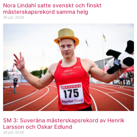
Nora Lindahl satte svenskt och finskt
mästerskapsrekord samma helg
26 juli, 2026
SM 3: Suveräna mästerskapsrekord av Henrik
Larsson och Oskar Edlund
26 juli, 2026