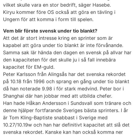
vilket skulle vara en stor bedrift, säger Hasebe.
Kiryu kommer före OS också att göra en tävling i
Ungern för att komma i form till spelen.
Vem blir förste svensk under tio blankt?
Att det är stort intresse kring en sprinter som är
kapabel att göra under tio blankt är inte förvånande.
Samma sak lär hända den dagen en svensk på allvar har
den kapaciteten för det skulle ju i så fall innebära
kapacitet för EM-guld.
Peter Karlsson från Alingsås har det svenska rekordet
på 10.18 från 1996 och sprang en gång under tio blankt
då han noterade 9.98 i för stark medvind. Peter bor i
Shanghai där han jobbar med att utbilda chefer.
Han hade Håkan Andersson i Sundsvall som tränare och
denne hjälper fortfarande Sveriges bästa sprinters. I år
är Tom Kling-Baptiste snabbast i Sverige med
10.27/10.19w och han har definitivt kapacitet att slå det
svenska rekordet. Kanske kan han också komma ner