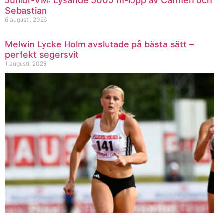
Junior-VM: Lysande 5000 m-lopp av Carmen och
Sebastian
6 augusti, 2026
Melwin Lycke Holm avslutade på bästa sätt –
perfekt segersvit
1 augusti, 2026