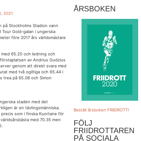
ÅRSBOKEN
 6, 2021
n på Stockholms Stadion vann
l Tour Gold-galan i ungerska
meter före 2017 års världsmästare
e med 65.20 och ledning och
s förstaplatsen av Andrius Gudzius
nerver genom att direkt svara med
utat med två ogiltiga och 65.44 i
es trea på 65.08 och Simon
 ungerska staden med det
kligen är en tävlingsmänniska.
Beställ årsboken FRIIDROTT!
 precis som i finska Kuortane för
e världsårsbästa med 70.35 men
FÖLJ
5.
FRIIDROTTAREN
PÅ SOCIALA