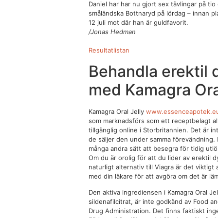
Daniel har har nu gjort sex tävlingar på tio
småländska Bottnaryd på lördag – innan p
12 juli mot där han är guldfavorit.
/Jonas Hedman
Resultatlistan
Behandla erektil 
med Kamagra Oral
Kamagra Oral Jelly
www.essenceapotek.eu/
som marknadsförs som ett receptbelagt alte
tillgänglig online i Storbritannien. Det är 
de säljer den under samma förevändning. D
många andra sätt att besegra för tidig utlös
Om du är orolig för att du lider av erektil d
naturligt alternativ till Viagra är det viktig
med din läkare för att avgöra om det är läm
Den aktiva ingrediensen i Kamagra Oral Jel
sildenafilcitrat, är inte godkänd av Food a
Drug Administration. Det finns faktiskt ing