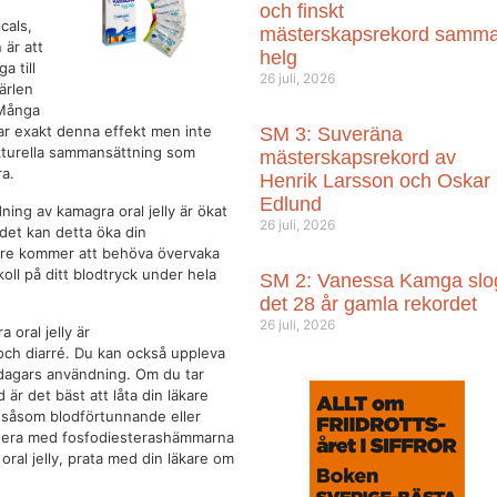
och finskt
cals,
mästerskapsrekord samm
 är att
helg
a till
26 juli, 2026
ärlen
 Många
ar exakt denna effekt men inte
SM 3: Suveräna
ukturella sammansättning som
mästerskapsrekord av
ra.
Henrik Larsson och Oskar
Edlund
ning av kamagra oral jelly är ökat
26 juli, 2026
det kan detta öka din
kare kommer att behöva övervaka
koll på ditt blodtryck under hela
SM 2: Vanessa Kamga slo
det 28 år gamla rekordet
26 juli, 2026
 oral jelly är
och diarré. Du kan också uppleva
a dagars användning. Om du tar
 är det bäst att låta din läkare
 såsom blodförtunnande eller
agera med fosfodiesterashämmarna
oral jelly, prata med din läkare om