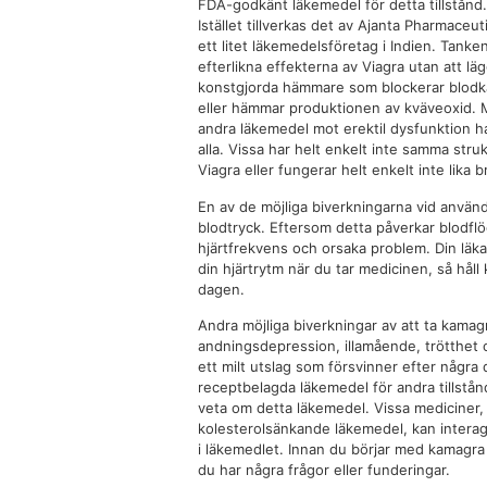
FDA-godkänt läkemedel för detta tillstånd.
Istället tillverkas det av Ajanta Pharmaceuti
ett litet läkemedelsföretag i Indien. Tanken
efterlikna effekterna av Viagra utan att lägg
konstgjorda hämmare som blockerar blodk
eller hämmar produktionen av kväveoxid.
andra läkemedel mot erektil dysfunktion h
alla. Vissa har helt enkelt inte samma str
Viagra eller fungerar helt enkelt inte lika b
En av de möjliga biverkningarna vid använd
blodtryck. Eftersom detta påverkar blodflö
hjärtfrekvens och orsaka problem. Din lä
din hjärtrytm när du tar medicinen, så håll 
dagen.
Andra möjliga biverkningar av att ta kamagra
andningsdepression, illamående, trötthet 
ett milt utslag som försvinner efter någr
receptbelagda läkemedel för andra tillstånd
veta om detta läkemedel. Vissa mediciner,
kolesterolsänkande läkemedel, kan inter
i läkemedlet. Innan du börjar med kamagra 
du har några frågor eller funderingar.