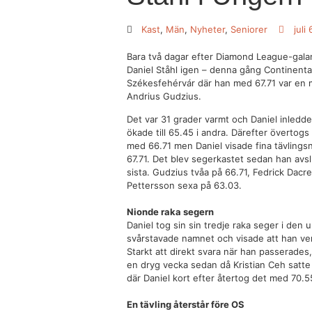
Kast
,
Män
,
Nyheter
,
Seniorer
juli
Bara två dagar efter Diamond League-gala
Daniel Ståhl igen – denna gång Continenta
Székesfehérvár där han med 67.71 var en 
Andrius Gudzius.
Det var 31 grader varmt och Daniel inledd
ökade till 65.45 i andra. Därefter övertog
med 66.71 men Daniel visade fina tävlings
67.71. Det blev segerkastet sedan han avsl
sista. Gudzius tvåa på 66.71, Fedrick Dacr
Pettersson sexa på 63.03.
Nionde raka segern
Daniel tog sin sin tredje raka seger i den
svårstavade namnet och visade att han ver
Starkt att direkt svara när han passerades,
en dryg vecka sedan då Kristian Ceh satt
där Daniel kort efter återtog det med 70.5
En tävling återstår före OS