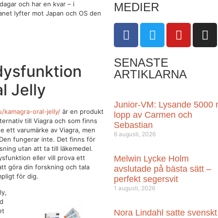
 dagar och har en kvar – i
MEDIER
lanet lyfter mot Japan och OS den
SENASTE
dysfunktion
ARTIKLARNA
 Jelly
Junior-VM: Lysande 5000 
kamagra-oral-jelly/
är en produkt
lopp av Carmen och
rnativ till Viagra och som finns
Sebastian
inte ett varumärke av Viagra, men
6 augusti, 2026
en fungerar inte. Det finns för
ning utan att ta till läkemedel.
ysfunktion eller vill prova ett
Melwin Lycke Holm
t att göra din forskning och tala
avslutade på bästa sätt –
pligt för dig.
perfekt segersvit
1 augusti, 2026
ly,
nd
et
Nora Lindahl satte svenskt