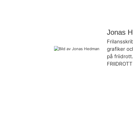
Jonas 
Frilansskri
grafiker oc
på friidrot
FRIIDROTT 