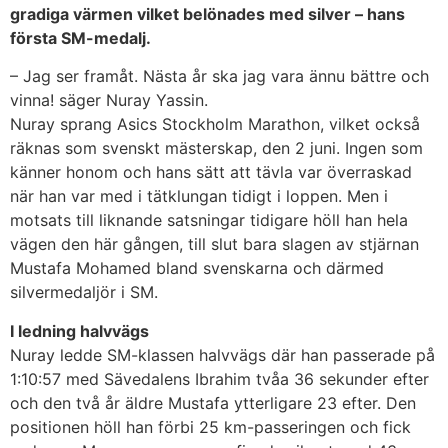
gradiga värmen vilket belönades med silver – hans
första SM-medalj.
– Jag ser framåt. Nästa år ska jag vara ännu bättre och
vinna! säger Nuray Yassin.
Nuray sprang Asics Stockholm Marathon, vilket också
räknas som svenskt mästerskap, den 2 juni. Ingen som
känner honom och hans sätt att tävla var överraskad
när han var med i tätklungan tidigt i loppen. Men i
motsats till liknande satsningar tidigare höll han hela
vägen den här gången, till slut bara slagen av stjärnan
Mustafa Mohamed bland svenskarna och därmed
silvermedaljör i SM.
I ledning halvvägs
Nuray ledde SM-klassen halvvägs där han passerade på
1:10:57 med Sävedalens Ibrahim tvåa 36 sekunder efter
och den två år äldre Mustafa ytterligare 23 efter. Den
positionen höll han förbi 25 km-passeringen och fick