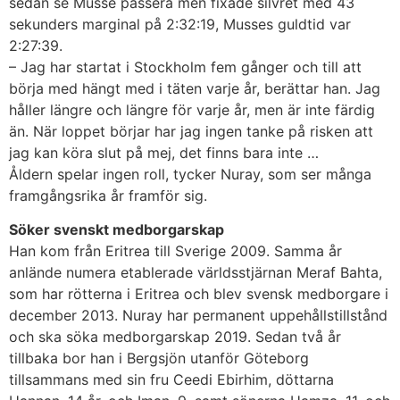
sedan se Musse passera men fixade silvret med 43
sekunders marginal på 2:32:19, Musses guldtid var
2:27:39.
– Jag har startat i Stockholm fem gånger och till att
börja med hängt med i täten varje år, berättar han. Jag
håller längre och längre för varje år, men är inte färdig
än. När loppet börjar har jag ingen tanke på risken att
jag kan köra slut på mej, det finns bara inte …
Åldern spelar ingen roll, tycker Nuray, som ser många
framgångsrika år framför sig.
Söker svenskt medborgarskap
Han kom från Eritrea till Sverige 2009. Samma år
anlände numera etablerade världsstjärnan Meraf Bahta,
som har rötterna i Eritrea och blev svensk medborgare i
december 2013. Nuray har permanent uppehållstillstånd
och ska söka medborgarskap 2019. Sedan två år
tillbaka bor han i Bergsjön utanför Göteborg
tillsammans med sin fru Ceedi Ebirhim, döttarna