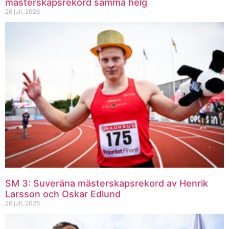
mästerskapsrekord samma helg
26 juli, 2026
SM 3: Suveräna mästerskapsrekord av Henrik
Larsson och Oskar Edlund
26 juli, 2026