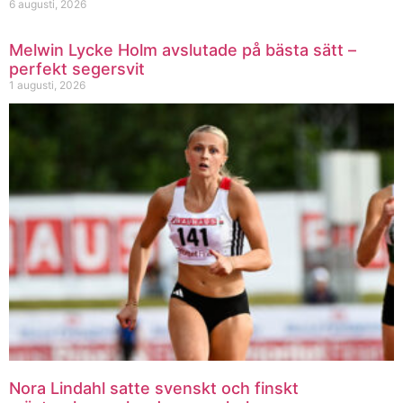
6 augusti, 2026
Melwin Lycke Holm avslutade på bästa sätt –
perfekt segersvit
1 augusti, 2026
Nora Lindahl satte svenskt och finskt