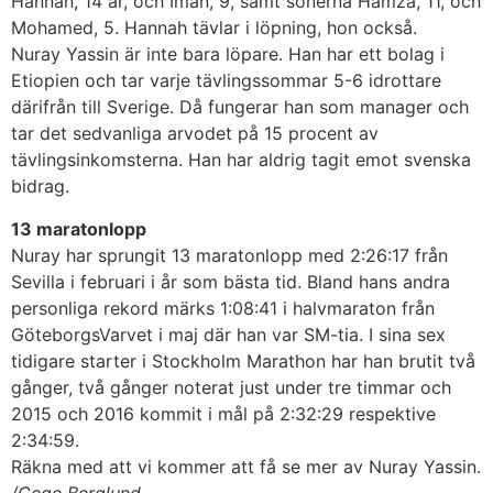
Hannan, 14 år, och Iman, 9, samt sönerna Hamza, 11, och
Mohamed, 5. Hannah tävlar i löpning, hon också.
Nuray Yassin är inte bara löpare. Han har ett bolag i
Etiopien och tar varje tävlingssommar 5-6 idrottare
därifrån till Sverige. Då fungerar han som manager och
tar det sedvanliga arvodet på 15 procent av
tävlingsinkomsterna. Han har aldrig tagit emot svenska
bidrag.
13 maratonlopp
Nuray har sprungit 13 maratonlopp med 2:26:17 från
Sevilla i februari i år som bästa tid. Bland hans andra
personliga rekord märks 1:08:41 i halvmaraton från
GöteborgsVarvet i maj där han var SM-tia. I sina sex
tidigare starter i Stockholm Marathon har han brutit två
gånger, två gånger noterat just under tre timmar och
2015 och 2016 kommit i mål på 2:32:29 respektive
2:34:59.
Räkna med att vi kommer att få se mer av Nuray Yassin.
/Cege Berglund