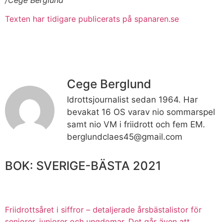
Texten har tidigare publicerats på spanaren.se
Cege Berglund
Idrottsjournalist sedan 1964. Har
bevakat 16 OS varav nio sommarspel
samt nio VM i friidrott och fem EM.
berglundclaes45@gmail.com
BOK: SVERIGE-BÄSTA 2021
Friidrottsåret i siffror –
detaljerade årsbästalistor för
seniorer, juniorer och ungdomar.
Det går även att