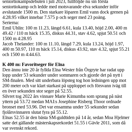
seniortiokampsdebuten i juli 2023, fullföljde nu sin första
seniortiokamp och ledde med motsvarande elva sekunder inför
avslutande 1500 m. Den starkare löparen Emil vann dock grenen på
4:28.95 vilket innebar 7.575 p och seger med 23 poäng.
Serierna:
Emil Uhlin: 100 m 11.23, längd 6.61, kula 13.40, höjd 2.00, 400 m
49.42 / 110 m häck 15.35, diskus 44.31, stav 4.62, spjut 50.51 och
1500 m 4:28.95
Jacob Thelander: 100 m 11.10, längd 7.29, kula 13.24, höjd 1.97,
400 m 50.97, 110 m häck 15.14, diskus 43.92, stav 4.32, spjut 55.21
och 1500 m 4:44.63.
K 400 m: Favoritseger för Elna
Den ännu inte 20 år fyllda Elna Wester från Örgryte har radat upp
lopp under 53 sekunder under sommaren och gjorde det på nytt i
SM-finalen. Med sitt underbara löpsteg tog hon ledningen upp mot
200 meter och var klart starkast på upploppet och försvann iväg till
en över sekunden stor seger på 52.55.
Silvret tog 2022 års vinnare Marie Kimumba som sprang på näst
yttern på 53.72 medan MAI:s Josephine Risberg Thoor ordnade
bronset med 53.96. Det var ensamma under 55 sekunder sedan
fjolårsvinnaren slutat fyra på 55.12.
Elnas 52.55 är den bästa SM-guldtiden på 14 år, sedan Moa Hjelmer
satte det gällande mästerskapsrekordet 51.55 i Gävle 2011, som då
var svenskt rekord.