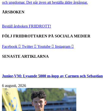
och ungdomar.
Det går även att beställa äldre årgångar.
ÅRSBOKEN
Beställ årsboken FRIIDROTT!
FÖLJ FRIIDROTTAREN PÅ SOCIALA MEDIER
Facebook
Twitter
Youtube
Instagram
SENASTE ARTIKLARNA
Junior-VM: Lysande 5000 m-lopp av Carmen och Sebastian
6 augusti, 2026