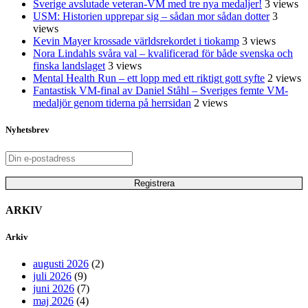
Sverige avslutade veteran-VM med tre nya medaljer!
3 views
USM: Historien upprepar sig – sådan mor sådan dotter
3
views
Kevin Mayer krossade världsrekordet i tiokamp
3 views
Nora Lindahls svåra val – kvalificerad för både svenska och
finska landslaget
3 views
Mental Health Run – ett lopp med ett riktigt gott syfte
2 views
Fantastisk VM-final av Daniel Ståhl – Sveriges femte VM-
medaljör genom tiderna på herrsidan
2 views
Nyhetsbrev
ARKIV
Arkiv
augusti 2026
(2)
juli 2026
(9)
juni 2026
(7)
maj 2026
(4)