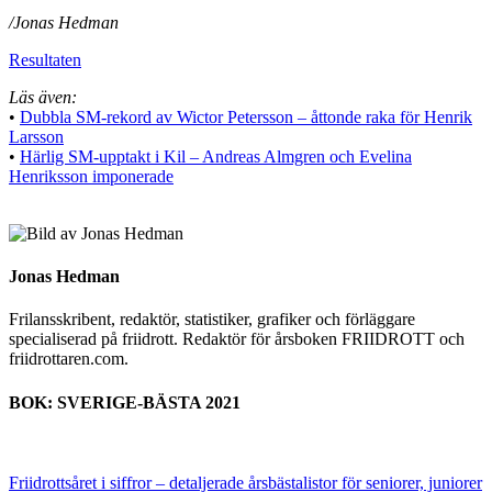
/Jonas Hedman
Resultaten
Läs även:
•
Dubbla SM-rekord av Wictor Petersson – åttonde raka för Henrik
Larsson
•
Härlig SM-upptakt i Kil – Andreas Almgren och Evelina
Henriksson imponerade
Jonas Hedman
Frilansskribent, redaktör, statistiker, grafiker och förläggare
specialiserad på friidrott. Redaktör för årsboken FRIIDROTT och
friidrottaren.com.
BOK: SVERIGE-BÄSTA 2021
Friidrottsåret i siffror –
detaljerade årsbästalistor för seniorer, juniorer