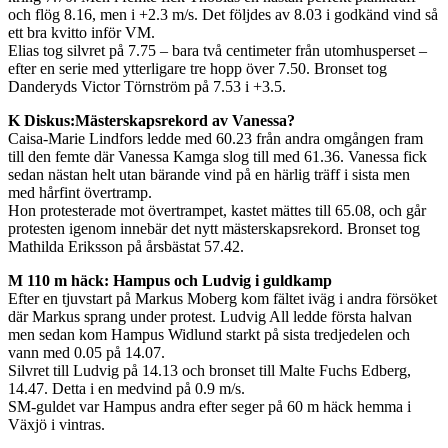
och flög 8.16, men i +2.3 m/s. Det följdes av 8.03 i godkänd vind så
ett bra kvitto inför VM.
Elias tog silvret på 7.75 – bara två centimeter från utomhusperset –
efter en serie med ytterligare tre hopp över 7.50. Bronset tog
Danderyds Victor Törnström på 7.53 i +3.5.
K Diskus:Mästerskapsrekord av Vanessa?
Caisa-Marie Lindfors ledde med 60.23 från andra omgången fram
till den femte där Vanessa Kamga slog till med 61.36. Vanessa fick
sedan nästan helt utan bärande vind på en härlig träff i sista men
med hårfint övertramp.
Hon protesterade mot övertrampet, kastet mättes till 65.08, och går
protesten igenom innebär det nytt mästerskapsrekord. Bronset tog
Mathilda Eriksson på årsbästat 57.42.
M 110 m häck: Hampus och Ludvig i guldkamp
Efter en tjuvstart på Markus Moberg kom fältet iväg i andra försöket
där Markus sprang under protest. Ludvig All ledde första halvan
men sedan kom Hampus Widlund starkt på sista tredjedelen och
vann med 0.05 på 14.07.
Silvret till Ludvig på 14.13 och bronset till Malte Fuchs Edberg,
14.47. Detta i en medvind på 0.9 m/s.
SM-guldet var Hampus andra efter seger på 60 m häck hemma i
Växjö i vintras.