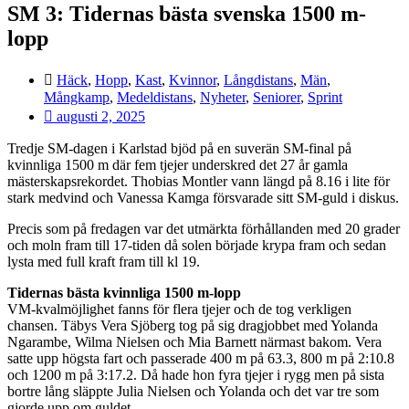
SM 3: Tidernas bästa svenska 1500 m-
lopp
Häck
,
Hopp
,
Kast
,
Kvinnor
,
Långdistans
,
Män
,
Mångkamp
,
Medeldistans
,
Nyheter
,
Seniorer
,
Sprint
augusti 2, 2025
Tredje SM-dagen i Karlstad bjöd på en suverän SM-final på
kvinnliga 1500 m där fem tjejer underskred det 27 år gamla
mästerskapsrekordet. Thobias Montler vann längd på 8.16 i lite för
stark medvind och Vanessa Kamga försvarade sitt SM-guld i diskus.
Precis som på fredagen var det utmärkta förhållanden med 20 grader
och moln fram till 17-tiden då solen började krypa fram och sedan
lysta med full kraft fram till kl 19.
Tidernas bästa kvinnliga 1500 m-lopp
VM-kvalmöjlighet fanns för flera tjejer och de tog verkligen
chansen. Täbys Vera Sjöberg tog på sig dragjobbet med Yolanda
Ngarambe, Wilma Nielsen och Mia Barnett närmast bakom. Vera
satte upp högsta fart och passerade 400 m på 63.3, 800 m på 2:10.8
och 1200 m på 3:17.2. Då hade hon fyra tjejer i rygg men på sista
bortre lång släppte Julia Nielsen och Yolanda och det var tre som
gjorde upp om guldet.