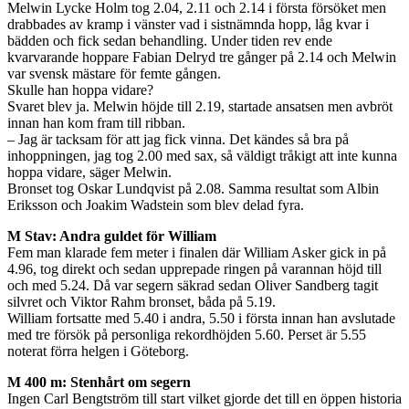
Melwin Lycke Holm tog 2.04, 2.11 och 2.14 i första försöket men
drabbades av kramp i vänster vad i sistnämnda hopp, låg kvar i
bädden och fick sedan behandling. Under tiden rev ende
kvarvarande hoppare Fabian Delryd tre gånger på 2.14 och Melwin
var svensk mästare för femte gången.
Skulle han hoppa vidare?
Svaret blev ja. Melwin höjde till 2.19, startade ansatsen men avbröt
innan han kom fram till ribban.
– Jag är tacksam för att jag fick vinna. Det kändes så bra på
inhoppningen, jag tog 2.00 med sax, så väldigt tråkigt att inte kunna
hoppa vidare, säger Melwin.
Bronset tog Oskar Lundqvist på 2.08. Samma resultat som Albin
Eriksson och Joakim Wadstein som blev delad fyra.
M Stav: Andra guldet för William
Fem man klarade fem meter i finalen där William Asker gick in på
4.96, tog direkt och sedan upprepade ringen på varannan höjd till
och med 5.24. Då var segern säkrad sedan Oliver Sandberg tagit
silvret och Viktor Rahm bronset, båda på 5.19.
William fortsatte med 5.40 i andra, 5.50 i första innan han avslutade
med tre försök på personliga rekordhöjden 5.60. Perset är 5.55
noterat förra helgen i Göteborg.
M 400 m: Stenhårt om segern
Ingen Carl Bengtström till start vilket gjorde det till en öppen historia