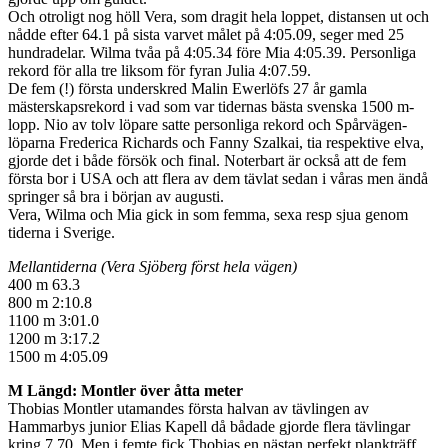
Och otroligt nog höll Vera, som dragit hela loppet, distansen ut och
nådde efter 64.1 på sista varvet målet på 4:05.09, seger med 25
hundradelar. Wilma tvåa på 4:05.34 före Mia 4:05.39. Personliga
rekord för alla tre liksom för fyran Julia 4:07.59.
De fem (!) första underskred Malin Ewerlöfs 27 år gamla
mästerskapsrekord i vad som var tidernas bästa svenska 1500 m-
lopp. Nio av tolv löpare satte personliga rekord och Spårvägen-
löparna Frederica Richards och Fanny Szalkai, tia respektive elva,
gjorde det i både försök och final. Noterbart är också att de fem
första bor i USA och att flera av dem tävlat sedan i våras men ändå
springer så bra i början av augusti.
Vera, Wilma och Mia gick in som femma, sexa resp sjua genom
tiderna i Sverige.
Mellantiderna (Vera Sjöberg först hela vägen)
400 m 63.3
800 m 2:10.8
1100 m 3:01.0
1200 m 3:17.2
1500 m 4:05.09
M Längd: Montler över åtta meter
Thobias Montler utamandes första halvan av tävlingen av
Hammarbys junior Elias Kapell då bådade gjorde flera tävlingar
kring 7.70. Men i femte fick Thobias en nästan perfekt plankträff