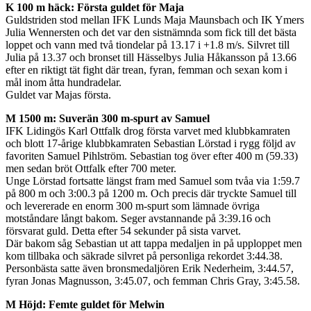
K 100 m häck: Första guldet för Maja
Guldstriden stod mellan IFK Lunds Maja Maunsbach och IK Ymers
Julia Wennersten och det var den sistnämnda som fick till det bästa
loppet och vann med två tiondelar på 13.17 i +1.8 m/s. Silvret till
Julia på 13.37 och bronset till Hässelbys Julia Håkansson på 13.66
efter en riktigt tät fight där trean, fyran, femman och sexan kom i
mål inom åtta hundradelar.
Guldet var Majas första.
M 1500 m: Suverän 300 m-spurt av Samuel
IFK Lidingös Karl Ottfalk drog första varvet med klubbkamraten
och blott 17-årige klubbkamraten Sebastian Lörstad i rygg följd av
favoriten Samuel Pihlström. Sebastian tog över efter 400 m (59.33)
men sedan bröt Ottfalk efter 700 meter.
Unge Lörstad fortsatte längst fram med Samuel som tvåa via 1:59.7
på 800 m och 3:00.3 på 1200 m. Och precis där tryckte Samuel till
och levererade en enorm 300 m-spurt som lämnade övriga
motståndare långt bakom. Seger avstannande på 3:39.16 och
försvarat guld. Detta efter 54 sekunder på sista varvet.
Där bakom såg Sebastian ut att tappa medaljen in på upploppet men
kom tillbaka och säkrade silvret på personliga rekordet 3:44.38.
Personbästa satte även bronsmedaljören Erik Nederheim, 3:44.57,
fyran Jonas Magnusson, 3:45.07, och femman Chris Gray, 3:45.58.
M Höjd: Femte guldet för Melwin