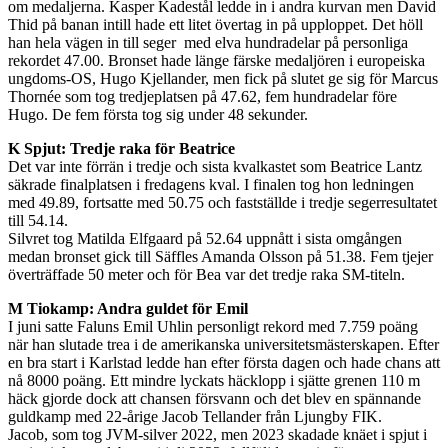
om medaljerna. Kasper Kadestål ledde in i andra kurvan men David
Thid på banan intill hade ett litet övertag in på upploppet. Det höll
han hela vägen in till seger med elva hundradelar på personliga
rekordet 47.00. Bronset hade länge färske medaljören i europeiska
ungdoms-OS, Hugo Kjellander, men fick på slutet ge sig för Marcus
Thornée som tog tredjeplatsen på 47.62, fem hundradelar före
Hugo. De fem första tog sig under 48 sekunder.
K Spjut: Tredje raka för Beatrice
Det var inte förrän i tredje och sista kvalkastet som Beatrice Lantz
säkrade finalplatsen i fredagens kval. I finalen tog hon ledningen
med 49.89, fortsatte med 50.75 och fastställde i tredje segerresultatet
till 54.14.
Silvret tog Matilda Elfgaard på 52.64 uppnått i sista omgången
medan bronset gick till Säffles Amanda Olsson på 51.38. Fem tjejer
överträffade 50 meter och för Bea var det tredje raka SM-titeln.
M Tiokamp: Andra guldet för Emil
I juni satte Faluns Emil Uhlin personligt rekord med 7.759 poäng
när han slutade trea i de amerikanska universitetsmästerskapen. Efter
en bra start i Karlstad ledde han efter första dagen och hade chans att
nå 8000 poäng. Ett mindre lyckats häcklopp i sjätte grenen 110 m
häck gjorde dock att chansen försvann och det blev en spännande
guldkamp med 22-årige Jacob Tellander från Ljungby FIK.
Jacob, som tog JVM-silver 2022, men 2023 skadade knäet i spjut i