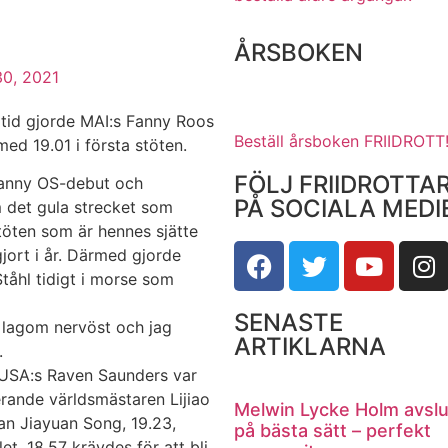
ÅRSBOKEN
 30, 2021
 tid gjorde MAI:s Fanny Roos
Beställ årsboken FRIIDROTT
med 19.01 i första stöten.
FÖLJ FRIIDROTTA
Fanny OS-debut och
PÅ SOCIALA MEDI
m det gula strecket som
töten som är hennes sjätte
jort i år. Därmed gjorde
tåhl tidigt i morse som
SENASTE
te lagom nervöst och jag
ARTIKLARNA
.
r USA:s Raven Saunders var
rande världsmästaren Lijiao
Melwin Lycke Holm avsl
n Jiayuan Song, 19.23,
på bästa sätt – perfekt
let. 18.57 krävdes för att bli