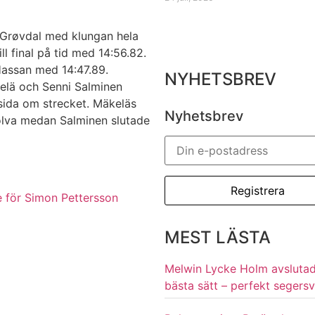
 Grøvdal med klungan hela
l final på tid med 14:56.82.
Hassan med 14:47.89.
NYHETSBREV
kelä och Senni Salminen
sida om strecket. Mäkeläs
Nyhetsbrev
m tolva medan Salminen slutade
e för Simon Pettersson
MEST LÄSTA
Melwin Lycke Holm avsluta
bästa sätt – perfekt segersv