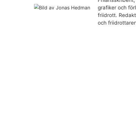
Frilansskribent, 
grafiker och fö
friidrott. Reda
och friidrottare