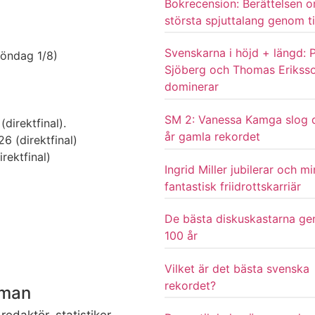
Bokrecension: Berättelsen 
största spjuttalang genom t
Svenskarna i höjd + längd: P
 söndag 1/8)
Sjöberg och Thomas Erikss
dominerar
SM 2: Vanessa Kamga slog 
direktfinal).
år gamla rekordet
26 (direktfinal)
rektfinal)
Ingrid Miller jubilerar och m
fantastisk friidrottskarriär
De bästa diskuskastarna g
100 år
Vilket är det bästa svenska
rekordet?
dman