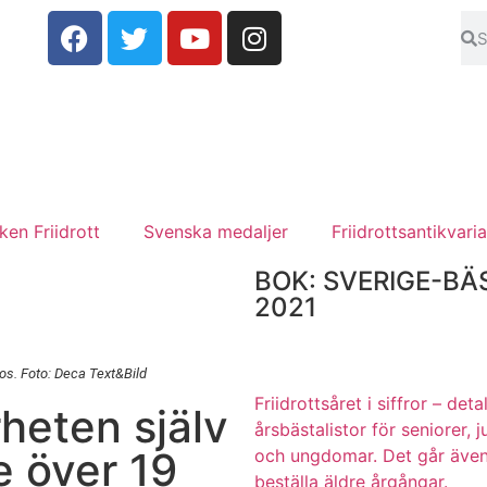
en Friidrott
Svenska medaljer
Friidrottsantikvaria
BOK: SVERIGE-BÄ
2021
oos. Foto: Deca Text&Bild
Friidrottsåret i siffror –
deta
heten själv
årsbästalistor för seniorer, j
te över 19
och ungdomar.
Det går även
beställa äldre årgångar.