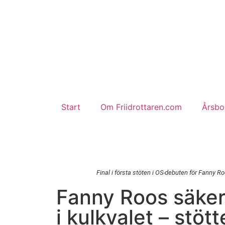
Start
Om Friidrottaren.com
Årsbok
Final i första stöten i OS-debuten för Fanny R
Fanny Roos säker
i kulkvalet – stöt