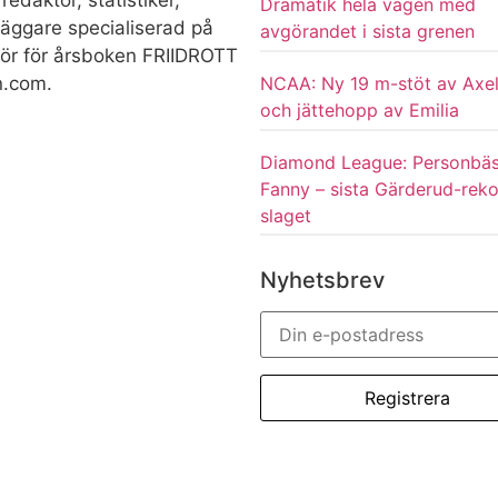
redaktör, statistiker,
Dramatik hela vägen med
rläggare specialiserad på
avgörandet i sista grenen
ktör för årsboken FRIIDROTT
NCAA: Ny 19 m-stöt av Axel
n.com.
och jättehopp av Emilia
Diamond League: Personbäs
Fanny – sista Gärderud-rek
slaget
Nyhetsbrev