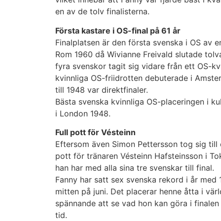
en av de tolv finalisterna.
Första kastare i OS-final på 61 år
Finalplatsen är den första svenska i OS av e
Rom 1960 då Wivianne Freivald slutade tolva 
fyra svenskor tagit sig vidare från ett OS-kva
kvinnliga OS-friidrotten debuterade i Amst
till 1948 var direktfinaler.
Bästa svenska kvinnliga OS-placeringen i kul
i London 1948.
Full pott för Vésteinn
Eftersom även Simon Pettersson tog sig till d
pott för tränaren Vésteinn Hafsteinsson i T
han har med alla sina tre svenskar till final.
Fanny har satt sex svenska rekord i år med 1
mitten på juni. Det placerar henne åtta i värl
spännande att se vad hon kan göra i finale
tid.