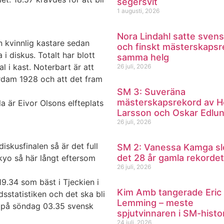
segersvit
1 augusti, 2026
Nora Lindahl satte svens
n kvinnlig kastare sedan
och finskt mästerskapsr
i diskus. Totalt har blott
samma helg
l i kast. Noterbart är att
26 juli, 2026
erdam 1928 och att det fram
SM 3: Suveräna
mästerskapsrekord av H
a är Eivor Olsons elfteplats
Larsson och Oskar Edlu
26 juli, 2026
iskusfinalen så är det full
SM 2: Vanessa Kamga sl
det 28 år gamla rekordet
okyo så här långt eftersom
26 juli, 2026
9.34 som bäst i Tjeckien i
Kim Amb tangerade Eric
dsstatistiken och det ska bli
Lemming – meste
n på söndag 03.35 svensk
spjutvinnaren i SM-histo
24 juli, 2026