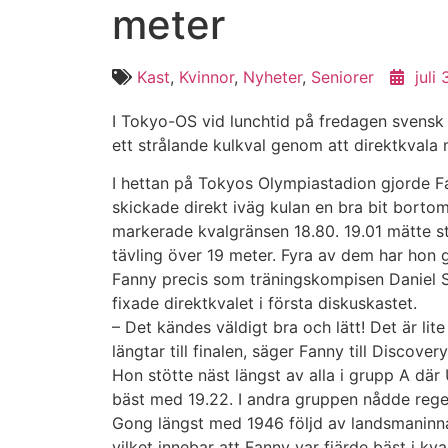
meter
Kast
,
Kvinnor
,
Nyheter
,
Seniorer
juli
I Tokyo-OS vid lunchtid på fredagen svensk
ett strålande kulkval genom att direktkvala 
I hettan på Tokyos Olympiastadion gjorde 
skickade direkt iväg kulan en bra bit borto
markerade kvalgränsen 18.80. 19.01 mätte s
tävling över 19 meter. Fyra av dem har hon g
Fanny precis som träningskompisen Daniel S
fixade direktkvalet i första diskuskastet.
– Det kändes väldigt bra och lätt! Det är li
längtar till finalen, säger Fanny till Discovery
Hon stötte näst längst av alla i grupp A dä
bäst med 19.22. I andra gruppen nådde rege
Gong längst med 1946 följd av landsmaninna
vilket innebar att Fanny var fjärde bäst i kva