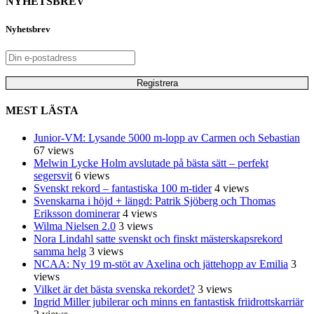
NYHETSBREV
Nyhetsbrev
MEST LÄSTA
Junior-VM: Lysande 5000 m-lopp av Carmen och Sebastian
67 views
Melwin Lycke Holm avslutade på bästa sätt – perfekt
segersvit
6 views
Svenskt rekord – fantastiska 100 m-tider
4 views
Svenskarna i höjd + längd: Patrik Sjöberg och Thomas
Eriksson dominerar
4 views
Wilma Nielsen 2.0
3 views
Nora Lindahl satte svenskt och finskt mästerskapsrekord
samma helg
3 views
NCAA: Ny 19 m-stöt av Axelina och jättehopp av Emilia
3
views
Vilket är det bästa svenska rekordet?
3 views
Ingrid Miller jubilerar och minns en fantastisk friidrottskarriär