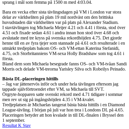
sprang i mål som femma på 1500 m med 4:03.04.
Bara en vecka efter sista tävlingsdagen på VM i London var stora
delar av världseliten på plats 19 mil nordväst om den brittiska
huvudstaden där världseliten var på plats på Alexander Stadium.
I stavtävlingen tog Michaela Meijer 4.21 och 4.41 i första, stod över
4.51 och fixade sedan 4.61 i andra innan hon stod över 4.68 och
avslutade med tre kryss på svenska rekordhöjden 4.75. Det gjorde
henne till en av fyra tjejer som stannade på 4.61 och resulterade i en
utmärkt tredjeplats bakom OS- och VM-ettan Katerina Stefanidi,
4.75, och Storbritanniens VM-sexa Holly Bradshaw som tog 4.61 i
första.
Bland dem som Michaela besegrade fanns OS- och VM-tvåan Sandi
Morris och delade VM-treorna Yarisley Silva och Robeilys Peinado.
Bästa DL-placeringen hittills
– Jag var jättenervös inför och under hela tävlingen eftersom jag
tappade självförtroendet efter VM, sa Michaela till SVT.
Örgryte-hopparen satte svenskt rekord med 4.71 tidigare i sommar
men rev ut sig på ingångshöjden 4.35 i VM-kvalet.
Tredjeplatsen är Michaelas tangerat bästa bästa hittills i en Diamond
League-tävling. I början på juli var hon trea i Londons DL på 4.65.
Placeringen betyder att hon kvalade in till DL-finalen i Bryssel den
1 september.
Resultat K Stav