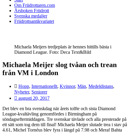
Om Friidrottaren.com
Årsboken Friidrott
Svenska medaljer
Friidrottsantikvariatet
Michaela Meijers tredjeplats är hennes hittills bästa i
Diamond League. Foto: Deca Text&Bild
Michaela Meijer slog tvåan och trean
från VM i London
Hopp
,
Internationellt
,
Kvinnor
,
Män
,
Medeldistans
,
Nyheter
,
Seniorer
augusti 20, 2017
Det blev en bra svenskdag när årets tolfte och sista Diamond
League-kvaltävling genomfördes i Birmingham på
söndagseftermiddagen. Tre svenskar tävlade och alla presterade på
ett sätt som tog dem till final! Michaela Meijer slutade trea i stav på
4.61, Michel Tornéus blev fyra i längd på 7.98 och Meraf Bahta