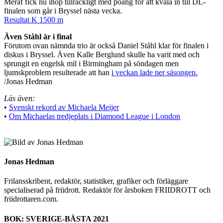
Meraf fick nu ihop tillräckligt med poäng för att kvala in till DL-
finalen som går i Bryssel nästa vecka.
Resultat K 1500 m
Även Ståhl är i final
Förutom ovan nämnda trio är också Daniel Ståhl klar för finalen i
diskus i Bryssel. Även Kalle Berglund skulle ha varit med och
sprungit en engelsk mil i Birmingham på söndagen men
ljumskproblem resulterade att han
i veckan lade ner säsongen.
/Jonas Hedman
Läs även:
•
Svenskt rekord av Michaela Meijer
•
Om Michaelas tredjeplats i Diamond League i London
Jonas Hedman
Frilansskribent, redaktör, statistiker, grafiker och förläggare
specialiserad på friidrott. Redaktör för årsboken FRIIDROTT och
friidrottaren.com.
BOK: SVERIGE-BÄSTA 2021