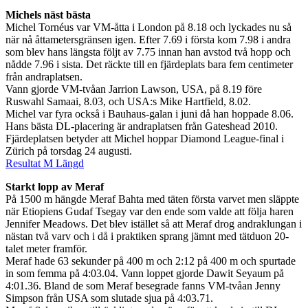
Michels näst bästa
Michel Tornéus var VM-åtta i London på 8.18 och lyckades nu så
när nå åttametersgränsen igen. Efter 7.69 i första kom 7.98 i andra
som blev hans längsta följt av 7.75 innan han avstod två hopp och
nådde 7.96 i sista. Det räckte till en fjärdeplats bara fem centimeter
från andraplatsen.
Vann gjorde VM-tvåan Jarrion Lawson, USA, på 8.19 före
Ruswahl Samaai, 8.03, och USA:s Mike Hartfield, 8.02.
Michel var fyra också i Bauhaus-galan i juni då han hoppade 8.06.
Hans bästa DL-placering är andraplatsen från Gateshead 2010.
Fjärdeplatsen betyder att Michel hoppar Diamond League-final i
Zürich på torsdag 24 augusti.
Resultat M Längd
Starkt lopp av Meraf
På 1500 m hängde Meraf Bahta med täten första varvet men släppte
när Etiopiens Gudaf Tsegay var den ende som valde att följa haren
Jennifer Meadows. Det blev istället så att Meraf drog andraklungan i
nästan två varv och i då i praktiken sprang jämnt med tätduon 20-
talet meter framför.
Meraf hade 63 sekunder på 400 m och 2:12 på 400 m och spurtade
in som femma på 4:03.04. Vann loppet gjorde Dawit Seyaum på
4:01.36. Bland de som Meraf besegrade fanns VM-tvåan Jenny
Simpson från USA som slutade sjua på 4:03.71.