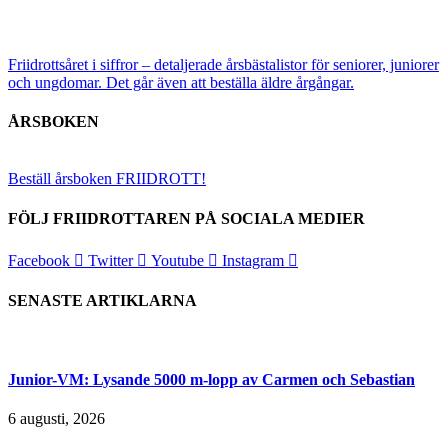
Friidrottsåret i siffror –
detaljerade årsbästalistor för seniorer, juniorer
och ungdomar.
Det går även att beställa äldre årgångar.
ÅRSBOKEN
Beställ årsboken FRIIDROTT!
FÖLJ FRIIDROTTAREN PÅ SOCIALA MEDIER
Facebook
Twitter
Youtube
Instagram
SENASTE ARTIKLARNA
Junior-VM: Lysande 5000 m-lopp av Carmen och Sebastian
6 augusti, 2026