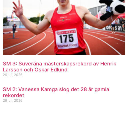
SM 3: Suveräna mästerskapsrekord av Henrik
Larsson och Oskar Edlund
26 juli, 2026
SM 2: Vanessa Kamga slog det 28 år gamla
rekordet
26 juli, 2026