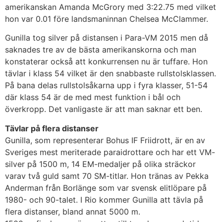
amerikanskan Amanda McGrory med 3:22.75 med vilket
hon var 0.01 före landsmaninnan Chelsea McClammer.
Gunilla tog silver på distansen i Para-VM 2015 men då
saknades tre av de bästa amerikanskorna och man
konstaterar också att konkurrensen nu är tuffare. Hon
tävlar i klass 54 vilket är den snabbaste rullstolsklassen.
På bana delas rullstolsåkarna upp i fyra klasser, 51-54
där klass 54 är de med mest funktion i bål och
överkropp. Det vanligaste är att man saknar ett ben.
Tävlar på flera distanser
Gunilla, som representerar Bohus IF Friidrott, är en av
Sveriges mest meriterade paraidrottare och har ett VM-
silver på 1500 m, 14 EM-medaljer på olika sträckor
varav två guld samt 70 SM-titlar. Hon tränas av Pekka
Anderman från Borlänge som var svensk elitlöpare på
1980- och 90-talet. I Rio kommer Gunilla att tävla på
flera distanser, bland annat 5000 m.