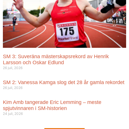
SM 3: Suveräna mästerskapsrekord av Henrik
Larsson och Oskar Edlund
26 juli, 2026
SM 2: Vanessa Kamga slog det 28 år gamla rekordet
26 juli, 2026
Kim Amb tangerade Eric Lemming – meste
spjutvinnaren i SM-historien
24 juli, 2026