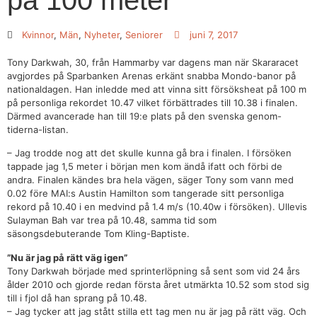
på 100 meter
Kvinnor
,
Män
,
Nyheter
,
Seniorer
juni 7, 2017
Tony Darkwah, 30, från Hammarby var dagens man när Skararacet
avgjordes på Sparbanken Arenas erkänt snabba Mondo-banor på
nationaldagen. Han inledde med att vinna sitt försöksheat på 100 m
på personliga rekordet 10.47 vilket förbättrades till 10.38 i finalen.
Därmed avancerade han till 19:e plats på den svenska genom-
tiderna-listan.
– Jag trodde nog att det skulle kunna gå bra i finalen. I försöken
tappade jag 1,5 meter i början men kom ändå ifatt och förbi de
andra. Finalen kändes bra hela vägen, säger Tony som vann med
0.02 före MAI:s Austin Hamilton som tangerade sitt personliga
rekord på 10.40 i en medvind på 1.4 m/s (10.40w i försöken). Ullevis
Sulayman Bah var trea på 10.48, samma tid som
säsongsdebuterande Tom Kling-Baptiste.
”Nu är jag på rätt väg igen”
Tony Darkwah började med sprinterlöpning så sent som vid 24 års
ålder 2010 och gjorde redan första året utmärkta 10.52 som stod sig
till i fjol då han sprang på 10.48.
– Jag tycker att jag stått stilla ett tag men nu är jag på rätt väg. Och