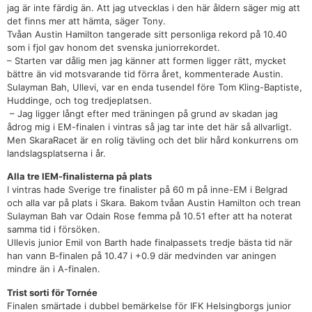
jag är inte färdig än. Att jag utvecklas i den här åldern säger mig att
det finns mer att hämta, säger Tony.
Tvåan Austin Hamilton tangerade sitt personliga rekord på 10.40
som i fjol gav honom det svenska juniorrekordet.
– Starten var dålig men jag känner att formen ligger rätt, mycket
bättre än vid motsvarande tid förra året, kommenterade Austin.
Sulayman Bah, Ullevi, var en enda tusendel före Tom Kling-Baptiste,
Huddinge, och tog tredjeplatsen.
– Jag ligger långt efter med träningen på grund av skadan jag
ådrog mig i EM-finalen i vintras så jag tar inte det här så allvarligt.
Men SkaraRacet är en rolig tävling och det blir hård konkurrens om
landslagsplatserna i år.
Alla tre IEM-finalisterna på plats
I vintras hade Sverige tre finalister på 60 m på inne-EM i Belgrad
och alla var på plats i Skara. Bakom tvåan Austin Hamilton och trean
Sulayman Bah var Odain Rose femma på 10.51 efter att ha noterat
samma tid i försöken.
Ullevis junior Emil von Barth hade finalpassets tredje bästa tid när
han vann B-finalen på 10.47 i +0.9 där medvinden var aningen
mindre än i A-finalen.
Trist sorti för Tornée
Finalen smärtade i dubbel bemärkelse för IFK Helsingborgs junior