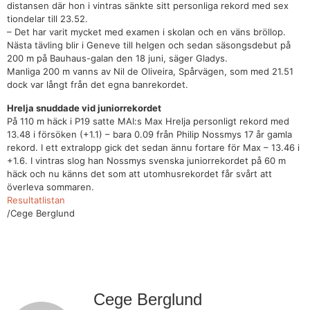
distansen där hon i vintras sänkte sitt personliga rekord med sex
tiondelar till 23.52.
– Det har varit mycket med examen i skolan och en väns bröllop.
Nästa tävling blir i Geneve till helgen och sedan säsongsdebut på
200 m på Bauhaus-galan den 18 juni, säger Gladys.
Manliga 200 m vanns av Nil de Oliveira, Spårvägen, som med 21.51
dock var långt från det egna banrekordet.
Hrelja snuddade vid juniorrekordet
På 110 m häck i P19 satte MAI:s Max Hrelja personligt rekord med
13.48 i försöken (+1.1) – bara 0.09 från Philip Nossmys 17 år gamla
rekord. I ett extralopp gick det sedan ännu fortare för Max – 13.46 i
+1.6. I vintras slog han Nossmys svenska juniorrekordet på 60 m
häck och nu känns det som att utomhusrekordet får svårt att
överleva sommaren.
Resultatlistan
/Cege Berglund
Cege Berglund