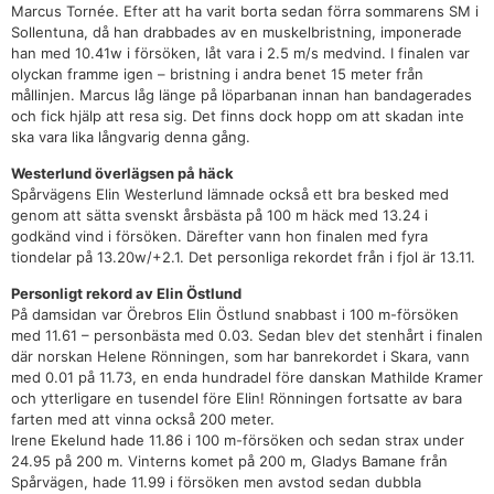
Marcus Tornée. Efter att ha varit borta sedan förra sommarens SM i
Sollentuna, då han drabbades av en muskelbristning, imponerade
han med 10.41w i försöken, låt vara i 2.5 m/s medvind. I finalen var
olyckan framme igen – bristning i andra benet 15 meter från
mållinjen. Marcus låg länge på löparbanan innan han bandagerades
och fick hjälp att resa sig. Det finns dock hopp om att skadan inte
ska vara lika långvarig denna gång.
Westerlund överlägsen på häck
Spårvägens Elin Westerlund lämnade också ett bra besked med
genom att sätta svenskt årsbästa på 100 m häck med 13.24 i
godkänd vind i försöken. Därefter vann hon finalen med fyra
tiondelar på 13.20w/+2.1. Det personliga rekordet från i fjol är 13.11.
Personligt rekord av Elin Östlund
På damsidan var Örebros Elin Östlund snabbast i 100 m-försöken
med 11.61 – personbästa med 0.03. Sedan blev det stenhårt i finalen
där norskan Helene Rönningen, som har banrekordet i Skara, vann
med 0.01 på 11.73, en enda hundradel före danskan Mathilde Kramer
och ytterligare en tusendel före Elin! Rönningen fortsatte av bara
farten med att vinna också 200 meter.
Irene Ekelund hade 11.86 i 100 m-försöken och sedan strax under
24.95 på 200 m. Vinterns komet på 200 m, Gladys Bamane från
Spårvägen, hade 11.99 i försöken men avstod sedan dubbla