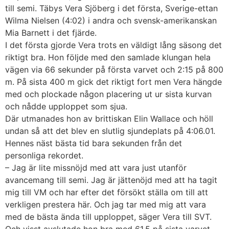
till semi. Täbys Vera Sjöberg i det första, Sverige-ettan
Wilma Nielsen (4:02) i andra och svensk-amerikanskan
Mia Barnett i det fjärde.
I det första gjorde Vera trots en väldigt lång säsong det
riktigt bra. Hon följde med den samlade klungan hela
vägen via 66 sekunder på första varvet och 2:15 på 800
m. På sista 400 m gick det riktigt fort men Vera hängde
med och plockade någon placering ut ur sista kurvan
och nådde upploppet som sjua.
Där utmanades hon av brittiskan Elin Wallace och höll
undan så att det blev en slutlig sjundeplats på 4:06.01.
Hennes näst bästa tid bara sekunden från det
personliga rekordet.
– Jag är lite missnöjd med att vara just utanför
avancemang till semi. Jag är jättenöjd med att ha tagit
mig till VM och har efter det försökt ställa om till att
verkligen prestera här. Och jag tar med mig att vara
med de bästa ända till upploppet, säger Vera till SVT.