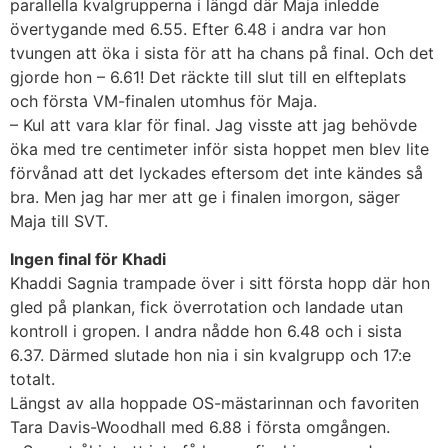
parallella kvalgrupperna i längd där Maja inledde
övertygande med 6.55. Efter 6.48 i andra var hon
tvungen att öka i sista för att ha chans på final. Och det
gjorde hon – 6.61! Det räckte till slut till en elfteplats
och första VM-finalen utomhus för Maja.
– Kul att vara klar för final. Jag visste att jag behövde
öka med tre centimeter inför sista hoppet men blev lite
förvånad att det lyckades eftersom det inte kändes så
bra. Men jag har mer att ge i finalen imorgon, säger
Maja till SVT.
Ingen final för Khadi
Khaddi Sagnia trampade över i sitt första hopp där hon
gled på plankan, fick överrotation och landade utan
kontroll i gropen. I andra nådde hon 6.48 och i sista
6.37. Därmed slutade hon nia i sin kvalgrupp och 17:e
totalt.
Längst av alla hoppade OS-mästarinnan och favoriten
Tara Davis-Woodhall med 6.88 i första omgången.