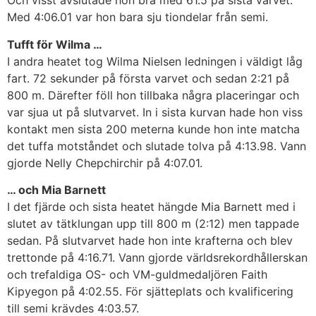
Och visst avslutade hon bra med 61.5 på sista varvet.
Med 4:06.01 var hon bara sju tiondelar från semi.
Tufft för Wilma …
I andra heatet tog Wilma Nielsen ledningen i väldigt låg
fart. 72 sekunder på första varvet och sedan 2:21 på
800 m. Därefter föll hon tillbaka några placeringar och
var sjua ut på slutvarvet. In i sista kurvan hade hon viss
kontakt men sista 200 meterna kunde hon inte matcha
det tuffa motståndet och slutade tolva på 4:13.98. Vann
gjorde Nelly Chepchirchir på 4:07.01.
… och Mia Barnett
I det fjärde och sista heatet hängde Mia Barnett med i
slutet av tätklungan upp till 800 m (2:12) men tappade
sedan. På slutvarvet hade hon inte krafterna och blev
trettonde på 4:16.71. Vann gjorde världsrekordhållerskan
och trefaldiga OS- och VM-guldmedaljören Faith
Kipyegon på 4:02.55. För sjätteplats och kvalificering
till semi krävdes 4:03.57.