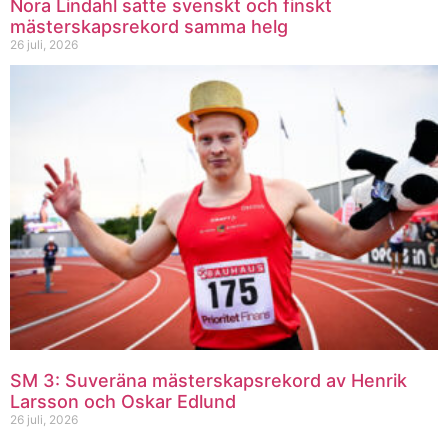
Nora Lindahl satte svenskt och finskt
mästerskapsrekord samma helg
26 juli, 2026
SM 3: Suveräna mästerskapsrekord av Henrik
Larsson och Oskar Edlund
26 juli, 2026