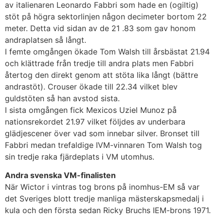
av italienaren Leonardo Fabbri som hade en (ogiltig)
stöt på högra sektorlinjen någon decimeter bortom 22
meter. Detta vid sidan av de 21 .83 som gav honom
andraplatsen så långt.
I femte omgången ökade Tom Walsh till årsbästat 21.94
och klättrade från tredje till andra plats men Fabbri
återtog den direkt genom att stöta lika långt (bättre
andrastöt). Crouser ökade till 22.34 vilket blev
guldstöten så han avstod sista.
I sista omgången fick Mexicos Uziel Munoz på
nationsrekordet 21.97 vilket följdes av underbara
glädjescener över vad som innebar silver. Bronset till
Fabbri medan trefaldige IVM-vinnaren Tom Walsh tog
sin tredje raka fjärdeplats i VM utomhus.
Andra svenska VM-finalisten
När Wictor i vintras tog brons på inomhus-EM så var
det Sveriges blott tredje manliga mästerskapsmedalj i
kula och den första sedan Ricky Bruchs IEM-brons 1971.