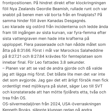
frontpositionen. På hindret direkt efter klockringningen
föll Nya Zealands Geordie Beamish, rullade runt och var
snabbt på benen men väl borta från en finalplats? På
samma hinder föll även Kanadas Desgagnés.
Leo klarade sig ostörd från incidenterna och ledde ända
fram till ingången av sista kurvan, var fyra-femma efter
sista vattengraven men hade inte krafterna på
upploppet. Flera passeraade och han nådde målet som
åtta på 8:31.66. Först i mål var Marockos Salaheddine
på 8:27.21 och 8:27.84 krävdes för femteplatsen som
innebar final. För Leo fattades 3.8 sekunder.
– Planen var att se vad de andra gjorde och då valde
jag att lägga mig först. Det blåste lite men det var inte
det som avgjorde. Jag gav det ett ärligt försök men fick
ordentligt med mjölksyra på slutet, säger Leo till SVT
och konstaterade att han mötte fjolårets etta, tvåa och
trea från OS.
OS-silvermedaljören från 2024, USA-överraskningen
Kenneth Rooks, släppte klungan redan på andra