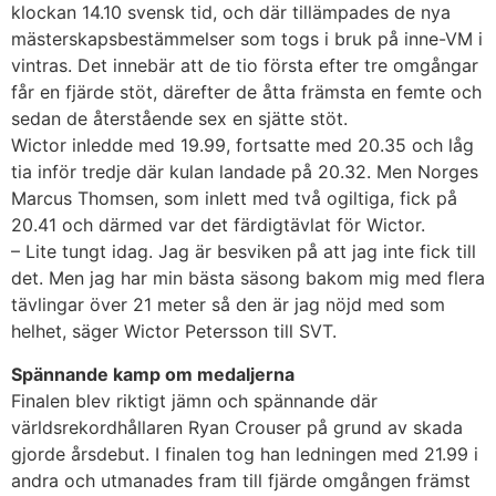
klockan 14.10 svensk tid, och där tillämpades de nya
mästerskapsbestämmelser som togs i bruk på inne-VM i
vintras. Det innebär att de tio första efter tre omgångar
får en fjärde stöt, därefter de åtta främsta en femte och
sedan de återstående sex en sjätte stöt.
Wictor inledde med 19.99, fortsatte med 20.35 och låg
tia inför tredje där kulan landade på 20.32. Men Norges
Marcus Thomsen, som inlett med två ogiltiga, fick på
20.41 och därmed var det färdigtävlat för Wictor.
– Lite tungt idag. Jag är besviken på att jag inte fick till
det. Men jag har min bästa säsong bakom mig med flera
tävlingar över 21 meter så den är jag nöjd med som
helhet, säger Wictor Petersson till SVT.
Spännande kamp om medaljerna
Finalen blev riktigt jämn och spännande där
världsrekordhållaren Ryan Crouser på grund av skada
gjorde årsdebut. I finalen tog han ledningen med 21.99 i
andra och utmanades fram till fjärde omgången främst