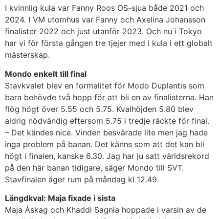
I kvinnlig kula var Fanny Roos OS-sjua både 2021 och
2024. I VM utomhus var Fanny och Axelina Johansson
finalister 2022 och just utanför 2023. Och nu i Tokyo
har vi för första gången tre tjejer med i kula i ett globalt
mästerskap.
Mondo enkelt till final
Stavkvalet blev en formalitet för Modo Duplantis som
bara behövde två hopp för att bli en av finalisterna. Han
flög högt över 5.55 och 5.75. Kvalhöjden 5.80 blev
aldrig nödvändig eftersom 5.75 i tredje räckte för final.
– Det kändes nice. Vinden besvärade lite men jag hade
inga problem på banan. Det känns som att det kan bli
högt i finalen, kanske 6.30. Jag har ju satt världsrekord
på den här banan tidigare, säger Mondo till SVT.
Stavfinalen äger rum på måndag kl 12.49.
Längdkval: Maja fixade i sista
Maja Åskag och Khaddi Sagnia hoppade i varsin av de