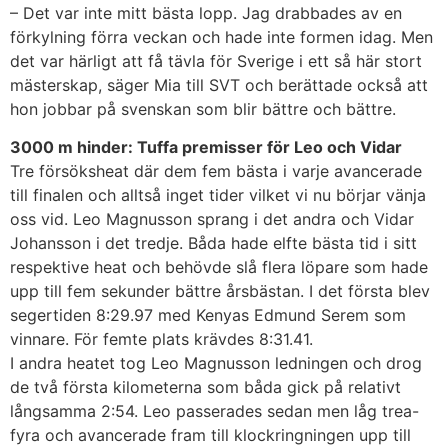
– Det var inte mitt bästa lopp. Jag drabbades av en
förkylning förra veckan och hade inte formen idag. Men
det var härligt att få tävla för Sverige i ett så här stort
mästerskap, säger Mia till SVT och berättade också att
hon jobbar på svenskan som blir bättre och bättre.
3000 m hinder: Tuffa premisser för Leo och Vidar
Tre försöksheat där dem fem bästa i varje avancerade
till finalen och alltså inget tider vilket vi nu börjar vänja
oss vid. Leo Magnusson sprang i det andra och Vidar
Johansson i det tredje. Båda hade elfte bästa tid i sitt
respektive heat och behövde slå flera löpare som hade
upp till fem sekunder bättre årsbästan. I det första blev
segertiden 8:29.97 med Kenyas Edmund Serem som
vinnare. För femte plats krävdes 8:31.41.
I andra heatet tog Leo Magnusson ledningen och drog
de två första kilometerna som båda gick på relativt
långsamma 2:54. Leo passerades sedan men låg trea-
fyra och avancerade fram till klockringningen upp till