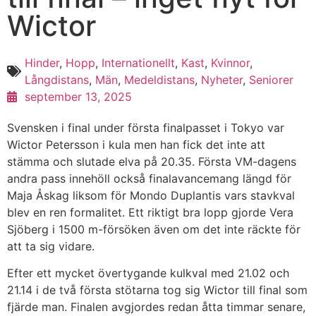
Wictor
Hinder
,
Hopp
,
Internationellt
,
Kast
,
Kvinnor
,
Långdistans
,
Män
,
Medeldistans
,
Nyheter
,
Seniorer
september 13, 2025
Svensken i final under första finalpasset i Tokyo var
Wictor Petersson i kula men han fick det inte att
stämma och slutade elva på 20.35. Första VM-dagens
andra pass innehöll också finalavancemang längd för
Maja Åskag liksom för Mondo Duplantis vars stavkval
blev en ren formalitet. Ett riktigt bra lopp gjorde Vera
Sjöberg i 1500 m-försöken även om det inte räckte för
att ta sig vidare.
Efter ett mycket övertygande kulkval med 21.02 och
21.14 i de två första stötarna tog sig Wictor till final som
fjärde man. Finalen avgjordes redan åtta timmar senare,