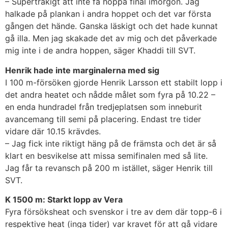
– Supertråkigt att inte få hoppa final imorgon. Jag
halkade på plankan i andra hoppet och det var första
gången det hände. Ganska läskigt och det hade kunnat
gå illa. Men jag skakade det av mig och det påverkade
mig inte i de andra hoppen, säger Khaddi till SVT.
Henrik hade inte marginalerna med sig
I 100 m-försöken gjorde Henrik Larsson ett stabilt lopp i
det andra heatet och nådde målet som fyra på 10.22 –
en enda hundradel från tredjeplatsen som inneburit
avancemang till semi på placering. Endast tre tider
vidare där 10.15 krävdes.
– Jag fick inte riktigt häng på de främsta och det är så
klart en besvikelse att missa semifinalen med så lite.
Jag får ta revansch på 200 m istället, säger Henrik till
SVT.
K 1500 m: Starkt lopp av Vera
Fyra försöksheat och svenskor i tre av dem där topp-6 i
respektive heat (inga tider) var kravet för att gå vidare