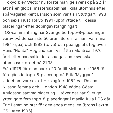
I Tokyo blev Wictor nu förste manlige svensk på 22 år
att nå en global mästerskapsfinal i kula utomhus efter
spårvägaren Kent Larsson som var tia i Stuttgart 1993
och sexa i just Tokyo 1991 (uppflyttade till dessa
placeringar efter dopingavstängningar).
I OS-sammanhang har Sverige tio topp-8-placeringar
varav två de senaste 50 åren. Sören Tallhem var i final
1984 (sjua) och 1992 (tolva) och poängplats tog även
Hans ”Honta” Höglund som var åtta i Montreal 1976,
året efter han satte det ännu gällande svenska
utomhusrekordet på 21.33.
Från 1976 får man backa 20 år till Melbourne 1956 för
föregående topp-8-placering då Erik ”Myggan”
Uddebom var sexa. I Helsingfors 1952 var Roland
Nilsson femma och i London 1948 nådde Gösta
Arvidsson samma placering. Utöver det har Sverige
ytterligare fem topp-8-placeringar i manlig kula i OS där
Eric Lemming står för den enda medaljen (brons i extra-
OS i Aten 1906).