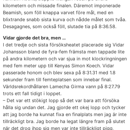
kilometern och missade finalen. Däremot imponerade
Beamish, som föll knappa varvet före mål, med en
blixtrande snabb sista kurva och nådde målet som tvåa.
Desagagnes, som också föll, slutade tia på 8:36.58.
Vidar gjorde det bra, men …
I det tredje och sista försöksheatet placerade sig Vidar
Johansson bland de fyra-fem främsta men tappade lite
på andra kilometern och var sjua in mot klockringningen
med fem meter upp till Kenyas Simon Koech. Vidar
passerade honom och blev sexa på 8:31.31 med 1.8
sekunder fram till femteplatsen som innebar final.
Världsrekordhållaren Lamecha Girma vann på 8:27.79
trots ett fall tidigt i loppet.
– Det var ett stökigt lopp så det var bara att försöka
hålla sig undan det. Jag gjorde ett okej lopp och tycker
att jag borde ha kunnat fixa en finalplats men jag är inte
tillräckligt bra. Jag borde ha legat längre fram på slutet
när det drog ihop sig men var inte tillräckligt pigg,