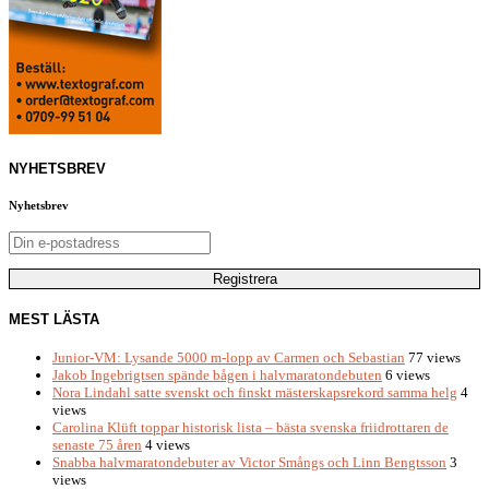
NYHETSBREV
Nyhetsbrev
MEST LÄSTA
Junior-VM: Lysande 5000 m-lopp av Carmen och Sebastian
77 views
Jakob Ingebrigtsen spände bågen i halvmaratondebuten
6 views
Nora Lindahl satte svenskt och finskt mästerskapsrekord samma helg
4
views
Carolina Klüft toppar historisk lista – bästa svenska friidrottaren de
senaste 75 åren
4 views
Snabba halvmaratondebuter av Victor Smångs och Linn Bengtsson
3
views