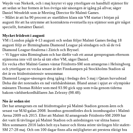
Wayde van Niekerk, och i maj knyter vi upp ytterligare en handfull stjärnor för
att sedan se hur formen är hos övriga när säsongen är igång på allvar, säger
Daniel Wessfeldt som är Meeting Director för Malmö Games.
– Målet är att ha 90 procent av startfälten klara när VM startar i början på
augusti för att ha utrymme att kontraktera eventuella nya stjärnor som gör något
speciellt, fortsätter Daniel.
Mycket friidrott i augusti
VM i London pågår 4-13 augusti och sedan följer Malmö Games fredag 18
augusti följt av Birminghams Diamond League på söndagen och så de två
Diamond League-finalerna i Zürich och Bryssel.
– Vi ligger nära Birmingham och har därför valt ett annat grenprogram eftersom
stjärnorna inte vill tävla så tätt efter VM, säger Daniel.
En vecka efter Malmö Games väntar Friidrotts-SM som arrangeras i Helsingborg
och ytterligare en vecka senare är det Finnkampen på Stockholms Stadion så
det är en friidrottsintensiv sensommar.
Diamond League-säsongen drog igång i fredags den 5 maj i Qatars huvudstad
Doha där det noterades en rad världsårsbästan. Bland annat i spjut av olympiske
mästaren Thomas Röhler som med 93.90 gick upp som tvåa genom tiderna
bakom världsrekordhållaren Jan Zelezny (98.48).
Nio år sedan sist
Det har arrangerats en rad friidrottsgalor på Malmö Stadion genom åren och
senast var MAI-galan 2008. Inomhus genomfördes dock inomhusgalor i Malmö
Arena 2009 och 2015. Efter att Malmö AI arrangerade Friidrotts-SM 2009 har
det varit få tävlingar på Malmö Stadion och anledningen var slitna banor.
Men sommaren 2016 lades helt nya banor och första större tävlingen blir stafett-
SM 27-28 maj. Och om 100 dagar finns alla möjligheter att prestera riktigt bra