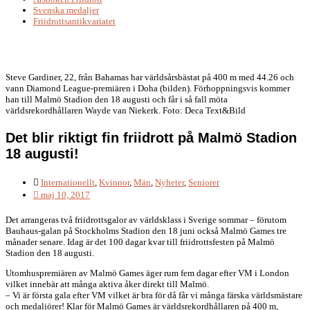
Svenska medaljer
Friidrottsantikvariatet
Steve Gardiner, 22, från Bahamas har världsårsbästat på 400 m med 44.26 och
vann Diamond League-premiären i Doha (bilden). Förhoppningsvis kommer
han till Malmö Stadion den 18 augusti och får i så fall möta
världsrekordhållaren Wayde van Niekerk. Foto: Deca Text&Bild
Det blir riktigt fin friidrott på Malmö Stadion
18 augusti!
Internationellt
,
Kvinnor
,
Män
,
Nyheter
,
Seniorer
maj 10, 2017
Det arrangeras två friidrottsgalor av världsklass i Sverige sommar – förutom
Bauhaus-galan på Stockholms Stadion den 18 juni också Malmö Games tre
månader senare. Idag är det 100 dagar kvar till friidrottsfesten på Malmö
Stadion den 18 augusti.
Utomhuspremiären av Malmö Games äger rum fem dagar efter VM i London
vilket innebär att många aktiva åker direkt till Malmö.
– Vi är första gala efter VM vilket är bra för då får vi många färska världsmästare
och medaljörer! Klar för Malmö Games är världsrekordhållaren på 400 m,