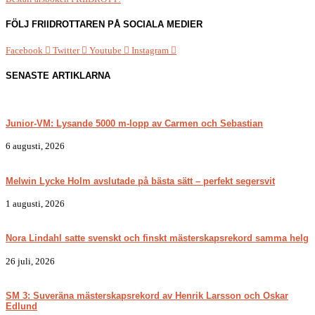
FÖLJ FRIIDROTTAREN PÅ SOCIALA MEDIER
Facebook
Twitter
Youtube
Instagram
SENASTE ARTIKLARNA
Junior-VM: Lysande 5000 m-lopp av Carmen och Sebastian
6 augusti, 2026
Melwin Lycke Holm avslutade på bästa sätt – perfekt segersvit
1 augusti, 2026
Nora Lindahl satte svenskt och finskt mästerskapsrekord samma helg
26 juli, 2026
SM 3: Suveräna mästerskapsrekord av Henrik Larsson och Oskar
Edlund