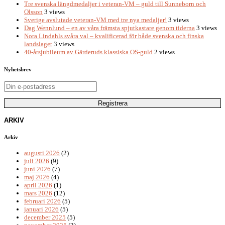
Tre svenska längdmedaljer i veteran-VM – guld till Sunneborn och
Olsson
3 views
Sverige avslutade veteran-VM med tre nya medaljer!
3 views
Dag Wennlund – en av våra främsta spjutkastare genom tiderna
3 views
Nora Lindahls svåra val – kvalificerad för både svenska och finska
landslaget
3 views
40-årsjubileum av Gärderuds klassiska OS-guld
2 views
Nyhetsbrev
ARKIV
Arkiv
augusti 2026
(2)
juli 2026
(9)
juni 2026
(7)
maj 2026
(4)
april 2026
(1)
mars 2026
(12)
februari 2026
(5)
januari 2026
(5)
december 2025
(5)