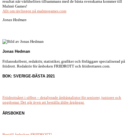
resultat när världseliten tillsammans med de bästa svenskarna kommer till
Malmö Games!
Allt om tävlingen på malmogames.com
Jonas Hedman
Jonas Hedman
Frilansskribent, redaktör, statistiker, grafiker och förläggare specialiserad på
friidrott. Redaktör för årsboken FRIIDROTT och friidrottaren.com.
BOK: SVERIGE-BÄSTA 2021
Friidrottsåret i siffror –
detaljerade årsbästalistor för seniorer, juniorer och
ungdomar.
Det går även att beställa äldre årgångar.
ÅRSBOKEN
Beställ årsboken FRIIDROTT!