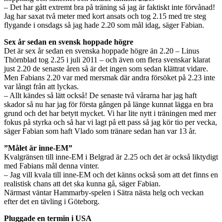
– Det har gått extremt bra på träning så jag är faktiskt inte förvånad!
Jag har saxat två meter med kort ansats och tog 2.15 med tre steg
flygande i onsdags så jag hade 2.20 som mål idag, säger Fabian.
Sex år sedan en svensk hoppade högre
Det är sex år sedan en svenska hoppade högre än 2.20 – Linus
Thörnblad tog 2.25 i juli 2011 – och även om flera svenskar klarat
just 2.20 de senaste åren så är det ingen som sedan klättrat vidare.
Men Fabians 2.20 var med mersmak där andra försöket på 2.23 inte
var långt från att lyckas.
– Allt kändes så lätt också! De senaste två vårarna har jag haft
skador så nu har jag för första gången på länge kunnat lägga en bra
grund och det har betytt mycket. Vi har lite nytt i träningen med mer
fokus på styrka och så har vi lagt på ett pass så jag kör tio per vecka,
säger Fabian som haft Vlado som tränare sedan han var 13 år.
”Målet är inne-EM”
Kvalgränsen till inne-EM i Belgrad är 2.25 och det är också liktydigt
med Fabians mål denna vinter.
– Jag vill kvala till inne-EM och det känns också som att det finns en
realistisk chans att det ska kunna gå, säger Fabian.
Närmast väntar Hammarby-spelen i Sätra nästa helg och veckan
efter det en tävling i Göteborg.
Pluggade en termin i USA