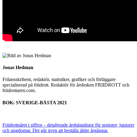
Jonas Hedman
Frilansskribent, redaktör, statistiker, grafiker och förläggare
specialiserad på friidrott. Redaktör för årsboken FRIIDROTT och
friidrottaren.com.
BOK: SVERIGE-BÄSTA 2021
Friidrottsåret i siffror –
detaljerade årsbästalistor för seniorer, juniorer
och ungdomar.
Det går även att beställa äldre årgångar.