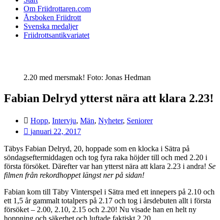
Om Friidrottaren.com
Årsboken Friidrott
Svenska medaljer
Friidrottsantikvariatet
2.20 med mersmak! Foto: Jonas Hedman
Fabian Delryd ytterst nära att klara 2.23!
Hopp
,
Intervju
,
Män
,
Nyheter
,
Seniorer
januari 22, 2017
Täbys Fabian Delryd, 20, hoppade som en klocka i Sätra på
söndagseftermiddagen och tog fyra raka höjder till och med 2.20 i
första försöket. Därefter var han ytterst nära att klara 2.23 i andra!
Se
filmen från rekordhoppet längst ner på sidan!
Fabian kom till Täby Vinterspel i Sätra med ett innepers på 2.10 och
ett 1,5 år gammalt totalpers på 2.17 och tog i årsdebuten allt i första
försöket – 2.00, 2.10, 2.15 och 2.20! Nu visade han en helt ny
hoppning och säkerhet och luftade faktiskt 2.20.