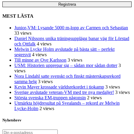
MEST LÄSTA
Junior-VM: Lysande 5000 m-lopp av Carmen och Sebastian
33 views
Daniel Nilssons unika träningsupplägg banar väg för Lörstad
och Ottfalk
4 views
Melwin Lycke Holm avslutade på bästa sätt – perfekt
segersvit
4 views
Till minne av Ove Karlsson
3 views
USM: Historien upprepar sig – sådan mor sådan dotter
3
views
Nora Lindahl satte svenskt och finskt mästerskapsrekord
samma helg
3 views
Kevin Mayer krossade världsrekordet i tiokamp
3 views
Sverige avslutade veteran-VM med tre nya medaljer!
3 views
Största svenska EM-truppen någonsin
2 views
Utmärkta höjdresultat på Svealands – rekord av Melwin
Lycke-Holm
2 views
Nyhetsbrev