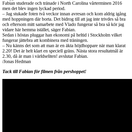
Fabian studerade och tränade i North Carolina vårterminen 2016
men det blev ingen lyckad period.
– Jag stukade foten två veckor innan avresan och kom aldrig igång
med hoppningen där borta. Det bidrog till att jag inte trivdes så bra
och eftersom mitt samarbete med Vlado fungerar så bra så kör jag
vidare här hemma istället, säger Fabian.
Sedan i höstas pluggar han ekonomi på heltid i Stockholm vilket
fungerar jättebra att kombinera med träningen.
– Nu känns det som att man är en äkta höjdhoppare när man klarat
2.20! Det är helt klart en speciell gräns. Nästa stora resultatmål är
2.30, då är man i världseliten! avslutar Fabian.
/Jonas Hedman
Tack till Fabian för filmen från pershoppet!