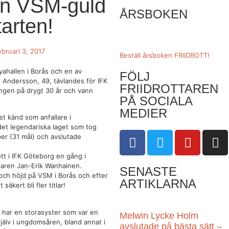
nn VSM-guld
ÅRSBOKEN
tarten!
ebruari 3, 2017
Beställ årsboken FRIIDROTT!
yahallen i Borås och en av
FÖLJ
t Andersson, 49, tävlandes för IFK
FRIIDROTTAREN
ingen på drygt 30 år och vann
PÅ SOCIALA
MEDIER
t känd som anfallare i
det legendariska laget som tog
r (31 mål) och avslutade
ott i IFK Göteborg en gång i
paren Jan-Erik Wanhainen.
SENASTE
 och höjd på VSM i Borås och efter
ARTIKLARNA
säkert bli fler titlar!
ch har en storasyster som var en
Melwin Lycke Holm
själv i ungdomsåren, bland annat i
avslutade på bästa sätt –