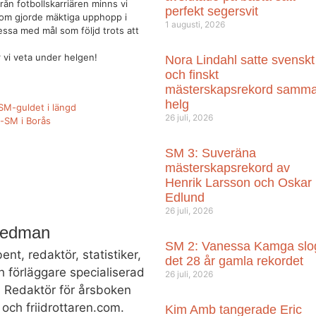
rån fotbollskarriären minns vi
perfekt segersvit
som gjorde mäktiga upphopp i
1 augusti, 2026
essa med mål som följd trots att
r vi veta under helgen!
Nora Lindahl satte svenskt
och finskt
mästerskapsrekord samm
helg
M-guldet i längd
26 juli, 2026
n-SM i Borås
SM 3: Suveräna
mästerskapsrekord av
Henrik Larsson och Oskar
Edlund
26 juli, 2026
Hedman
SM 2: Vanessa Kamga slo
bent, redaktör, statistiker,
det 28 år gamla rekordet
h förläggare specialiserad
26 juli, 2026
t. Redaktör för årsboken
och friidrottaren.com.
Kim Amb tangerade Eric