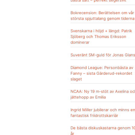
bästa sätt – perfekt segersvit
Bokrecension: Berättelsen om vår
största spjuttalang genom tiderna
Svenskarna i höjd + längd: Patrik
Sjöberg och Thomas Eriksson
dominerar
Suveränt SM-guld för Jonas Glan
Diamond League: Personbästa av
Fanny – sista Gärderud-rekordet
slaget
NCAA: Ny 19 m-stöt av Axelina oc
jättehopp av Emilia
Ingrid Miller jubilerar och minns e
fantastisk friidrottskarriär
De bästa diskuskastarna genom 1
år