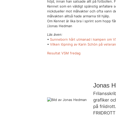
höjd, innan han satsade allt på fotbollen. F
Kennet som en väldigt spänstig anfallare 
nickdueller mot målvakter och ofta vann d
målvakten alltså hade armarna till hjälp.
Om Kennet är lika bra i sprint som hopp få
/Jonas Hedman
Läs även:
•
Sunneborn hårt utmanad i kampen om VS
•
Vilken löpning av Karin Schön på vetera
Resultat VSM fredag
Jonas 
Frilansskri
grafiker oc
på friidrot
FRIIDROTT 