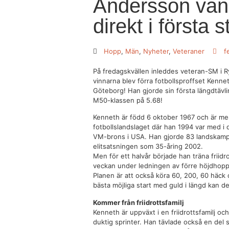
Andersson va
direkt i första s
Hopp
,
Män
,
Nyheter
,
Veteraner
f
På fredagskvällen inleddes veteran-SM i R
vinnarna blev förra fotbollsproffset Kenne
Göteborg! Han gjorde sin första längdtävl
M50-klassen på 5.68!
Kenneth är född 6 oktober 1967 och är mes
fotbollslandslaget där han 1994 var med i 
VM-brons i USA. Han gjorde 83 landskampe
elitsatsningen som 35-åring 2002.
Men för ett halvår började han träna friidr
veckan under ledningen av förre höjdhop
Planen är att också köra 60, 200, 60 häck
bästa möjliga start med guld i längd kan det 
Kommer från friidrottsfamilj
Kenneth är uppväxt i en friidrottsfamilj o
duktig sprinter. Han tävlade också en del 