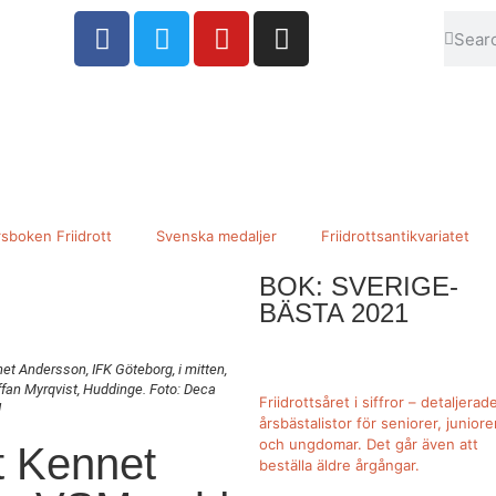
sboken Friidrott
Svenska medaljer
Friidrottsantikvariatet
BOK: SVERIGE-
BÄSTA 2021
t Andersson, IFK Göteborg, i mitten,
affan Myrqvist, Huddinge. Foto: Deca
Friidrottsåret i siffror –
detaljerad
d
årsbästalistor för seniorer, juniore
och ungdomar.
Det går även att
t Kennet
beställa äldre årgångar.