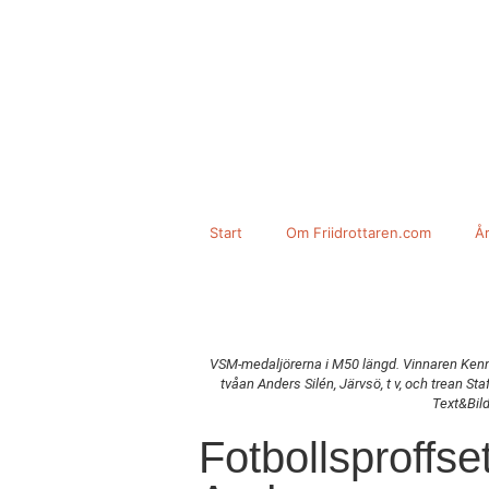
Start
Om Friidrottaren.com
År
VSM-medaljörerna i M50 längd. Vinnaren Kenne
tvåan Anders Silén, Järvsö, t v, och trean St
Text&Bil
Fotbollsproffse