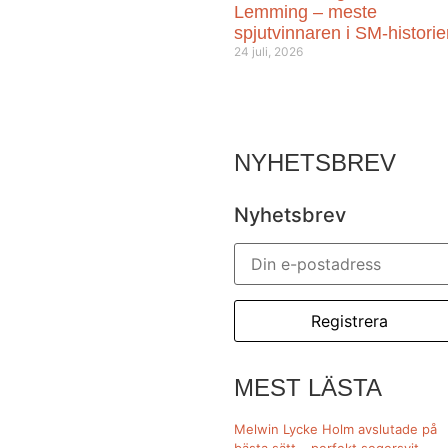
Lemming – meste
spjutvinnaren i SM-histori
24 juli, 2026
NYHETSBREV
Nyhetsbrev
MEST LÄSTA
Melwin Lycke Holm avslutade på