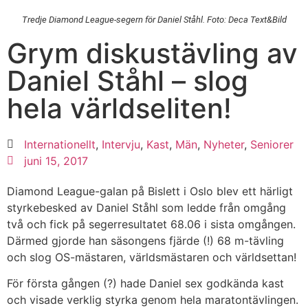
Tredje Diamond League-segern för Daniel Ståhl. Foto: Deca Text&Bild
Grym diskustävling av
Daniel Ståhl – slog
hela världseliten!
Internationellt
,
Intervju
,
Kast
,
Män
,
Nyheter
,
Seniorer
juni 15, 2017
Diamond League-galan på Bislett i Oslo blev ett härligt
styrkebesked av Daniel Ståhl som ledde från omgång
två och fick på segerresultatet 68.06 i sista omgången.
Därmed gjorde han säsongens fjärde (!) 68 m-tävling
och slog OS-mästaren, världsmästaren och världsettan!
För första gången (?) hade Daniel sex godkända kast
och visade verklig styrka genom hela maratontävlingen.