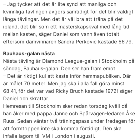
– Jag tycker att det är lite synd att manliga och
kvinnliga tävlingen avgörs samtidigt för det blir väldigt
långa tävlingar. Men det är väl bra att träna på det
ibland, det blir som ett mästerskapskval med lång tid
mellan kasten, säger Daniel som vann även totalt
eftersom damvinnaren Sandra Perkovic kastade 66.79.
Bauhaus-galan nästa
Nästa tävling är Diamond League-galan i Stockholm på
söndag, Bauhaus-galan. Den ser han fram emot.
– Det är riktigt kul att kasta inför hemmapubliken. Där
är målet 70 meter. Men jag ska i alla fall göra minst
68.41, för det var vad Ricky Bruch kastade 1972! säger
Daniel och skrattar.
Hemresan till Stockholm sker redan torsdag kväll då
han åker med pappa Janne och Spårvägen-ledaren Åke
Ruus. Sedan väntar två träningspass under fredagen för
att formtoppen inte ska komma förtidigt. Den ska
infalla lagom till VM i London i augusti.