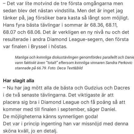
– Det var lite motvind de tre första omgångarna men
sedan blev det nästan vindstilla. Men det är inget jag
tänker på, jag försöker bara kasta så långt som möjligt.
Hans fyra bästa tävlingar i sommar är 68.36, 68.11,
68.07 och 68.06. Det är verkligen en ny nivå nu och det
resulterade i andra Diamond League-segern, den första
var finalen i Bryssel i höstas.
Manliga och kvinnliga diskustävlingen genomfördes parallellt och Danie
vann faktiskt även ”totalt” eftersom kvinnliga vinnaren Sandra Perkovic
stannade på 66.79. Foto: Deca Text&Bild
Har slagit alla
– Nu har jag mött alla de bästa och Gudzius och Dacres
i de två senaste tävlingarna. Det viktigaste är att
placera sig bra i Diamond League och få poäng så att
kommer med till finalen i september, säger Daniel.
De möjligheterna känns synnerligen goda!
Det var i princip ingenting han var missnöjd med denna
sköna kväll, jo en detalj.