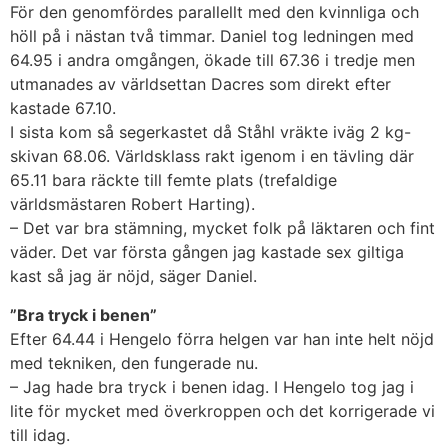
För den genomfördes parallellt med den kvinnliga och
höll på i nästan två timmar. Daniel tog ledningen med
64.95 i andra omgången, ökade till 67.36 i tredje men
utmanades av världsettan Dacres som direkt efter
kastade 67.10.
I sista kom så segerkastet då Ståhl vräkte iväg 2 kg-
skivan 68.06. Världsklass rakt igenom i en tävling där
65.11 bara räckte till femte plats (trefaldige
världsmästaren Robert Harting).
– Det var bra stämning, mycket folk på läktaren och fint
väder. Det var första gången jag kastade sex giltiga
kast så jag är nöjd, säger Daniel.
”Bra tryck i benen”
Efter 64.44 i Hengelo förra helgen var han inte helt nöjd
med tekniken, den fungerade nu.
– Jag hade bra tryck i benen idag. I Hengelo tog jag i
lite för mycket med överkroppen och det korrigerade vi
till idag.