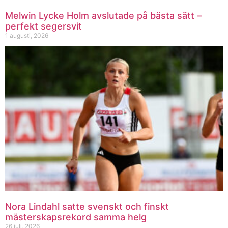
Melwin Lycke Holm avslutade på bästa sätt –
perfekt segersvit
1 augusti, 2026
Nora Lindahl satte svenskt och finskt
mästerskapsrekord samma helg
26 juli, 2026