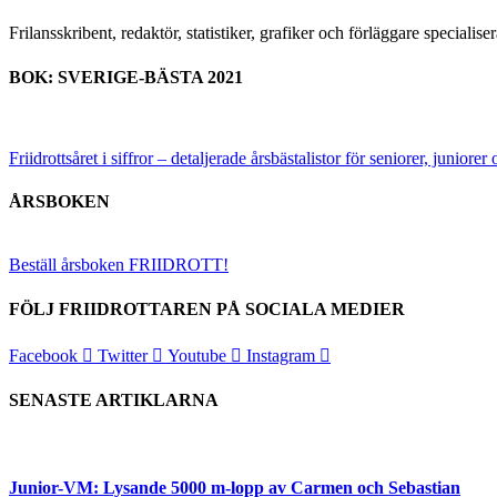
Frilansskribent, redaktör, statistiker, grafiker och förläggare special
BOK: SVERIGE-BÄSTA 2021
Friidrottsåret i siffror –
detaljerade årsbästalistor för seniorer, juniore
ÅRSBOKEN
Beställ årsboken FRIIDROTT!
FÖLJ FRIIDROTTAREN PÅ SOCIALA MEDIER
Facebook
Twitter
Youtube
Instagram
SENASTE ARTIKLARNA
Junior-VM: Lysande 5000 m-lopp av Carmen och Sebastian