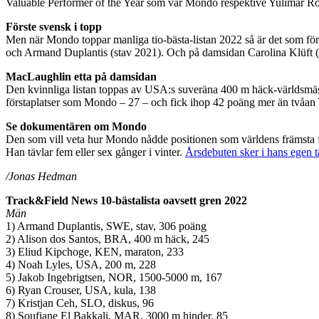
Valuable Performer of the Year som var Mondo respektive Yulimar Roj
Förste svensk i topp
Men när Mondo toppar manliga tio-bästa-listan 2022 så är det som förs
och Armand Duplantis (stav 2021). Och på damsidan Carolina Klüft
MacLaughlin etta på damsidan
Den kvinnliga listan toppas av USA:s suveräna 400 m häck-världsmäs
förstaplatser som Mondo – 27 – och fick ihop 42 poäng mer än tvåan
Se dokumentären om Mondo
Den som vill veta hur Mondo nådde positionen som världens främsta fr
Han tävlar fem eller sex gånger i vinter.
Årsdebuten sker i hans egen t
/Jonas Hedman
Track&Field News 10-bästalista oavsett gren 2022
Män
1) Armand Duplantis, SWE, stav, 306 poäng
2) Alison dos Santos, BRA, 400 m häck, 245
3) Eliud Kipchoge, KEN, maraton, 233
4) Noah Lyles, USA, 200 m, 228
5) Jakob Ingebrigtsen, NOR, 1500-5000 m, 167
6) Ryan Crouser, USA, kula, 138
7) Kristjan Ceh, SLO, diskus, 96
8) Soufiane El Bakkali, MAR, 3000 m hinder, 85