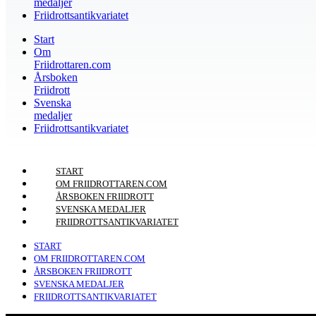
medaljer
Friidrottsantikvariatet
Start
Om
Friidrottaren.com
Årsboken
Friidrott
Svenska
medaljer
Friidrottsantikvariatet
START
OM FRIIDROTTAREN.COM
ÅRSBOKEN FRIIDROTT
SVENSKA MEDALJER
FRIIDROTTSANTIKVARIATET
START
OM FRIIDROTTAREN.COM
ÅRSBOKEN FRIIDROTT
SVENSKA MEDALJER
FRIIDROTTSANTIKVARIATET