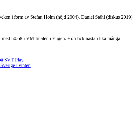
stycken i form av Stefan Holm (höjd 2004), Daniel Ståhl (diskus 2019)
d med 50.68 i VM-finalen i Eugen. Hon fick nästan lika många
på SVT Play.
verige i vinter.