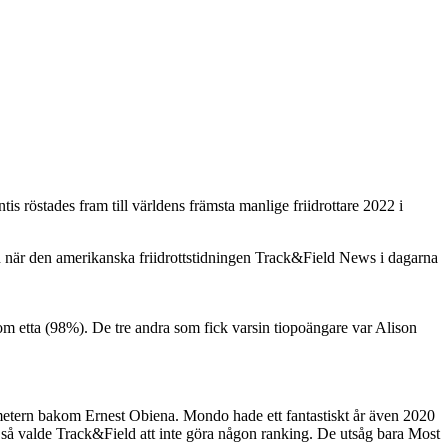
 röstades fram till världens främsta manlige friidrottare 2022 i
ch när den amerikanska friidrottstidningen Track&Field News i dagarna
om etta (98%). De tre andra som fick varsin tiopoängare var Alison
metern bakom Ernest Obiena. Mondo hade ett fantastiskt år även 2020
s så valde Track&Field att inte göra någon ranking. De utsåg bara Most