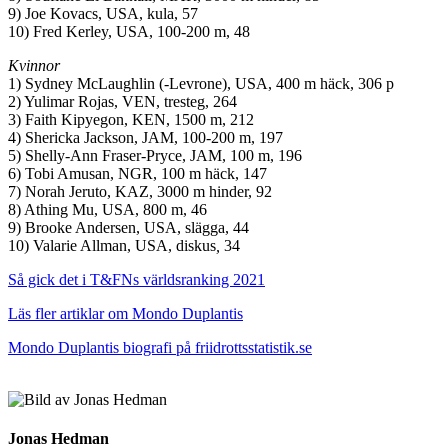
9) Joe Kovacs, USA, kula, 57
10) Fred Kerley, USA, 100-200 m, 48
Kvinnor
1) Sydney McLaughlin (-Levrone), USA, 400 m häck, 306 p
2) Yulimar Rojas, VEN, tresteg, 264
3) Faith Kipyegon, KEN, 1500 m, 212
4) Shericka Jackson, JAM, 100-200 m, 197
5) Shelly-Ann Fraser-Pryce, JAM, 100 m, 196
6) Tobi Amusan, NGR, 100 m häck, 147
7) Norah Jeruto, KAZ, 3000 m hinder, 92
8) Athing Mu, USA, 800 m, 46
9) Brooke Andersen, USA, slägga, 44
10) Valarie Allman, USA, diskus
,
34
Så gick det i T&FNs världsranking 2021
Läs fler artiklar om Mondo Duplantis
Mondo Duplantis biografi på friidrottsstatistik.se
Jonas Hedman