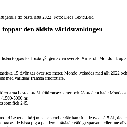
tigefulla tio-bästa-lista 2022. Foto: Deca Text&Bild
– toppar den äldsta världsrankingen
h listan toppas för första gången av en svensk. Armand ”Mondo” Duplantis
ntastiska 15 tävlingar över sex meter. Mondo lyckades med allt 2022 o
ns med världens främsta friidrottare.
iidrottarna bestod av 31 friidrottsexperter och 28 av dem hade Mondo s
n (1500-5000 m).
os som fick 245.
mond League i början på september där han slutade tvåa på 5.81, deci
ånga av de bästa p g a pandemin tävlade väldigt sparsamt eller inte all