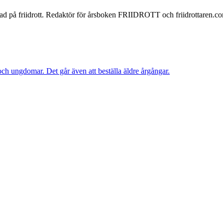
iserad på friidrott. Redaktör för årsboken FRIIDROTT och friidrottaren.c
r och ungdomar.
Det går även att beställa äldre årgångar.