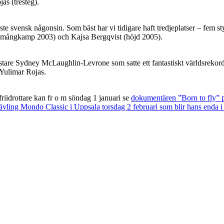
as (tresteg).
te svensk någonsin. Som bäst har vi tidigare haft tredjeplatser – fem 
 (mångkamp 2003) och Kajsa Bergqvist (höjd 2005).
tare Sydney McLaughlin-Levrone som satte ett fantastiskt världsrekor
 Yulimar Rojas.
iidrottare kan fr o m söndag 1 januari se
dokumentären ”Born to fly” 
ävling Mondo Classic i Uppsala torsdag 2 februari som blir hans enda i S