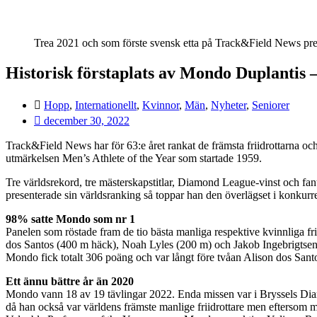
Trea 2021 och som förste svensk etta på Track&Field News pres
Historisk förstaplats av Mondo Duplantis 
Hopp
,
Internationellt
,
Kvinnor
,
Män
,
Nyheter
,
Seniorer
december 30, 2022
Track&Field News har för 63:e året rankat de främsta friidrottarna oc
utmärkelsen Men’s Athlete of the Year som startade 1959.
Tre världsrekord, tre mästerskapstitlar, Diamond League-vinst och fa
presenterade sin världsranking så toppar han den överlägset i konkurre
98% satte Mondo som nr 1
Panelen som röstade fram de tio bästa manliga respektive kvinnliga fr
dos Santos (400 m häck), Noah Lyles (200 m) och Jakob Ingebrigtse
Mondo fick totalt 306 poäng och var långt före tvåan Alison dos Sant
Ett ännu bättre år än 2020
Mondo vann 18 av 19 tävlingar 2022. Enda missen var i Bryssels Dia
då han också var världens främste manlige friidrottare men eftersom m