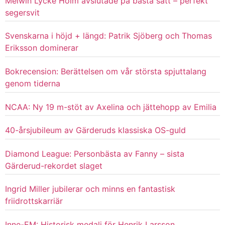
Melwin Lycke Holm avslutade på bästa sätt – perfekt
segersvit
Svenskarna i höjd + längd: Patrik Sjöberg och Thomas
Eriksson dominerar
Bokrecension: Berättelsen om vår största spjuttalang
genom tiderna
NCAA: Ny 19 m-stöt av Axelina och jättehopp av Emilia
40-årsjubileum av Gärderuds klassiska OS-guld
Diamond League: Personbästa av Fanny – sista
Gärderud-rekordet slaget
Ingrid Miller jubilerar och minns en fantastisk
friidrottskarriär
Inne-EM: Historisk medalj för Henrik Larsson