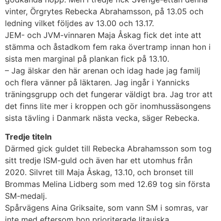
vinter, Örgrytes Rebecka Abrahamsson, på 13.05 och
ledning vilket följdes av 13.00 och 13.17.
JEM- och JVM-vinnaren Maja Åskag fick det inte att
stämma och åstadkom fem raka övertramp innan hon i
sista men marginal på plankan fick på 13.10.
– Jag älskar den här arenan och idag hade jag familj
och flera vänner på läktaren. Jag ingår i Yannicks
träningsgrupp och det fungerar väldigt bra. Jag tror att
det finns lite mer i kroppen och gör inomhussäsongens
sista tävling i Danmark nästa vecka, säger Rebecka.
Tredje titeln
Därmed gick guldet till Rebecka Abrahamsson som tog
sitt tredje ISM-guld och även har ett utomhus från
2020. Silvret till Maja Åskag, 13.10, och bronset till
Brommas Melina Lidberg som med 12.69 tog sin första
SM-medalj.
Spårvägens Aina Griksaite, som vann SM i somras, var
inte med eftersom hon prioriterade litauiska