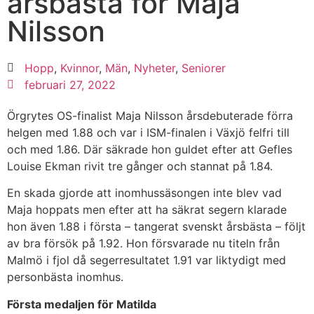
årsbästa för Maja
Nilsson
Hopp
,
Kvinnor
,
Män
,
Nyheter
,
Seniorer
februari 27, 2022
Örgrytes OS-finalist Maja Nilsson årsdebuterade förra
helgen med 1.88 och var i ISM-finalen i Växjö felfri till
och med 1.86. Där säkrade hon guldet efter att Gefles
Louise Ekman rivit tre gånger och stannat på 1.84.
En skada gjorde att inomhussäsongen inte blev vad
Maja hoppats men efter att ha säkrat segern klarade
hon även 1.88 i första – tangerat svenskt årsbästa – följt
av bra försök på 1.92. Hon försvarade nu titeln från
Malmö i fjol då segerresultatet 1.91 var liktydigt med
personbästa inomhus.
Första medaljen för Matilda