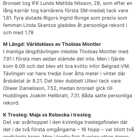
Bronset tog IFK Lunds Matilda Nilsson, 28, som efter en
lång karriär tog karriärens första SM-medalj tack vare
1.81. Fyra slutade Rigors Ingrid Ronge som precis som
femman Linda Skantze gladdes åt personliga rekord i
och med 1.78
M Längd: Världsklass av Thobias Montler
I manliga längdtävlingen inledde Thobias Montler med
7.91 i första men sedan stämde det inte. Men i fjärde
kom 8.06 och det blev ett bra kvitto infor Belgrad-VM.
Tävlingen var hans tredje över åtta meter i vinter där
årsbästat är 8.21. Det blev dubbelt Ullevi tack vare
Oliwer Danielsson, 7.52, medan bronset gick till
Huddinges Joakim Hellbratt, 7.31. Båda satte personliga
rekord.
K Tresteg: Maja vs Rebecka i tresteg
Det var svårhoppet i den kvinnliga trestegsfinalen där
det i de två första omgångarna – 16 hopp – var blott två
godkända hopp. Men i tredje fick Sverige-ettan denna