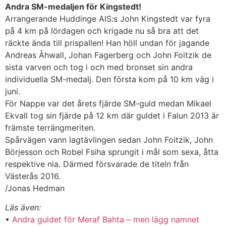
Andra SM-medaljen för Kingstedt!
Arrangerande Huddinge AIS:s John Kingstedt var fyra
på 4 km på lördagen och krigade nu så bra att det
räckte ända till prispallen! Han höll undan för jagande
Andreas Åhwall, Johan Fagerberg och John Foitzik de
sista varven och tog i och med bronset sin andra
individuella SM-medalj. Den första kom på 10 km väg i
juni.
För Nappe var det årets fjärde SM-guld medan Mikael
Ekvall tog sin fjärde på 12 km där guldet i Falun 2013 är
främste terrängmeriten.
Spårvägen vann lagtävlingen sedan John Foitzik, John
Börjesson och Robel Fsiha sprungit i mål som sexa, åtta
respektive nia. Därmed försvarade de titeln från
Västerås 2016.
/Jonas Hedman
Läs även:
•
Andra guldet för Meraf Bahta – men lägg namnet