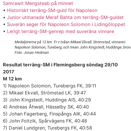
Samrawit Mengsteab på minnet
•
Historiskt terräng-SM-guld för Napoleon
•
Junior utmanade Meraf Bahta om terräng-SM-guldet
•
Suverän seger för Napoleon Solomon i Lidingöloppet
•
Lerigt terräng-SM-genrep med suveräna vinnare
Medaljörerna på 12 km. Fr v tvåan Mikael Ekvall, Strömstad, vinnaren
Napoleon Solomon, Tureberg, och trean John Kingstedt, Huddinge, bron
Foto: Jonas Hedman
Resultat terräng-SM i Flemingsberg söndag 29/10
2017
M 12 km
1) Napoleon Solomon, Turebergs FK, 39:11
2) Mikael Ekvall, Strömstad LK, 39:47
3) John Kingstedt, Huddinge AIS, 40:29
4) Andreas Åhwall, Hässelby SK, 40:40
5) Johan Fagerberg, Finspångs AIK, 40:44
6) John Foitzik, Spårvägens FK, 40:48
7) Daniel Lundgren, Turebergs FK, 40:58