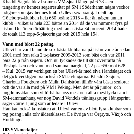
Khaddi Sagnia blev i somras VM-sjua i längd på 6.78 – en
tangering av hennes segerresultat på SM i Söderhamn några veckor
tidigare som gav hennes klubb Ullevi sex poäng. Totalt tog
Göteborgs-klubben hela 650 poäng 2015 – fler än någon annan
klubb – vilket är hela 223 bättre än 2014 då de var nummer fyra på
listan. Det är en förbättring med fantastiska 34 procent. 2014 hade
de totalt 113 topp-6-placeringar och 2015 hela 154.
Vann med blott 22 poäng
Ullevi har varit bland de sex bästa klubbarna på listan varje år sedan
2001 med fem raka 2:a-platser 2009-2013 som bäst och var 2011
bara 22 p från segern. Och nu lyckades de till slut överträffa nå
förstaplatsen och vann med samma marginal, 22 p – 650 mot 628.
– Kul! 2015 var verkligen ett bra Ullevi-år med elva i landslaget och
det gick verkligen bra också i SM-tävlingarna. Khaddi Sagnia,
Charlotta Fougberg och Malin Dahlström tillhör våra bästa seniorer
och de var alla med på VM i Peking. Men det är på junior- och
ungdomssidan som vi förbättrat oss mest och allra mest lyckosam i
SM-sammanhang var nog David Vendels träningsgrupp i långsprint,
säger Curre Ljung som är ledare i Ullevi.
Han kan också konstatera att Ullevi var en av blott fyra klubbar som
tog poäng i alla tolv åldersklasser. De övriga var Örgryte, Växjö och
Huddinge.
103 SM-medaljer