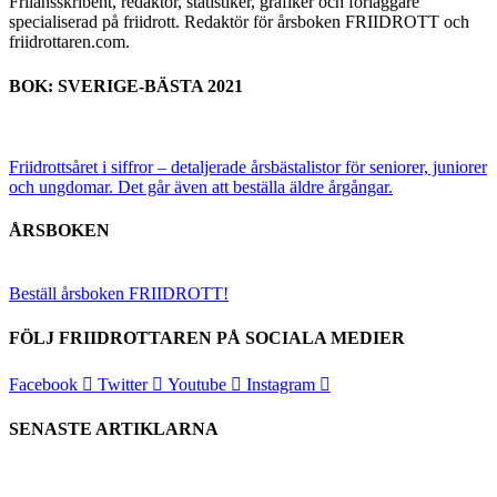
Frilansskribent, redaktör, statistiker, grafiker och förläggare
specialiserad på friidrott. Redaktör för årsboken FRIIDROTT och
friidrottaren.com.
BOK: SVERIGE-BÄSTA 2021
Friidrottsåret i siffror –
detaljerade årsbästalistor för seniorer, juniorer
och ungdomar.
Det går även att beställa äldre årgångar.
ÅRSBOKEN
Beställ årsboken FRIIDROTT!
FÖLJ FRIIDROTTAREN PÅ SOCIALA MEDIER
Facebook
Twitter
Youtube
Instagram
SENASTE ARTIKLARNA