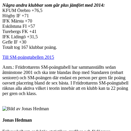
Några andra klubbar som går plus jämfört med 2014:
KFUM Örebro +76,5
Högby IF +71
IFK Märsta +70
Eskilstuna FI +57
Turebergs FK +41
IFK Lidingö +31,5
Gefle IF +30
Totalt tog 167 klubbar poäng.
Till SM-poängtabellen 2015
Anm.: Friidrottarens SM-poängtabell har sammanställts sedan
åtminstone 2001 och ska inte blandas ihop med Standaren (enbart
seniorer) och SM-poängen där endast en person per gren får poäng
oavsett placering bland de sex bästa. I Friidrottarens SM-poängtabell
räknas alla aktiva vilket i teorin innebär att en klubb kan ta 22 poäng
per gren och klass.
Jonas Hedman