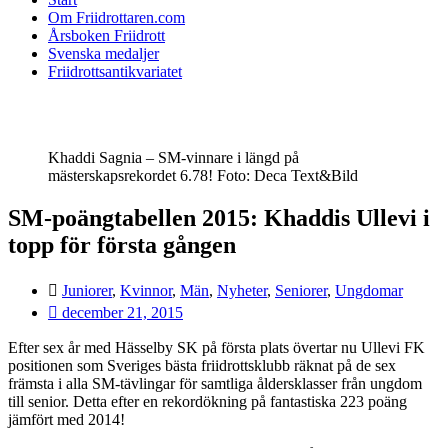
Om Friidrottaren.com
Årsboken Friidrott
Svenska medaljer
Friidrottsantikvariatet
Khaddi Sagnia – SM-vinnare i längd på
mästerskapsrekordet 6.78! Foto: Deca Text&Bild
SM-poängtabellen 2015: Khaddis Ullevi i
topp för första gången
Juniorer
,
Kvinnor
,
Män
,
Nyheter
,
Seniorer
,
Ungdomar
december 21, 2015
Efter sex år med Hässelby SK på första plats övertar nu Ullevi FK
positionen som Sveriges bästa friidrottsklubb räknat på de sex
främsta i alla SM-tävlingar för samtliga åldersklasser från ungdom
till senior. Detta efter en rekordökning på fantastiska 223 poäng
jämfört med 2014!