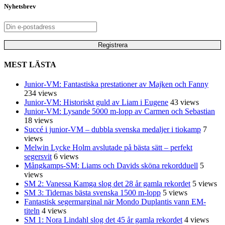
Nyhetsbrev
MEST LÄSTA
Junior-VM: Fantastiska prestationer av Majken och Fanny
234 views
Junior-VM: Historiskt guld av Liam i Eugene
43 views
Junior-VM: Lysande 5000 m-lopp av Carmen och Sebastian
18 views
Succé i junior-VM – dubbla svenska medaljer i tiokamp
7
views
Melwin Lycke Holm avslutade på bästa sätt – perfekt
segersvit
6 views
Mångkamps-SM: Liams och Davids sköna rekordduell
5
views
SM 2: Vanessa Kamga slog det 28 år gamla rekordet
5 views
SM 3: Tidernas bästa svenska 1500 m-lopp
5 views
Fantastisk segermarginal när Mondo Duplantis vann EM-
titeln
4 views
SM 1: Nora Lindahl slog det 45 år gamla rekordet
4 views