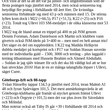
Och visst är det så att det var på junior- och ungdomssidan som de
flesta poängen togs jämfört med 2014, men också seniorerna tog
betydligt fler poäng i förhållande till året före. De kvinnliga
seniorerna förbättrade sig med 43 p och männen med 15. De största
lyften kom dock i M22 (+66,5), P17 (+51,5), K22 (+25) och P16
(+23). Totalt tog Ullevi 103 SM-medaljer i de olika klasserna mot 53
2014.
I M22 tog de bland annat en trippel på 400 m på JSM genom
Dennis Forsman, Adam Danielsson och Martin och klubben vann
givetvis också JSM-titeln på 3×400 m – men med en helt annan trio!
Det säger en del om toppbredden. I K22 tog Matilda Hellqvist
dubbla medaljer på kortsprint och i P17 var Suldan Hassan suverän
med tre individuella guld – 1500, 3000 och terräng – plus lagguld i
terräng tillsammans med Hussein Ibrahim och Ahmed Abdullahi.
– Suldan är jag själv tränare för och det ska bli väldigt kul att se hur
han utvecklas 2016! Han är en av många talangfulla löpare i Ullevi,
säger Curre.
Göteborgs-lyft och 08-tapp
Tvåan Hässelby tappar 134,5 p jämfört med 2014, trean Malmö AI
48 och fyran Spårvägen 101,5. Det mest anmärkningsvärda är att
Göteborgs-klubbarna går framåt så mycket genom främst Ullevi
(+223) och Örgryte (+101,5) men det var plus även för Sävedalen
och Mölndal.
Man noterar också att Täby IS går +39 i förhållande till 2014 och