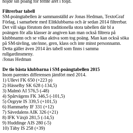
höjde sin poäng för femte året i följd.
Filtrerbar tabell
SM-poängtabellen är sammanställd av Jonas Hedman, TextoGraf
Förlag, i samarbete med Elitklubbarna och är sedan 2014 filtrerbar.
Det vill säga förutom den traditionella stora tabellen där bl a
poängen för alla klasser är angiven kan man också filtrera på
klubbnamn och se vilka aktiva som tog poäng. Man kan också söka
på SM-tävling, ute/inne, gren, klass och inte minst personnamn.
Detta gäller även 2014 års tabell som finns i samma
rullgardinsmeny.
/Jonas Hedman
De tio bästa klubbarna i SM-poängtabellen 2015
Inom parentes differensen jämfört med 2014.
1) Ullevi FK 650 (+223 p)
2) Hässelby SK 628 (-134,5)
3) Malmö AI 576,5 (-48)
4) Spårvägens FK 346,5 (-101,5)
5) Örgryte IS 339,5 (+101,5)
6) Hammarby IF 331 (+12)
7) Sävedalens AIK 326 (+21)
8) IFK Växjö 281,5 (-14,5)
9) Huddinge AIS 280 (-5)
10) Täby IS 258 (+39)