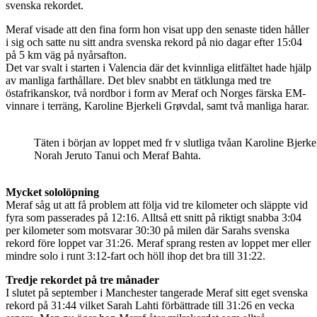
svenska rekordet.
Meraf visade att den fina form hon visat upp den senaste tiden håller
i sig och satte nu sitt andra svenska rekord på nio dagar efter 15:04
på 5 km väg på nyårsafton.
Det var svalt i starten i Valencia där det kvinnliga elitfältet hade hjälp
av manliga farthållare. Det blev snabbt en tätklunga med tre
östafrikanskor, två nordbor i form av Meraf och Norges färska EM-
vinnare i terräng, Karoline Bjerkeli Grøvdal, samt två manliga harar.
Täten i början av loppet med fr v slutliga tvåan Karoline Bjerk
Norah Jeruto Tanui och Meraf Bahta.
Mycket sololöpning
Meraf såg ut att få problem att följa vid tre kilometer och släppte vid
fyra som passerades på 12:16. Alltså ett snitt på riktigt snabba 3:04
per kilometer som motsvarar 30:30 på milen där Sarahs svenska
rekord före loppet var 31:26. Meraf sprang resten av loppet mer eller
mindre solo i runt 3:12-fart och höll ihop det bra till 31:22.
Tredje rekordet på tre månader
I slutet på september i Manchester tangerade Meraf sitt eget svenska
rekord på 31:44 vilket Sarah Lahti förbättrade till 31:26 en vecka