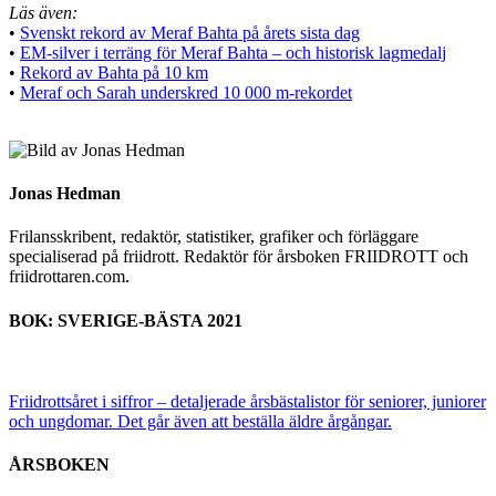
Läs även:
•
Svenskt rekord av Meraf Bahta på årets sista dag
•
EM-silver i terräng för Meraf Bahta – och historisk lagmedalj
•
Rekord av Bahta på 10 km
•
Meraf och Sarah underskred 10 000 m-rekordet
Jonas Hedman
Frilansskribent, redaktör, statistiker, grafiker och förläggare
specialiserad på friidrott. Redaktör för årsboken FRIIDROTT och
friidrottaren.com.
BOK: SVERIGE-BÄSTA 2021
Friidrottsåret i siffror –
detaljerade årsbästalistor för seniorer, juniorer
och ungdomar.
Det går även att beställa äldre årgångar.
ÅRSBOKEN