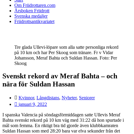
Om Friidrottaren.com
Årsboken Friidrott
Svenska medaljer
Friidrottsantikvariatet
Tre glada Ullevi-löpare som alla satte personliga rekord
på 10 km och har Per Skoog som tränare. Fr v Vidar
Johansson, Meraf Bahta och Suldan Hassan. Foto: Per
Skoog
Svenskt rekord av Meraf Bahta – och
nära för Suldan Hassan
Kvinnor
,
Långdistans
,
Nyheter
,
Seniorer
januari 9, 2022
I spanska Valencia på söndagsförmiddagen satte Ullevis Meraf
Bahta svenskt rekord på 10 km väg med 31:22 då hon spurtade i
mål som femma. En riktigt bra tid gjorde även klubbkamraten
Suldan Hassan som med 28:20 bara var elva sekunder från det