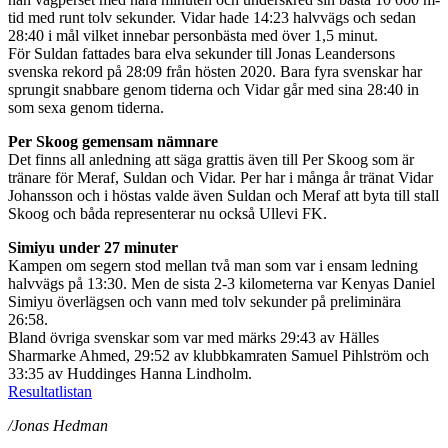
tid med runt tolv sekunder. Vidar hade 14:23 halvvägs och sedan
28:40 i mål vilket innebar personbästa med över 1,5 minut.
För Suldan fattades bara elva sekunder till Jonas Leandersons
svenska rekord på 28:09 från hösten 2020. Bara fyra svenskar har
sprungit snabbare genom tiderna och Vidar går med sina 28:40 in
som sexa genom tiderna.
Per Skoog gemensam nämnare
Det finns all anledning att säga grattis även till Per Skoog som är
tränare för Meraf, Suldan och Vidar. Per har i många år tränat Vidar
Johansson och i höstas valde även Suldan och Meraf att byta till stall
Skoog och båda representerar nu också Ullevi FK.
Simiyu under 27 minuter
Kampen om segern stod mellan två man som var i ensam ledning
halvvägs på 13:30. Men de sista 2-3 kilometerna var Kenyas Daniel
Simiyu överlägsen och vann med tolv sekunder på preliminära
26:58.
Bland övriga svenskar som var med märks 29:43 av Hälles
Sharmarke Ahmed, 29:52 av klubbkamraten Samuel Pihlström och
33:35 av Huddinges Hanna Lindholm.
Resultatlistan
/Jonas Hedman