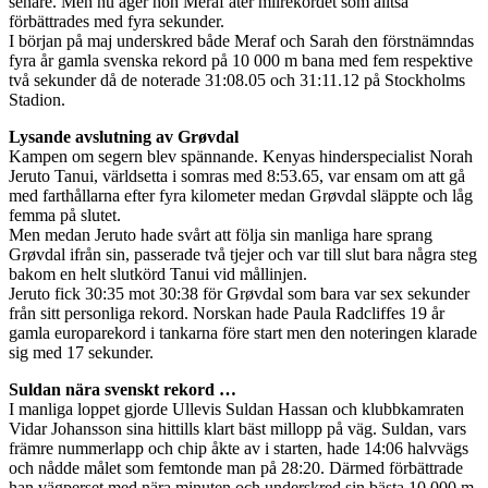
senare. Men nu äger hon Meraf åter milrekordet som alltså
förbättrades med fyra sekunder.
I början på maj underskred både Meraf och Sarah den förstnämndas
fyra år gamla svenska rekord på 10 000 m bana med fem respektive
två sekunder då de noterade 31:08.05 och 31:11.12 på Stockholms
Stadion.
Lysande avslutning av Grøvdal
Kampen om segern blev spännande. Kenyas hinderspecialist Norah
Jeruto Tanui, världsetta i somras med 8:53.65, var ensam om att gå
med farthållarna efter fyra kilometer medan Grøvdal släppte och låg
femma på slutet.
Men medan Jeruto hade svårt att följa sin manliga hare sprang
Grøvdal ifrån sin, passerade två tjejer och var till slut bara några steg
bakom en helt slutkörd Tanui vid mållinjen.
Jeruto fick 30:35 mot 30:38 för Grøvdal som bara var sex sekunder
från sitt personliga rekord. Norskan hade Paula Radcliffes 19 år
gamla europarekord i tankarna före start men den noteringen klarade
sig med 17 sekunder.
Suldan nära svenskt rekord …
I manliga loppet gjorde Ullevis Suldan Hassan och klubbkamraten
Vidar Johansson sina hittills klart bäst millopp på väg. Suldan, vars
främre nummerlapp och chip åkte av i starten, hade 14:06 halvvägs
och nådde målet som femtonde man på 28:20. Därmed förbättrade
han vägperset med nära minuten och underskred sin bästa 10 000 m-