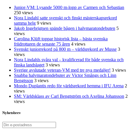
Junior-VM: Lysande 5000 m-lopp av Carmen och Sebastian
250 views
Nora Lindahl satte svenskt och finskt mästerskapsrekord
samma helg
9 views
Jakob Ingebrigtsen spände bågen i halvmaratondebuten
5
views
Carolina Klüft toppar historisk lista – bästa svenska
friidrottaren de senaste 75 åren
4 views
Svenskt juniorrekord på 800 m – världsrekord av Musse
3
views
Nora Lindahls svåra val – kvalificerad för både svenska och
finska landslaget
3 views
Sverige avslutade veteran-VM med tre nya medaljer!
3 views
Snabba halvmaratondebuter av Victor Smångs och Linn
Bengtsson
3 views
Mondo Duplantis redo för världsrekord hemma i IFU Arena
2
views
SM: Världsklass av Carl Bengtström och Axelina Johansson
2
views
Nyhetsbrev