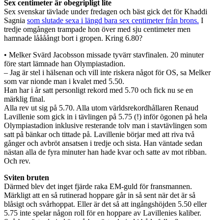
Sex centimeter är obegripligt lite
Sex svenskar tävlade under fredagen och bäst gick det för Khaddi
Sagnia
som slutade sexa i längd bara sex centimeter från brons.
I
tredje omgången trampade hon över med sju centimeter men
hamnade låååångt bort i gropen. Kring 6.80?
• Melker Svärd Jacobsson missade tyvärr stavfinalen. 20 minuter
före start lämnade han Olympiastadion.
– Jag är stel i hälsenan och vill inte riskera något för OS, sa Melker
som var nionde man i kvalet med 5.50.
Han har i år satt personligt rekord med 5.70 och fick nu se en
märklig final.
Alla rev ut sig på 5.70. Alla utom världsrekordhållaren Renaud
Lavillenie som gick in i tävlingen på 5.75 (!) inför ögonen på hela
Olympiastadion inklusive resterande tolv man i stavtävlingen som
satt på bänkar och tittade på. Lavillenie börjar med att riva två
gånger och avbröt ansatsen i tredje och sista. Han väntade sedan
nästan alla de fyra minuter han hade kvar och satte av mot ribban.
Och rev.
Sviten bruten
Därmed blev det inget fjärde raka EM-guld för fransmannen.
Märkligt att en så rutinerad hoppare går in så sent när det är så
blåsigt och svårhoppat. Eller är det så att ingångshöjden 5.50 eller
5.75 inte spelar någon roll för en hoppare av Lavillenies kaliber.