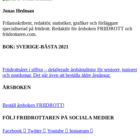
Jonas Hedman
Frilansskribent, redaktör, statistiker, grafiker och förläggare
specialiserad på friidrott. Redaktör för årsboken FRIIDROTT och
friidrottaren.com.
BOK: SVERIGE-BÄSTA 2021
Friidrottsåret i siffror –
detaljerade årsbästalistor för seniorer, juniorer
och ungdomar.
Det går även att beställa äldre årgångar.
ÅRSBOKEN
Beställ årsboken FRIIDROTT!
FÖLJ FRIIDROTTAREN PÅ SOCIALA MEDIER
Facebook
Twitter
Youtube
Instagram