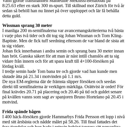
Vann gjorde fransmannen Mahiedine Mekhissi-Benabbad på
8:25.63 efter en stark 300 m-spurt. Till skillnad mot Zürich för två år
sedan så behöll han nu linnet på över upploppet och lär få behålla
detta guld.
Wissman sprang 30 meter
I manliga 200 m-semifinalerna var avancemangskriterierna två bästa
i varje plus två tider och dit tog sig Johan Wissman och Tom Kling-
Baptiste. Men de fick tuff seedning eftersom de var bland de sista att
ta sig vidare.
Johan fick innerbanan i andra semin och sprang bara 30 meter innan
han bröt. Ganska säkert för att man är näst intill chanslös att ta sig
vidare från innern och för att spara kraft till 4×100-försöken på
lördag kväll.
I tredje semin hade Tom bana tre och gjorde vad han kunde men
slutade åtta på 21.34 i motvinden på 1.1 m/s.
De nya EM-reglerna där de främsta slipper försöken och seedas
direkt till semifinalerna är verkligen märkliga. Orättvist är ordet! För
final krävdes 20.71 på placering och 20.46 på tid och guldet senare
på kvällen vanns som sagt av spanjoren Bruno Hortelano på 20.45 i
motvind.
Frida spände bågen
I 400 häck-försöken gjorde Hammarbys Frida Persson ett lopp i nivå
med sitt årsbästa och nådde målet på 58.26. Till final fattades det
fyra tiondelar och hon hade i princip behövt tangera sitt personliga