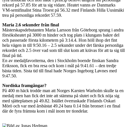
rekord på 57.85 för att ta sig vidare. Heatet vanns av Danmarks
VM-semifinalist Stina Troest på 56.32 med Finlands Hilla Uusimäki
trea på personliga rekordet 57.59.
Maria 2.6 sekunder från final
Mästerskapsdebutanten Maria Larsson från Göteborg sprang i andra
försöksheatet på 3000 m hinder och tog plats i klungans bakre del
och passerade första kilometern på 3:14.4. Hon höll ihop det fint
hela vägen in till 9:50.16 – 2.5 sekunder under det färska personliga
rekordet och 2.5 över vad som till slut kom att krävas för att ta sig till
final på tid.
En av medaljfavoriterna, den i Stockholm boende finskan Sandra
Eriksson, fick en bra resa och kom i mål på 9:41.61 – den tredje
bästa tiden. Sista tid till final hade Norges Ingeborg Løvnes med
9:47.50.
Nordiska framgångar?
På 400 m häck trodde man att Norges Karsten Warholm skulle ta en
medalj men han fick det inte att stämma på slutet och fick nöja sig
med sjätteplatsen på 49.82. Istället överraskade Finlands Oskari
Mörö och var med årsbästat 49.24 bara 0.14 från bronset i en final
där de fyra främsta kom i mål inom tre tiondelar.