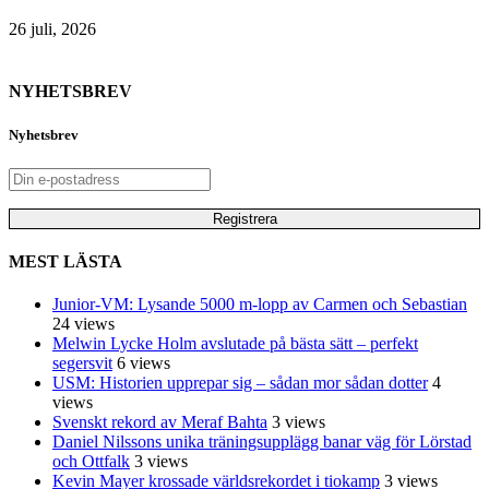
26 juli, 2026
NYHETSBREV
Nyhetsbrev
MEST LÄSTA
Junior-VM: Lysande 5000 m-lopp av Carmen och Sebastian
24 views
Melwin Lycke Holm avslutade på bästa sätt – perfekt
segersvit
6 views
USM: Historien upprepar sig – sådan mor sådan dotter
4
views
Svenskt rekord av Meraf Bahta
3 views
Daniel Nilssons unika träningsupplägg banar väg för Lörstad
och Ottfalk
3 views
Kevin Mayer krossade världsrekordet i tiokamp
3 views