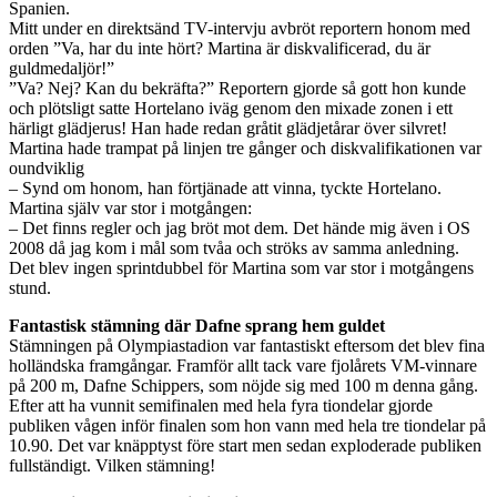
Spanien.
Mitt under en direktsänd TV-intervju avbröt reportern honom med
orden ”Va, har du inte hört? Martina är diskvalificerad, du är
guldmedaljör!”
”Va? Nej? Kan du bekräfta?” Reportern gjorde så gott hon kunde
och plötsligt satte Hortelano iväg genom den mixade zonen i ett
härligt glädjerus! Han hade redan gråtit glädjetårar över silvret!
Martina hade trampat på linjen tre gånger och diskvalifikationen var
oundviklig
– Synd om honom, han förtjänade att vinna, tyckte Hortelano.
Martina själv var stor i motgången:
– Det finns regler och jag bröt mot dem. Det hände mig även i OS
2008 då jag kom i mål som tvåa och ströks av samma anledning.
Det blev ingen sprintdubbel för Martina som var stor i motgångens
stund.
Fantastisk stämning där Dafne sprang hem guldet
Stämningen på Olympiastadion var fantastiskt eftersom det blev fina
holländska framgångar. Framför allt tack vare fjolårets VM-vinnare
på 200 m, Dafne Schippers, som nöjde sig med 100 m denna gång.
Efter att ha vunnit semifinalen med hela fyra tiondelar gjorde
publiken vågen inför finalen som hon vann med hela tre tiondelar på
10.90. Det var knäpptyst före start men sedan exploderade publiken
fullständigt. Vilken stämning!