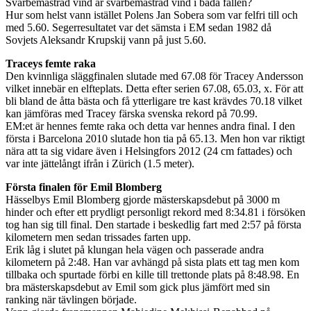
Svårbemästrad vind är svårbemästrad vind i båda fallen?
Hur som helst vann istället Polens Jan Sobera som var felfri till och
med 5.60. Segerresultatet var det sämsta i EM sedan 1982 då
Sovjets Aleksandr Krupskij vann på just 5.60.
Traceys femte raka
Den kvinnliga släggfinalen slutade med 67.08 för Tracey Andersson
vilket innebär en elfteplats. Detta efter serien 67.08, 65.03, x. För att
bli bland de åtta bästa och få ytterligare tre kast krävdes 70.18 vilket
kan jämföras med Tracey färska svenska rekord på 70.99.
EM:et är hennes femte raka och detta var hennes andra final. I den
första i Barcelona 2010 slutade hon tia på 65.13. Men hon var riktigt
nära att ta sig vidare även i Helsingfors 2012 (24 cm fattades) och
var inte jättelångt ifrån i Zürich (1.5 meter).
Första finalen för Emil Blomberg
Hässelbys Emil Blomberg gjorde mästerskapsdebut på 3000 m
hinder och efter ett prydligt personligt rekord med 8:34.81 i försöken
tog han sig till final. Den startade i beskedlig fart med 2:57 på första
kilometern men sedan trissades farten upp.
Erik låg i slutet på klungan hela vägen och passerade andra
kilometern på 2:48. Han var avhängd på sista plats ett tag men kom
tillbaka och spurtade förbi en kille till trettonde plats på 8:48.98. En
bra mästerskapsdebut av Emil som gick plus jämfört med sin
ranking när tävlingen började.