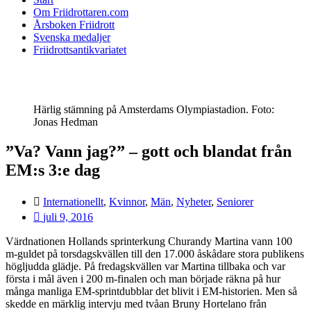
Om Friidrottaren.com
Årsboken Friidrott
Svenska medaljer
Friidrottsantikvariatet
Härlig stämning på Amsterdams Olympiastadion. Foto:
Jonas Hedman
”Va? Vann jag?” – gott och blandat från
EM:s 3:e dag
Internationellt
,
Kvinnor
,
Män
,
Nyheter
,
Seniorer
juli 9, 2016
Värdnationen Hollands sprinterkung Churandy Martina vann 100
m-guldet på torsdagskvällen till den 17.000 åskådare stora publikens
högljudda glädje. På fredagskvällen var Martina tillbaka och var
första i mål även i 200 m-finalen och man började räkna på hur
många manliga EM-sprintdubblar det blivit i EM-historien. Men så
skedde en märklig intervju med tvåan Bruny Hortelano från