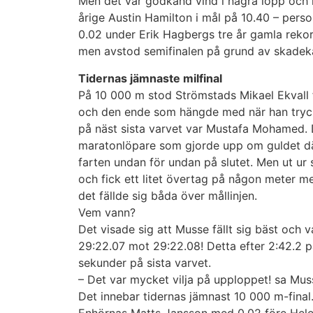
Men det var godkänd vind i några lopp och i
årige Austin Hamilton i mål på 10.40 – pers
0.02 under Erik Hagbergs tre år gamla reko
men avstod semifinalen på grund av skadek
Tidernas jämnaste milfinal
På 10 000 m stod Strömstads Mikael Ekvall
och den ende som hängde med när han tryckt
på näst sista varvet var Mustafa Mohamed. 
maratonlöpare som gjorde upp om guldet d
farten undan för undan på slutet. Men ut ur 
och fick ett litet övertag på någon meter m
det fällde sig båda över mållinjen.
Vem vann?
Det visade sig att Musse fällt sig bäst och 
29:22.07 mot 29:22.08! Detta efter 2:42.2 p
sekunder på sista varvet.
– Det var mycket vilja på upploppet! sa Muss
Det innebar tidernas jämnast 10 000 m-final
Enhörnas Matts Jansson med 0.02 före He