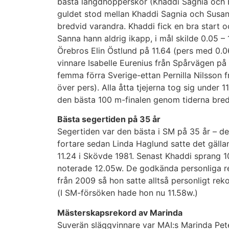
bästa längdhopperskor (Khaddi Sagnia och 
guldet stod mellan Khaddi Sagnia och Susa
bredvid varandra. Khaddi fick en bra start 
Sanna hann aldrig ikapp, i mål skilde 0.05 – 1
Örebros Elin Östlund på 11.64 (pers med 0.0
vinnare Isabelle Eurenius från Spårvägen på
femma förra Sverige-ettan Pernilla Nilsson 
över pers). Alla åtta tjejerna tog sig under 1
den bästa 100 m-finalen genom tiderna bre
Bästa segertiden på 35 år
Segertiden var den bästa i SM på 35 år – det
fortare sedan Linda Haglund satte det gäll
11.24 i Skövde 1981. Senast Khaddi sprang 
noterade 12.05w. De godkända personliga r
från 2009 så hon satte alltså personligt rek
(I SM-försöken hade hon nu 11.58w.)
Mästerskapsrekord av Marinda
Suverän släggvinnare var MAI:s Marinda Pet