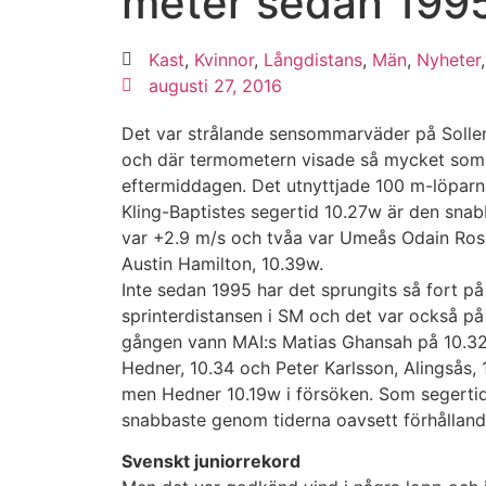
meter sedan 199
Kast
,
Kvinnor
,
Långdistans
,
Män
,
Nyheter
augusti 27, 2016
Det var strålande sensommarväder på Sollen
och där termometern visade så mycket som
eftermiddagen. Det utnyttjade 100 m-löparn
Kling-Baptistes segertid 10.27w är den snab
var +2.9 m/s och tvåa var Umeås Odain Rose
Austin Hamilton, 10.39w.
Inte sedan 1995 har det sprungits så fort p
sprinterdistansen i SM och det var också på
gången vann MAI:s Matias Ghansah på 10.32
Hedner, 10.34 och Peter Karlsson, Alingsås, 1
men Hedner 10.19w i försöken. Som segerti
snabbaste genom tiderna oavsett förhålland
Svenskt juniorrekord