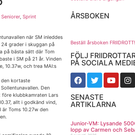
5
ÅRSBOKEN
,
Seniorer
,
Sprint
tunavallen när SM inleddes
Beställ årsboken FRIIDROTT
 24 grader i skuggan på
a på bästa sätt där Tom
FÖLJ FRIIDROTTA
baste i SM på 21 år. Vinden
PÅ SOCIALA MEDI
, 10.37w, och trea MAI:s
å den kortaste
 Sollentunavallen. Den
 före klubbkamraten Lars
SENASTE
0.37, allt i godkänd vind,
ARTIKLARNA
d är Toms 10.27w den
en.
Junior-VM: Lysande 500
lopp av Carmen och Seb