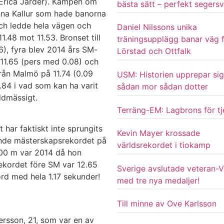
Erica Jarder). Kampen om
bästa sätt – perfekt segersv
nna Kallur som hade banorna
och ledde hela vägen och
Daniel Nilssons unika
1.48 mot 11.53. Bronset till
träningsupplägg banar väg 
6), fyra blev 2014 års SM-
Lörstad och Ottfalk
 11.65 (pers med 0.08) och
från Malmö på 11.74 (0.09
USM: Historien upprepar sig
1.84 i vad som kan ha varit
sådan mor sådan dotter
ddmässigt.
Terräng-EM: Lagbrons för tj
 har faktiskt inte sprungits
Kevin Mayer krossade
ande mästerskapsrekordet på
världsrekordet i tiokamp
100 m var 2014 då hon
ekordet före SM var 12.65
Sverige avslutade veteran-
ord med hela 1.17 sekunder!
med tre nya medaljer!
Till minne av Ove Karlsson
ersson, 21, som var en av