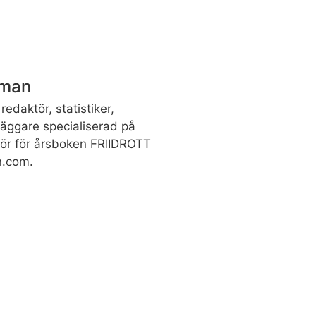
dman
redaktör, statistiker,
rläggare specialiserad på
ktör för årsboken FRIIDROTT
n.com.