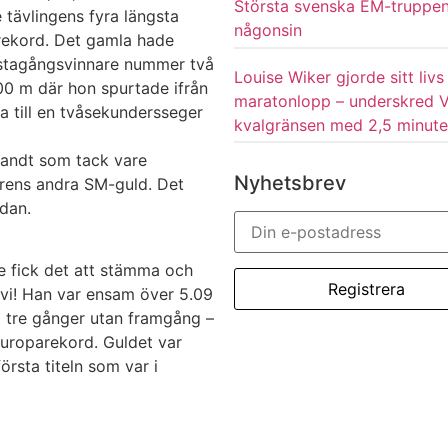
Största svenska EM-truppe
tävlingens fyra längsta
någonsin
rekord. Det gamla hade
rstagångsvinnare nummer två
Louise Wiker gjorde sitt livs
000 m där hon spurtade ifrån
maratonlopp – underskred 
 till en tvåsekundersseger
kvalgränsen med 2,5 minute
randt som tack vare
Nyhetsbrev
iärens andra SM-guld. Det
edan.
te fick det att stämma och
evi! Han var ensam över 5.09
 tre gånger utan framgång –
uroparekord. Guldet var
örsta titeln som var i