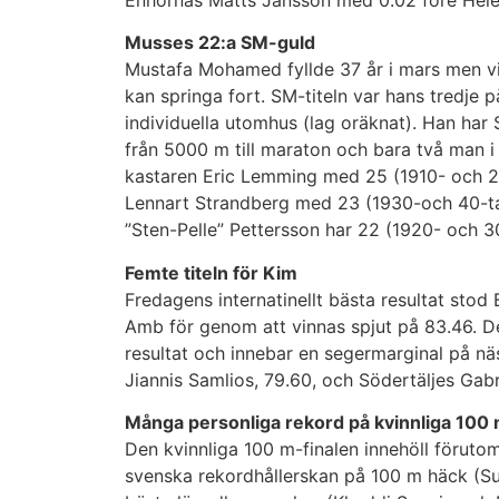
Musses 22:a SM-guld
Mustafa Mohamed fyllde 37 år i mars men vi
kan springa fort. SM-titeln var hans tredje
individuella utomhus (lag oräknat). Han har S
från 5000 m till maraton och bara två man i 
kastaren Eric Lemming med 25 (1910- och 20
Lennart Strandberg med 23 (1930-och 40-ta
”Sten-Pelle” Pettersson har 22 (1920- och 30
Femte titeln för Kim
Fredagens internatinellt bästa resultat stod
Amb för genom att vinnas spjut på 83.46. D
resultat och innebar en segermarginal på nä
Jiannis Samlios, 79.60, och Södertäljes Gabri
Många personliga rekord på kvinnliga 100
Den kvinnliga 100 m-finalen innehöll förutom
svenska rekordhållerskan på 100 m häck (Su