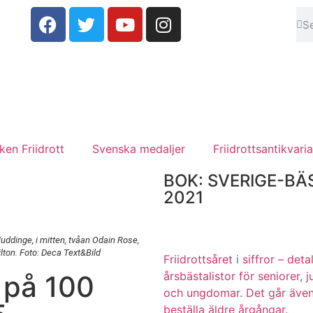
en Friidrott
Svenska medaljer
Friidrottsantikvaria
BOK: SVERIGE-BÄ
2021
uddinge, i mitten, tvåan Odain Rose,
lton. Foto: Deca Text&Bild
Friidrottsåret i siffror –
deta
årsbästalistor för seniorer, j
 på 100
och ungdomar.
Det går även
beställa äldre årgångar.