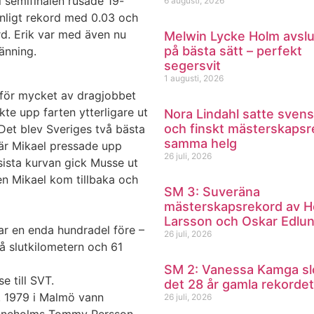
 semifinalen rusade 19-
6 augusti, 2026
onligt rekord med 0.03 och
rd. Erik var med även nu
Melwin Lycke Holm avsl
på bästa sätt – perfekt
änning.
segersvit
1 augusti, 2026
 för mycket av dragjobbet
e upp farten ytterligare ut
Nora Lindahl satte svens
och finskt mästerskapsr
Det blev Sveriges två bästa
samma helg
är Mikael pressade upp
26 juli, 2026
sista kurvan gick Musse ut
en Mikael kom tillbaka och
SM 3: Suveräna
mästerskapsrekord av H
Larsson och Oskar Edlu
var en enda hundradel före –
26 juli, 2026
å slutkilometern och 61
SM 2: Vanessa Kamga sl
e till SVT.
det 28 år gamla rekordet
. 1979 i Malmö vann
26 juli, 2026
leneholms Tommy Persson.