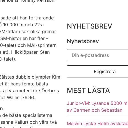
sade att han fortfarande
 på 10 000 m och 22:a
NYHETSBREV
M-titlar i sex olika grenar
SM-historien har fler –
Nyhetsbrev
-talet) och MAI-sprintern
let). Häcklöparen Sten
-talet).
 Bålstas dubble olympier Kim
et är hans femte bästa
MEST LÄSTA
sta fyra meter före Örebros
el Wallin, 76.96.
Junior-VM: Lysande 5000 m
 m
av Carmen och Sebastian
 de bästa specialisterna
sanna Kallur) och våra två
Melwin Lycke Holm avsluta