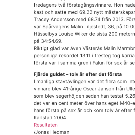
fredagens två förstagångsvinnare. Hon hade 
kast och satte med 69.22 nytt mästerskaps
Tracey Andersson med 68.74 från 2013. Fö
var Spårvägens Malin Liljestedt, 36, på 10 
Hässelbys Louise Wiker de sista 200 meterna
på 34:54.69.
Riktigt glad var även Västerås Malin Marmb
personliga rekordet 13.11 i tresteg tog karr
första var i samma gren i Falun för sex år s
Fjärde guldet – tolv år efter det första
I manliga stavtävlingen var det flera som in
vinnare blev 41-årige Oscar Janson från Ull
som blev segerhöjden sedan han testat 5.26
det var en centimeter över hans eget M40-e
hans första på sex år och kom tolv år efter f
Karlstad 2004.
Resultaten
/Jonas Hedman