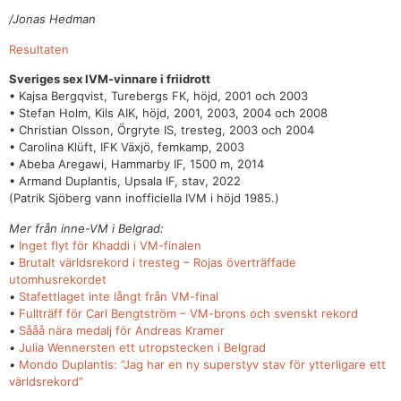
/Jonas Hedman
Resultaten
Sveriges sex IVM-vinnare i friidrott
• Kajsa Bergqvist, Turebergs FK, höjd, 2001 och 2003
• Stefan Holm, Kils AIK, höjd, 2001, 2003, 2004 och 2008
• Christian Olsson, Örgryte IS, tresteg, 2003 och 2004
• Carolina Klüft, IFK Växjö, femkamp, 2003
• Abeba Aregawi, Hammarby IF, 1500 m, 2014
• Armand Duplantis, Upsala IF, stav, 2022
(Patrik Sjöberg vann inofficiella IVM i höjd 1985.)
Mer från inne-VM i Belgrad:
•
Inget flyt för Khaddi i VM-finalen
•
Brutalt världsrekord i tresteg – Rojas överträffade
utomhusrekordet
•
Stafettlaget inte långt från VM-final
•
Fullträff för Carl Bengtström – VM-brons och svenskt rekord
•
S
ååå nära medalj för Andreas Kramer
•
Julia Wennersten ett utropstecken i Belgrad
•
Mondo Duplantis: ”Jag har en ny superstyv stav för ytterligare ett
världsrekord”