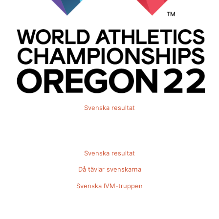
Svenska resultat
Svenska resultat
Då tävlar svenskarna
Svenska IVM-truppen