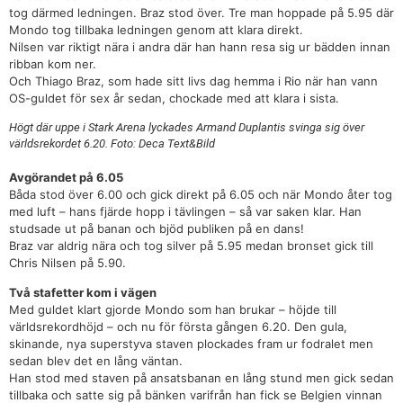
tog därmed ledningen. Braz stod över. Tre man hoppade på 5.95 där
Mondo tog tillbaka ledningen genom att klara direkt.
Nilsen var riktigt nära i andra där han hann resa sig ur bädden innan
ribban kom ner.
Och Thiago Braz, som hade sitt livs dag hemma i Rio när han vann
OS-guldet för sex år sedan, chockade med att klara i sista.
Högt där uppe i Stark Arena lyckades Armand Duplantis svinga sig över
världsrekordet 6.20. Foto: Deca Text&Bild
Avgörandet på 6.05
Båda stod över 6.00 och gick direkt på 6.05 och när Mondo åter tog
med luft – hans fjärde hopp i tävlingen – så var saken klar. Han
studsade ut på banan och bjöd publiken på en dans!
Braz var aldrig nära och tog silver på 5.95 medan bronset gick till
Chris Nilsen på 5.90.
Två stafetter kom i vägen
Med guldet klart gjorde Mondo som han brukar – höjde till
världsrekordhöjd – och nu för första gången 6.20. Den gula,
skinande, nya superstyva staven plockades fram ur fodralet men
sedan blev det en lång väntan.
Han stod med staven på ansatsbanan en lång stund men gick sedan
tillbaka och satte sig på bänken varifrån han fick se Belgien vinnan