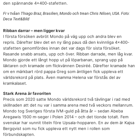
den spännande 4×400-stafetten.
Fr v tvåan Thiago Braz, Brasilien, Mondo och trean Chris Nilsen, USA. Foto:
Deca Text&Bild
Ribban darrar – men ligger kvar
I första försöken avbröt Mondo på väg upp och andra blev en
repris. Därefter blev det en ny lång paus då den kvinnliga 4×400-
stafetten genomfördes innan det var dags för sista försöket.
Rasande snabb ansats, upp och över. Ribban darrade, men låg kvar.
Mondo gjorde ett långt hopp ut på löparbanan, sprang upp på
läktaren och kramade om flickvännen Desiréé. Därefter kramade han
om en märkbart rörd pappa Greg som äntligen fick uppleva ett
världsrekord på plats. Även mamma Helena var förstås del av
kramkalaset.
Stark Arena är favoriten
Precis som 2020 satte Mondo världsrekord två tävlingar i rad med
skillnaden att det nu var i samma arena med två veckors mellanrum.
Mondo tog Sveriges första IVM-guld på åtta år ­– sedan Abeba
Aregawis 1500 m-seger i Polen 2014 – och det tionde totalt. Fem
svenskar har vunnit titeln före Upsala-hopparen. En av dem är Kajsa
Bergqvist som nu fick uppleva ett nytt men i rollen som
förbundskapten.