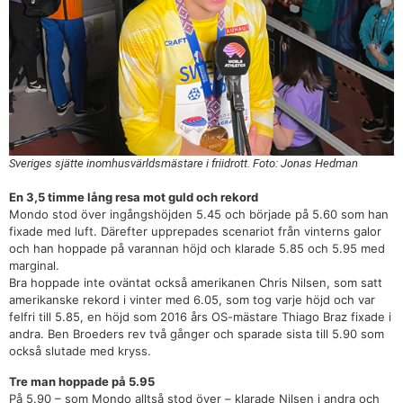
Sveriges sjätte inomhusvärldsmästare i friidrott. Foto: Jonas Hedman
En 3,5 timme lång resa mot guld och rekord
Mondo stod över ingångshöjden 5.45 och började på 5.60 som han
fixade med luft. Därefter upprepades scenariot från vinterns galor
och han hoppade på varannan höjd och klarade 5.85 och 5.95 med
marginal.
Bra hoppade inte oväntat också amerikanen Chris Nilsen, som satt
amerikanske rekord i vinter med 6.05, som tog varje höjd och var
felfri till 5.85, en höjd som 2016 års OS-mästare Thiago Braz fixade i
andra. Ben Broeders rev två gånger och sparade sista till 5.90 som
också slutade med kryss.
Tre man hoppade på 5.95
På 5.90 – som Mondo alltså stod över – klarade Nilsen i andra och