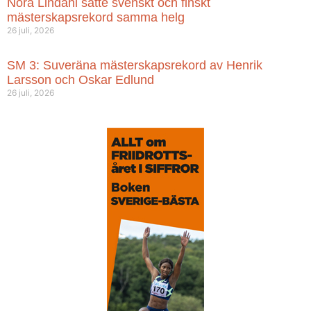
Nora Lindahl satte svenskt och finskt
mästerskapsrekord samma helg
26 juli, 2026
SM 3: Suveräna mästerskapsrekord av Henrik
Larsson och Oskar Edlund
26 juli, 2026