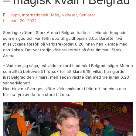
– magisk kväll i Belgrad
Hopp
,
Internationellt
,
Män
,
Nyheter
,
Seniorer
mars 20, 2022
Söndagskvällen i Stark Arena i Belgrad hade allt. Mondo hoppade
som en gud och var felfri upp till guldhöjden 6.05. Därefter två
misslyckade försök på världsrekordet 6.20 innan han klarade med
darr i sista. Det var tredje världsrekordet på åtta timmar i Stark
Arena.
– Vad kan jag säga, två världsrekord i rad här i Belgrad! säger Mondo
som alltså behövde 51 försök för att klara 6.19, vilket han gjorde i
just Belgrad den 7 mars, men sedan räckte det med tre innan 6.20
var verklighet!
Han blev nu Sveriges sjätte världsmästare i friidrott inomhus och
har nu fyra av de fem stora titlarna.