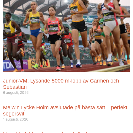
Junior-VM: Lysande 5000 m-lopp av Carmen och
Sebastian
6 augusti, 2026
Melwin Lycke Holm avslutade på bästa sätt – perfekt
segersvit
1 augusti, 2026