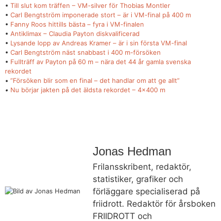
•
Till slut kom träffen – VM-silver för Thobias Montler
•
Carl Bengtström imponerade stort – är i VM-final på 400 m
•
Fanny Roos hittills bästa – fyra i VM-finalen
•
Antiklimax – Claudia Payton diskvalificerad
•
Lysande lopp av Andreas Kramer – är i sin första VM-final
•
Carl Bengtström näst snabbast i 400 m-försöken
•
Fullträff av Payton på 60 m – nära det 44 år gamla svenska
rekordet
•
”Försöken blir som en final – det handlar om att ge allt”
•
Nu börjar jakten på det äldsta rekordet – 4×400 m
Jonas Hedman
Frilansskribent, redaktör,
statistiker, grafiker och
förläggare specialiserad på
friidrott. Redaktör för årsboken
FRIIDROTT och