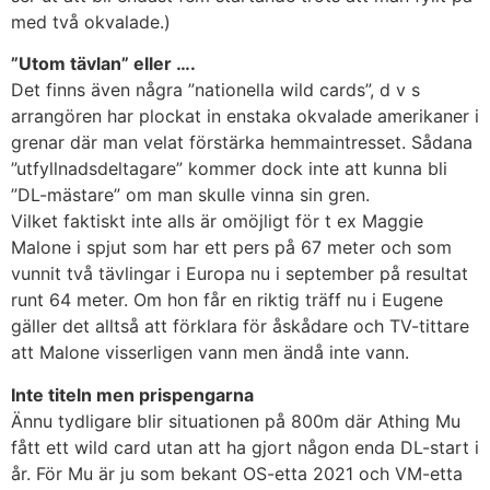
med två okvalade.)
”Utom tävlan” eller ….
Det finns även några ”nationella wild cards”, d v s
arrangören har plockat in enstaka okvalade amerikaner i
grenar där man velat förstärka hemmaintresset. Sådana
”utfyllnadsdeltagare” kommer dock inte att kunna bli
”DL-mästare” om man skulle vinna sin gren.
Vilket faktiskt inte alls är omöjligt för t ex Maggie
Malone i spjut som har ett pers på 67 meter och som
vunnit två tävlingar i Europa nu i september på resultat
runt 64 meter. Om hon får en riktig träff nu i Eugene
gäller det alltså att förklara för åskådare och TV-tittare
att Malone visserligen vann men ändå inte vann.
Inte titeln men prispengarna
Ännu tydligare blir situationen på 800m där Athing Mu
fått ett wild card utan att ha gjort någon enda DL-start i
år. För Mu är ju som bekant OS-etta 2021 och VM-etta