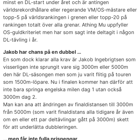
minst en DL-start under året och är antingen
världsrekordhållare eller regerande VM/OS-mästare eller
topp-5 på världsrankingen i grenen eller topp-20 på
rankingen totalt över alla grenar. Athing Mu uppfyller
OS-guldkriteriet men har som sagt inte deltagit i någon
DL-tävling i år.
Jakob har chans på en dubbel …
En som dock klarar alla krav är Jakob Ingebrigtsen som
visserligen inte sprungit vare sig 3000m eller 5000m
den här DL-säsongen men som ju varit flitig på touren
som 1500m-löpare. Nu i finalen kommer han därför att
inte bara springa engelska milen dag 1 utan också
3000m dag 2.
Man kan ana att ändringen av finaldistansen till 3000m
från 5000m (som varit finaldistans alla tidigare år även
om en eller ett par deltävlingar gått på 3000m) skett
för att underlätta dubbleringen.
… men får inte fulla prispengar