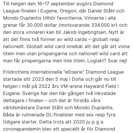
Till helgen den 16–17 september avgörs Diamond
League-finalen i Eugene, Oregon, där Daniel Ståhl och
Mondo Duplantis tillhör favoriterna. Vinnarna i alla
grenar får 30.000 dollar (motsvarande 334.000 kr) och
den stora vinnaren kan bli Jakob Ingebrigtsen. Nytt är
att det finns två former av wild cards – globalt resp
nationellt. Globalt wild card innebär att det går att vinna
titeln men utan prispengarna och nationell wild card att
man får prispengarna men inte titeln. Logiskt? Svar nej!
Friidrottens internationella ”elitserie” Diamond League
startade sitt 2023 den 5 maj i Doha och går nu till
helgen i mål på 2022 års VM-arena Hayward Field i
Eugene. Sverige har den här gången två inkvalade
deltagare i finalen – och det är förstås våra
världsmästare Daniel Ståhl och Mondo Duplantis.
Båda är rutinerade DL-finalister med sex resp fyra
tidigare starter. Detta trots att 2020 ju p g a
coronapandemin blev ett speciellt år för Diamond