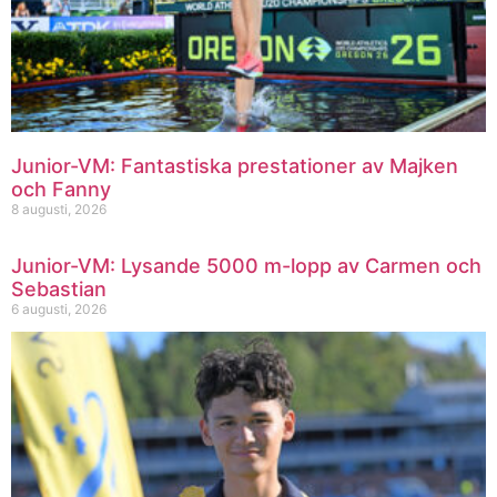
Junior-VM: Fantastiska prestationer av Majken
och Fanny
8 augusti, 2026
Junior-VM: Lysande 5000 m-lopp av Carmen och
Sebastian
6 augusti, 2026