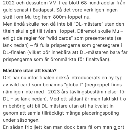
2022 och dessutom VM-trea blott 68 hundradelar från
guld senast i Budapest. Så det vore verkligen ingen
skräll om Mu tog hem 800m-loppet nu.
Men ändå skulle hon då inte bli ”DL-mästare” utan den
titeln skulle gå till tvåan i loppet. Däremot skulle Mu –
enligt de regler för ”wild cards” som presenterats (se
länk nedan) – få fulla prispengarna som grensegrare i
DL-finalen (vilket bör innebära att DL-mästaren bara får
prispengarna som är öronmärkta för finaltvåan).
Mästare utan att kvala?
Det har nu inför finalen också introducerats en ny typ
av wild card som benämns ”globalt” (begreppet finns
nämligen inte med i 2023 års tävlingsbestämmelser för
DL – se länk nedan). Med ett sådant är man faktiskt t o
m behörig att bli DL-mästare utan att ha kvalat in
genom att samla tillräckligt många placeringspoäng
under säsongen.
En sådan fribiljett kan man dock bara få om man gjort