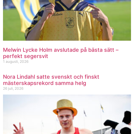
Melwin Lycke Holm avslutade på bästa sätt –
perfekt segersvit
1 augusti, 2026
Nora Lindahl satte svenskt och finskt
mästerskapsrekord samma helg
26 juli, 2026