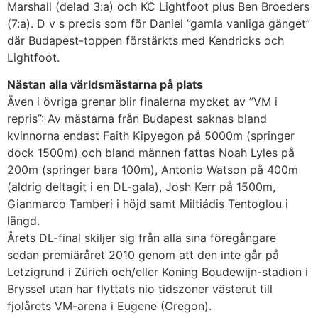
Marshall (delad 3:a) och KC Lightfoot plus Ben Broeders
(7:a). D v s precis som för Daniel ”gamla vanliga gänget”
där Budapest-toppen förstärkts med Kendricks och
Lightfoot.
Nästan alla världsmästarna på plats
Även i övriga grenar blir finalerna mycket av ”VM i
repris”: Av mästarna från Budapest saknas bland
kvinnorna endast Faith Kipyegon på 5000m (springer
dock 1500m) och bland männen fattas Noah Lyles på
200m (springer bara 100m), Antonio Watson på 400m
(aldrig deltagit i en DL-gala), Josh Kerr på 1500m,
Gianmarco Tamberi i höjd samt Miltiádis Tentoglou i
längd.
Årets DL-final skiljer sig från alla sina föregångare
sedan premiäråret 2010 genom att den inte går på
Letzigrund i Zürich och/eller Koning Boudewijn-stadion i
Bryssel utan har flyttats nio tidszoner västerut till
fjolårets VM-arena i Eugene (Oregon).