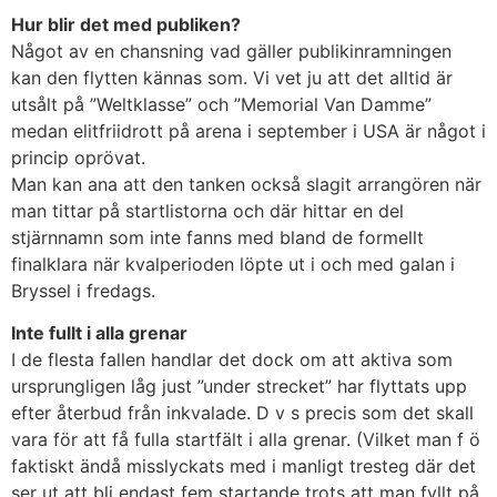
Hur blir det med publiken?
Något av en chansning vad gäller publikinramningen
kan den flytten kännas som. Vi vet ju att det alltid är
utsålt på ”Weltklasse” och ”Memorial Van Damme”
medan elitfriidrott på arena i september i USA är något i
princip oprövat.
Man kan ana att den tanken också slagit arrangören när
man tittar på startlistorna och där hittar en del
stjärnnamn som inte fanns med bland de formellt
finalklara när kvalperioden löpte ut i och med galan i
Bryssel i fredags.
Inte fullt i alla grenar
I de flesta fallen handlar det dock om att aktiva som
ursprungligen låg just ”under strecket” har flyttats upp
efter återbud från inkvalade. D v s precis som det skall
vara för att få fulla startfält i alla grenar. (Vilket man f ö
faktiskt ändå misslyckats med i manligt tresteg där det
ser ut att bli endast fem startande trots att man fyllt på