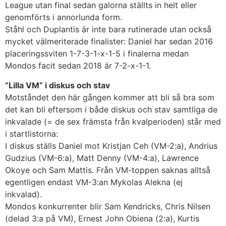
League utan final sedan galorna ställts in helt eller
genomförts i annorlunda form.
Ståhl och Duplantis är inte bara rutinerade utan också
mycket välmeriterade finalister: Daniel har sedan 2016
placeringssviten 1-7-3-1-x-1-5 i finalerna medan
Mondos facit sedan 2018 är 7-2-x-1-1.
”Lilla VM” i diskus och stav
Motståndet den här gången kommer att bli så bra som
det kan bli eftersom i både diskus och stav samtliga de
inkvalade (= de sex främsta från kvalperioden) står med
i startlistorna:
I diskus ställs Daniel mot Kristjan Ceh (VM-2:a), Andrius
Gudzius (VM-6:a), Matt Denny (VM-4:a), Lawrence
Okoye och Sam Mattis. Från VM-toppen saknas alltså
egentligen endast VM-3:an Mykolas Alekna (ej
inkvalad).
Mondos konkurrenter blir Sam Kendricks, Chris Nilsen
(delad 3:a på VM), Ernest John Obiena (2:a), Kurtis