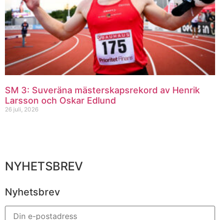
SM 3: Suveräna mästerskapsrekord av Henrik
Larsson och Oskar Edlund
26 juli, 2026
NYHETSBREV
Nyhetsbrev