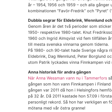
år – 1954, 1956 och 1959 – och alla gånger 
kombinationen ”Favör-Fredrik” och ”Pyret” (
Dubbla segrar för Eldebrink, Wennlund oc
Genom åren är det två perioder som sticke
1950- respektive 1980-talet. Knut Fredrikss
1960 och Ingrid Almqvist vid fem tillfällen
till mesta svenska vinnarna genom tiderna.
På 1980- och 90-talet hade Sverige några rik
Eldebrink, Dag Wennlund, Peter Borglund och
utom Patrik lyckades vinna Finnkampen vid min
Anna historisk för andra gången
När Anna Wessman vann nu i Tammerfors
så
gången som hon vann Finnkampen i Finland o
gången var 2011 då hon i Helsingfors hemför
på 32 år. Då 2011 kastade hon 57.09 i först
personligt rekord. Så hon har verkligen en f
mötena med vår östra granne!