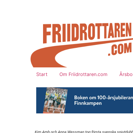
Start
Om Friidrottaren.com
Årsbok
Kim Amb och Anna Wessman tog första svenska spjutdubbe