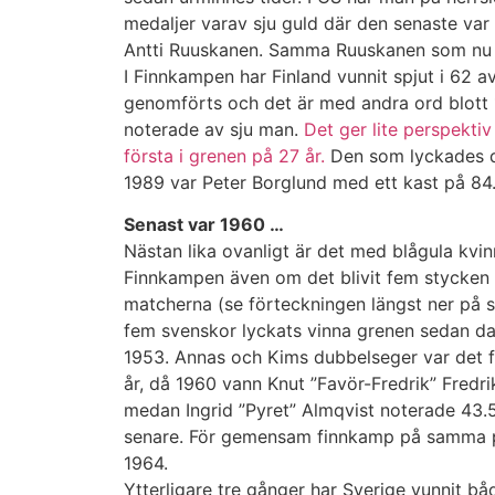
medaljer varav sju guld där den senaste var
Antti Ruuskanen. Samma Ruuskanen som nu
I Finnkampen har Finland vunnit spjut i 62 
genomförts och det är med andra ord blott 1
noterade av sju man.
Det ger lite perspekti
första i grenen på 27 år.
Den som lyckades d
1989 var Peter Borglund med ett kast på 84.
Senast var 1960 …
Nästan lika ovanligt är det med blågula kvinn
Finnkampen även om det blivit fem stycken
matcherna (se förteckningen längst ner på si
fem svenskor lyckats vinna grenen sedan 
1953. Annas och Kims dubbelseger var det f
år, då 1960 vann Knut ”Favör-Fredrik” Fredri
medan Ingrid ”Pyret” Almqvist noterade 43.
senare. För gemensam finnkamp på samma pl
1964.
Ytterligare tre gånger har Sverige vunnit b