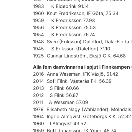
1983 K Eldebrink 91.14
1960 Knut Fredriksson, IF Göta, 75.34
1959 K Fredriksson 77.93
1956 K Fredriksson 75.53
1954 K Fredriksson 76.74
1948 Sven (Eriksson) Daleflod, Dala-Floda I
1945 S Eriksson (Daleflod) 71.10
1925 Gunnar Lindström, Eksjö GIK, 64.68
Alla fem damvinnarna i spjut i Finnkampen 
2016 Anna Wessman, IFK Växjö, 61.42
2014 Sofi Flink, Västerås FK, 56.39
2013 S Flink 60.66
2012 S Flink 56.87
2011 A Wessman 57.09
1979 Elisabeth Nagy (Wahlander), Mölndals 
1964 Ingrid Almqvist, Göteborgs KIK, 52.32
1960 I Almqvist 43.52
1959 Britt Johansson, IK Ymer, 45.74