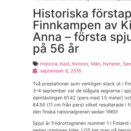
Historiska förstap
Finnkampen av K
Anna – första sp
på 56 år
Historia
,
Kast
,
Kvinnor
,
Män
,
Nyheter
,
Sen
september 6, 2016
Två prestationer som verkligen stack ut i 
3–4 september var de blågula segrarna i s
damtävlingen 61.42 (pers med 1.5 meter) oc
84.50 (11 cm från pers) vilket resulterade i 
den finska nationalgrenen sedan 1960!
Spjut är friidrottsgrenen nummer 1 i Finland 
sedan urminnes tider. I OS har man på herrsi