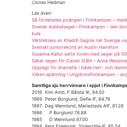
/Jonas Hedman
Läs även:
Så fördelades poängen i Finnkampen – mede
Svensk dubbelseger i Finnkampen – den blott
kula
Världsklass av Khaddi Sagnia när Sverige 
Svenskt juniorrekord av Austin Hamilton
Susanna Kallur satte tonen med seger på 1
Säker seger för Daniel Ståhl – Anna Wessma
Upplagt för dramatik i både herr- och dam
Vilken spänning i Ungdomsfinnkampen – avg
Samtliga sju herrvinnare i spjut i Finnkamp
2016 Kim Amb, F Bålsta IK, 84.50
1989 Peter Borglund, Gefle IF, 84.76
1987 Dag Wennlund, Mariestads AIF, 81.28
1986 P Borglund 78.88
1985 D Wennlund 87.00
1984 Kent Eldebrink, Södertälje IF, 85.54