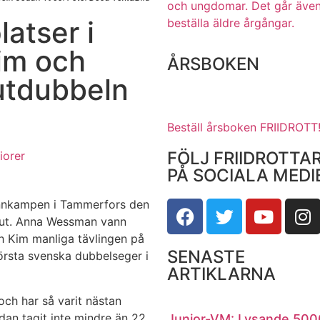
och ungdomar.
Det går även
latser i
beställa äldre årgångar.
im och
ÅRSBOKEN
jutdubbeln
Beställ årsboken FRIIDROTT
FÖLJ FRIIDROTTA
iorer
PÅ SOCIALA MEDI
Finnkampen i Tammerfors den
pjut. Anna Wessman vann
h Kim manliga tävlingen på
SENASTE
första svenska dubbelseger i
ARTIKLARNA
och har så varit nästan
dan tagit inte mindre än 22
Junior-VM: Lysande 500