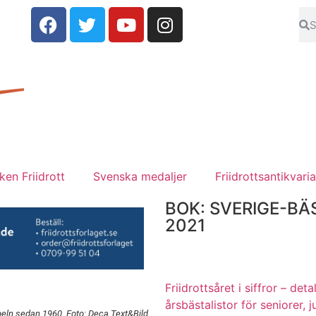
en Friidrott
Svenska medaljer
Friidrottsantikvaria
BOK: SVERIGE-BÄ
2021
Friidrottsåret i siffror –
deta
årsbästalistor för seniorer, j
ln sedan 1960. Foto: Deca Text&Bild