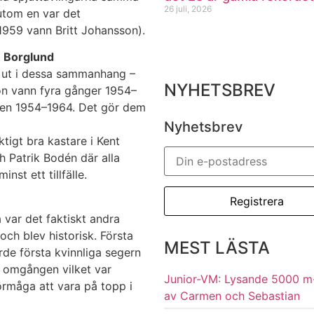
26 juli, 2026
utom en var det
1959 vann Britt Johansson).
h Borglund
r ut i dessa sammanhang –
NYHETSBREV
on vann fyra gånger 1954–
 åren 1954–1964. Det gör dem
Nyhetsbrev
tigt bra kastare i Kent
 Patrik Bodén där alla
st ett tillfälle.
 var det faktiskt andra
ch blev historisk. Första
MEST LÄSTA
de första kvinnliga segern
a omgången vilket var
Junior-VM: Lysande 5000 m
örmåga att vara på topp i
av Carmen och Sebastian