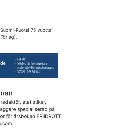
 Suomi-Ruotsi 75 vuotta”
Förlag).
dman
redaktör, statistiker,
rläggare specialiserad på
ktör för årsboken FRIIDROTT
n.com.