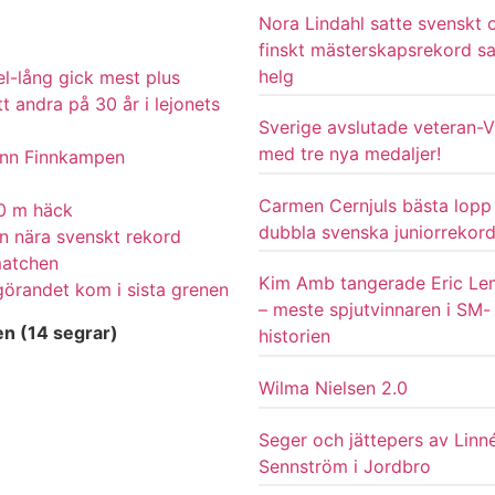
Nora Lindahl satte svenskt 
finskt mästerskapsrekord 
helg
l-lång gick mest plus
 andra på 30 år i lejonets
Sverige avslutade veteran-
med tre nya medaljer!
vann Finnkampen
Carmen Cernjuls bästa lopp
00 m häck
dubbla svenska juniorrekor
n nära svenskt rekord
matchen
Kim Amb tangerade Eric L
örandet kom i sista grenen
– meste spjutvinnaren i SM-
en (14 segrar)
historien
Wilma Nielsen 2.0
Seger och jättepers av Linn
Sennström i Jordbro