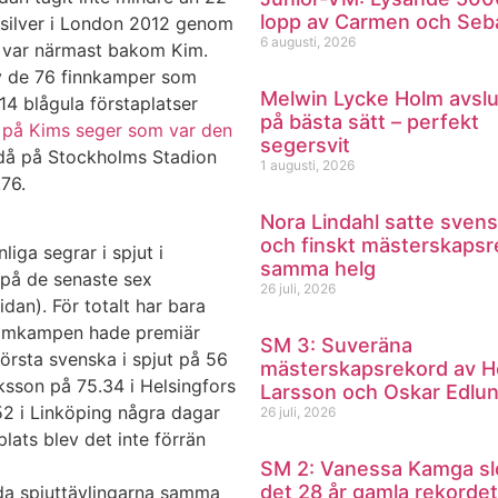
lopp av Carmen och Seb
 silver i London 2012 genom
6 augusti, 2026
 var närmast bakom Kim.
av de 76 finnkamper som
Melwin Lycke Holm avsl
4 blågula förstaplatser
på bästa sätt – perfekt
v på Kims seger som var den
segersvit
å på Stockholms Stadion
1 augusti, 2026
76.
Nora Lindahl satte svens
och finskt mästerskapsr
liga segrar i spjut i
samma helg
 på de senaste sex
26 juli, 2026
dan). För totalt har bara
damkampen hade premiär
SM 3: Suveräna
örsta svenska i spjut på 56
mästerskapsrekord av H
ksson på 75.34 i Helsingfors
Larsson och Oskar Edlu
52 i Linköping några dagar
26 juli, 2026
ats blev det inte förrän
SM 2: Vanessa Kamga sl
det 28 år gamla rekordet
åda spjuttävlingarna samma