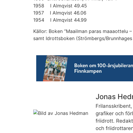
1958 I Almqvist 49.45
1957 I Almqvist 46.06
1954 I Almqvist 44.99
Källor: Boken ”Maailman paras maaaottelu –
samt Idrottsboken (Strömbergs/Brunnhages 
Jonas He
Frilansskribent, 
grafiker och fö
friidrott. Reda
och friidrottare