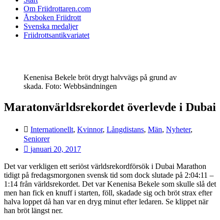
Om Friidrottaren.com
Årsboken Friidrott
Svenska medaljer
Friidrottsantikvariatet
Kenenisa Bekele bröt drygt halvvägs på grund av
skada. Foto: Webbsändningen
Maratonvärldsrekordet överlevde i Dubai
Internationellt
,
Kvinnor
,
Långdistans
,
Män
,
Nyheter
,
Seniorer
januari 20, 2017
Det var verkligen ett seriöst världsrekordförsök i Dubai Marathon
tidigt på fredagsmorgonen svensk tid som dock slutade på 2:04:11 –
1:14 från världsrekordet. Det var Kenenisa Bekele som skulle slå det
men han fick en knuff i starten, föll, skadade sig och bröt strax efter
halva loppet då han var en dryg minut efter ledaren. Se klippet när
han bröt längst ner.