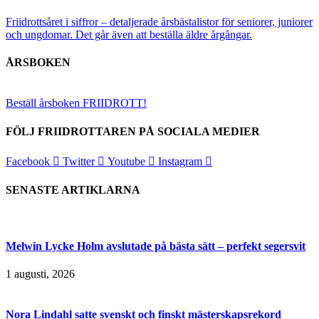
Friidrottsåret i siffror –
detaljerade årsbästalistor för seniorer, juniorer
och ungdomar.
Det går även att beställa äldre årgångar.
ÅRSBOKEN
Beställ årsboken FRIIDROTT!
FÖLJ FRIIDROTTAREN PÅ SOCIALA MEDIER
Facebook
Twitter
Youtube
Instagram
SENASTE ARTIKLARNA
Melwin Lycke Holm avslutade på bästa sätt – perfekt segersvit
1 augusti, 2026
Nora Lindahl satte svenskt och finskt mästerskapsrekord