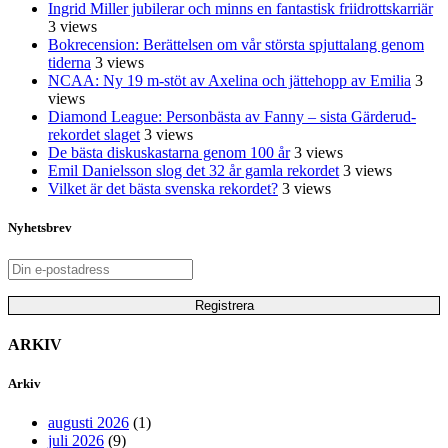
Ingrid Miller jubilerar och minns en fantastisk friidrottskarriär
3 views
Bokrecension: Berättelsen om vår största spjuttalang genom
tiderna
3 views
NCAA: Ny 19 m-stöt av Axelina och jättehopp av Emilia
3
views
Diamond League: Personbästa av Fanny – sista Gärderud-
rekordet slaget
3 views
De bästa diskuskastarna genom 100 år
3 views
Emil Danielsson slog det 32 år gamla rekordet
3 views
Vilket är det bästa svenska rekordet?
3 views
Nyhetsbrev
ARKIV
Arkiv
augusti 2026
(1)
juli 2026
(9)