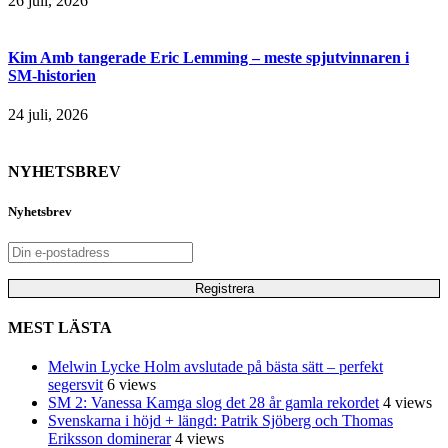
26 juli, 2026
Kim Amb tangerade Eric Lemming – meste spjutvinnaren i
SM-historien
24 juli, 2026
NYHETSBREV
Nyhetsbrev
MEST LÄSTA
Melwin Lycke Holm avslutade på bästa sätt – perfekt
segersvit
6 views
SM 2: Vanessa Kamga slog det 28 år gamla rekordet
4 views
Svenskarna i höjd + längd: Patrik Sjöberg och Thomas
Eriksson dominerar
4 views