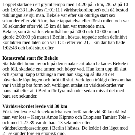
Loppet startade i ett grymt tempo med 14:20 på 5 km, 28:52 på 10
och 1:01:33 halvvägs (1:01:11 i världsrekordloppet) och då bestod
tätklungan av sju man. Bekele var efter sin oturliga start sex
sekunder efter vid 5 km, hade tappat elva efter första milen och var
36 sekunder efter vid 15 km då han var trettonde man.
Bekele, som är världsrekordhållare på 5000 och 10 000 m och
gjorde 2:03:03 på maran i Berlin i höstas, tappade sedan definitivt
kontakten med täten och var 1:15 efter vid 21,1 km där han hade
1:02:48 och bröt strax efter.
Katastrofal start för Bekele
Startskottet brann av och på den smala startrakan hakades Bekele i
och föll, skadade ena armen och höger vad. Han kom upp till slut
och sprang ikapp tätklungan men han slog sig så illa att det
påverkade löpningen och bröt till slut. Verkligen tråkigt eftersom han
var i väldigt bra form och verkligen uttalat att världsrekordet var
hans mål efter att i Berlin för fyra månader sedan missat det med
bara sex sekunder.
Världsrekordet levde vid 30 km
För täten levde världsrekordchansen fortfarande vid 30 km då två
man var loss – Kenyas Amos Kipruto och Etiopiens Tamirat Tola –
och med 1:27:39 var de bara 13 sekunder efter
världsrekordpasseringen i Berlin i höstas. De ledde i det läget med
21 sekunder före en etiopisk duo.