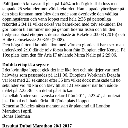
Påföljande 5 km-avsnitt gick på 14:54 och då gick Tola loss men
tappade 25 sekunder mot världsrekordet. Han tappade ytterligare på
den sista femman men blev den ende som överlevde den vådliga
öppningsfarten och vann loppet med hela 2:36 på personliga
rekordet 2:04:11 vilket också var banrekord med tolv sekunder. De
gör honom till nummer nio på genom-tiderna-listan och till den
tredje snabbast etiopiern, de snabbaste är Bekele 2:03:03 (2016) och
Haile Gebrselassie 2:03:59 (2008).
Den höga farten i kombination med värmen gjorde att bara sex man
underskred 2:10 där de tolv första kom från Etiopien eller Kenya. På
19:e plats kom den för Ärla IF tävlande Mirza Nalic på 2:29:06.
Dubbla etiopiska segrar
I det kvinnliga loppet gick det inte lika fort och nio tjejer var med
halvvägs som passerades på 1:11:06. Etiopiens Worknesh Degefa
var loss med 23 sekunder efter 35 km vilket dock minskade till tio
sekunder vid 40 km och blev till slut 21 sekunder när hon nådde
målet på 2:22:36 i sin debut på sträckan.
Isabellah Andersson svenska rekord från 2011, 2:23:41, är noterat i
just Dubai och hade räckt till fjärde plats i loppet.
Kenenisa Bekeles nästa maratonstart är planerad till London
Marathon i april.
/Jonas Hedman
Resultat Dubai Marathon 20/1 2017