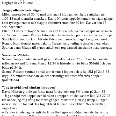
Högbys David Nilsson.
Tsegay offensiv hela vägen
Milen passerades på 30:40 med tolv man i klungan och halva sträckan på
1:06:18 med identiskt manskap. David Nilsson tappade kontakten några gånger
i det ryckiga tempot och släppte definitivt strax före 30 km. Där var han 15
sekunder efter.
Efter 37 kilometer höjde Samuel Tsegay farten och två man släppte av vilka en
var Samuel Russom. På sista kilometern trissades tempot mer och mer och in på
Stockholms Stadion kom Fikadu Teferi med James Kiplagat i rygg och med
Ronald Korir tiotalet meter bakom. Tsegay var ytterligare tiotalet meter efter.
Spurten vann Fikadu till synes enkelt och tog därmed sin sjunde maratonseger.
Suveräna SM-tider
Samuel Tsegay hade inte koll på att SM-rekordet var 2:12:33 när han nådde
målet en sekund för sent. Men 2:12:34 är historiens näst bästa SM-tid och den
bästa på 34 år.
Samuel Russom spurtade i mål som femma i loppet och tvåa i SM på 2:13:38 –
drygt 2,5 minuter snabbare än det personliga rekordet från silverloppet i
fjolårets SM.
”Jag är nöjd med känslan i kroppen”
David Nilsson gjorde sin första mara för året och tog SM-brons på 2:14:33.
– Jag är nöjd med loppet och känslan i kroppen, att det kändes lätt. Vid 27-28
km kände jag mig dålig för första gången, strax före gick jag ikapp klungan
men körde lite för hårt. Jag tog faktiskt fel på 31 respektive 26 km-skylten,
säger David.
– Kanske kunde jag ha tagit det ännu lite lugnare i början men det hade nog