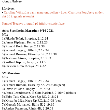
/Jonas Hedman
Läs även:
•
Carolina Wikström vann maratonduellen – även Charlotta Fougberg undert
det 20 år gamla rekordet
Samuel Tsegays biografi på friidrottsstatistik.se
Asics Stockholm Marathon 9/10 2021
Män
1) Fikadu Teferi, Etiopien, 2:12:24
2) James Kiplagat, Kenya, 2:12:26
3) Ronald Korir, Kenya, 2:12:30
4) Samuel Tsegay, Hälle IF, 2:12:34
5) Samuel Russom, Hässelby SK, 2:13:38
6) Teshome Girma, Etiopien, 2:13:53
7) Wilfred Kiptoo, Kenya, 2:13:55
8) Jackson Limo, Kenya, 2:14:32
SM Maraton
Män
1) Samuel Tsegay, Hälle IF, 2:12:34
2) Samuel Russom, Hässelby SK, 2:13:38 (pers)
3) David Nilsson, Högby IF, 2:14:33
4) Jonas Leandersson, IF Göta Karlstad, 2:16:40 (debut)
5) Ebba Tulu Chala, Keep Up RC, 2:18:24
6) Kristofer Låås, Keep Up RC, 2:19:08 (pers)
7) Mustafa Mohamed, Hälle IF, 2:19:19
8) Anders Fransson, Rånäs 4H, 2:26:08