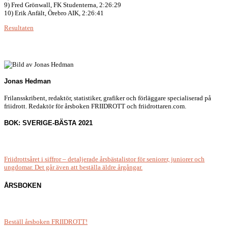
9) Fred Grönwall, FK Studenterna, 2:26:29
10) Erik Anfält, Örebro AIK, 2:26:41
Resultaten
Jonas Hedman
Frilansskribent, redaktör, statistiker, grafiker och förläggare specialiserad på
friidrott. Redaktör för årsboken FRIIDROTT och friidrottaren.com.
BOK: SVERIGE-BÄSTA 2021
Friidrottsåret i siffror –
detaljerade årsbästalistor för seniorer, juniorer och
ungdomar.
Det går även att beställa äldre årgångar.
ÅRSBOKEN
Beställ årsboken FRIIDROTT!