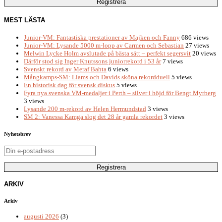
MEST LÄSTA
Junior-VM: Fantastiska prestationer av Majken och Fanny
686 views
Junior-VM: Lysande 5000 m-lopp av Carmen och Sebastian
27 views
Melwin Lycke Holm avslutade på bästa sätt – perfekt segersvit
20 views
Därför stod sig Inger Knutssons juniorrekord i 53 år
7 views
Svenskt rekord av Meraf Bahta
6 views
Mångkamps-SM: Liams och Davids sköna rekordduell
5 views
En historisk dag för svensk diskus
5 views
Fyra nya svenska VM-medaljer i Perth – silver i höjd för Bengt Myrberg
3 views
Lysande 200 m-rekord av Helen Hermundstad
3 views
SM 2: Vanessa Kamga slog det 28 år gamla rekordet
3 views
Nyhetsbrev
ARKIV
Arkiv
augusti 2026
(3)