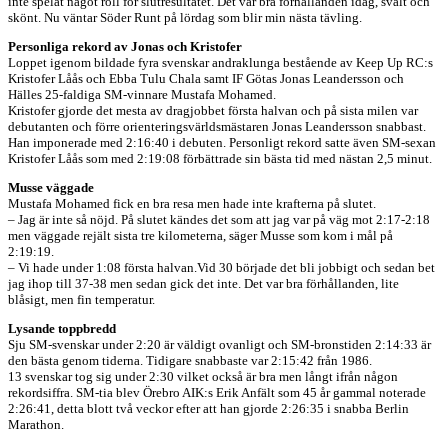
inte spelat något roll för slutresultatet. Det var bra förhållanden idag, svalt och
skönt. Nu väntar Söder Runt på lördag som blir min nästa tävling.
Personliga rekord av Jonas och Kristofer
Loppet igenom bildade fyra svenskar andraklunga bestående av Keep Up RC:s
Kristofer Låås och Ebba Tulu Chala samt IF Götas Jonas Leandersson och
Hälles 25-faldiga SM-vinnare Mustafa Mohamed.
Kristofer gjorde det mesta av dragjobbet första halvan och på sista milen var
debutanten och förre orienteringsvärldsmästaren Jonas Leandersson snabbast.
Han imponerade med 2:16:40 i debuten. Personligt rekord satte även SM-sexan
Kristofer Låås som med 2:19:08 förbättrade sin bästa tid med nästan 2,5 minut.
Musse väggade
Mustafa Mohamed fick en bra resa men hade inte krafterna på slutet.
– Jag är inte så nöjd. På slutet kändes det som att jag var på väg mot 2:17-2:18
men väggade rejält sista tre kilometerna, säger Musse som kom i mål på
2:19:19.
– Vi hade under 1:08 första halvan.Vid 30 började det bli jobbigt och sedan bet
jag ihop till 37-38 men sedan gick det inte. Det var bra förhållanden, lite
blåsigt, men fin temperatur.
Lysande toppbredd
Sju SM-svenskar under 2:20 är väldigt ovanligt och SM-bronstiden 2:14:33 är
den bästa genom tiderna. Tidigare snabbaste var 2:15:42 från 1986.
13 svenskar tog sig under 2:30 vilket också är bra men långt ifrån någon
rekordsiffra. SM-tia blev Örebro AIK:s Erik Anfält som 45 år gammal noterade
2:26:41, detta blott två veckor efter att han gjorde 2:26:35 i snabba Berlin
Marathon.