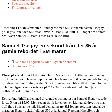
Svenska medaljer
Friidrottsantikvariatet
Täten vid 14,5 km strax efter Humlegårde med SM-vinnaren Samuel Tsegay i
polkagrislinnet och SM-trean David Nilsson (13) i rött. Till höger om honom
SM-tvåan Samuel Russom. Foto: Deca Text&Bild
Samuel Tsegay en sekund från det 35 år
gamla rekordet i SM-maran
Kvinnor
,
Långdistans
,
Män
,
Nyheter
,
Seniorer
oktober 9, 2021
Direkt på startskottet i Asics Stockholm Marathon tog Hälles Samuel Tsegay,
33, kommandot och satte upp bra fart. Han fanns med i tätklungan hela loppet,
gjorde en tempohöjning på den 37:e kilometern och blev till slut fyra i loppet
och överlägsen svensk mästare på 2:12:34. En enda sekund från Kjell-Erik
Ståhls SM-rekord från 1986.
Det var bra förhållanden med elva grader och mulet när Samuel Tsegay rusade
första 5 km på 15:05. Men sedan sjönk farten och en klunga på drygt tio man
höll ihop i nästan tre mil. Bland dem fanns tre SM-löpare, förutom regerande
mästaren Tsegay också fjolårets SM-tvåa Samuel Russom, Hässelby, och