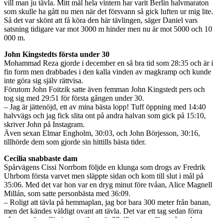
vill man ju tävla. Mitt mål hela vintern har varit Berlin halvmaraton
som skulle ha gått nu men när det försvann så gick luften ur mig lite.
Så det var skönt att få köra den här tävlingen, säger Daniel vars
satsning tidigare var mot 3000 m hinder men nu är mot 5000 och 10
000 m.
John Kingstedts första under 30
Mohammad Reza gjorde i december en så bra tid som 28:35 och är i
fin form men drabbades i den kalla vinden av magkramp och kunde
inte göra sig själv rättvisa.
Förutom John Foitzik satte även femman John Kingstedt pers och
tog sig med 29:51 för första gången under 30.
– Jag är jättenöjd, ett av mina bästa lopp! Tuff öppning med 14:40
halvvägs och jag fick slita ont på andra halvan som gick på 15:10,
skriver John på Instagram.
Även sexan Elmar Engholm, 30:03, och John Börjesson, 30:16,
tillhörde dem som gjorde sin hittills bästa tider.
Cecilia snabbaste dam
Spårvägens Cissi Norrbom följde en klunga som drogs av Fredrik
Uhrbom första varvet men släppte sidan och kom till slut i mål på
35:06. Med det var hon var en dryg minut före tvåan, Alice Magnell
Millán, som satte personbästa med 36:09.
– Roligt att tävla på hemmaplan, jag bor bara 300 meter från banan,
men det kändes väldigt ovant att tävla. Det var ett tag sedan förra