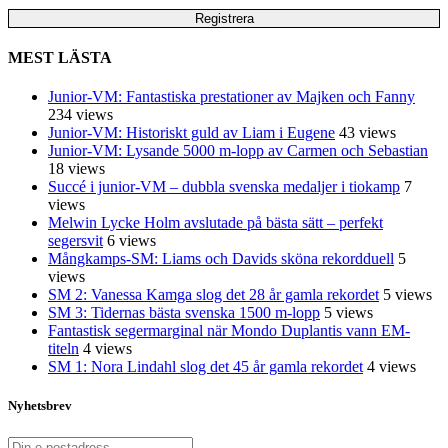
MEST LÄSTA
Junior-VM: Fantastiska prestationer av Majken och Fanny
234 views
Junior-VM: Historiskt guld av Liam i Eugene
43 views
Junior-VM: Lysande 5000 m-lopp av Carmen och Sebastian
18 views
Succé i junior-VM – dubbla svenska medaljer i tiokamp
7
views
Melwin Lycke Holm avslutade på bästa sätt – perfekt
segersvit
6 views
Mångkamps-SM: Liams och Davids sköna rekordduell
5
views
SM 2: Vanessa Kamga slog det 28 år gamla rekordet
5 views
SM 3: Tidernas bästa svenska 1500 m-lopp
5 views
Fantastisk segermarginal när Mondo Duplantis vann EM-
titeln
4 views
SM 1: Nora Lindahl slog det 45 år gamla rekordet
4 views
Nyhetsbrev