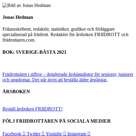
Jonas Hedman
Frilansskribent, redaktör, statistiker, grafiker och förläggare
specialiserad på friidrott. Redaktör för årsboken FRIIDROTT och
friidrottaren.com.
BOK: SVERIGE-BÄSTA 2021
Friidrottsåret i siffror –
detaljerade årsbästalistor för seniorer, juniorer
och ungdomar.
Det går även att beställa äldre årgångar.
ÅRSBOKEN
Beställ årsboken FRIIDROTT!
FÖLJ FRIIDROTTAREN PÅ SOCIALA MEDIER
Facebook
Twitter
Youtube
Instagram