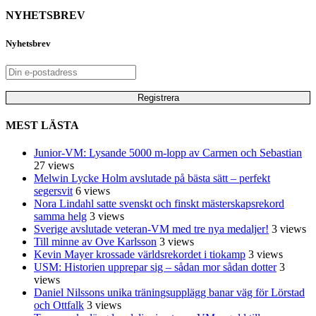
NYHETSBREV
Nyhetsbrev
MEST LÄSTA
Junior-VM: Lysande 5000 m-lopp av Carmen och Sebastian
27 views
Melwin Lycke Holm avslutade på bästa sätt – perfekt
segersvit
6 views
Nora Lindahl satte svenskt och finskt mästerskapsrekord
samma helg
3 views
Sverige avslutade veteran-VM med tre nya medaljer!
3 views
Till minne av Ove Karlsson
3 views
Kevin Mayer krossade världsrekordet i tiokamp
3 views
USM: Historien upprepar sig – sådan mor sådan dotter
3
views
Daniel Nilssons unika träningsupplägg banar väg för Lörstad
och Ottfalk
3 views