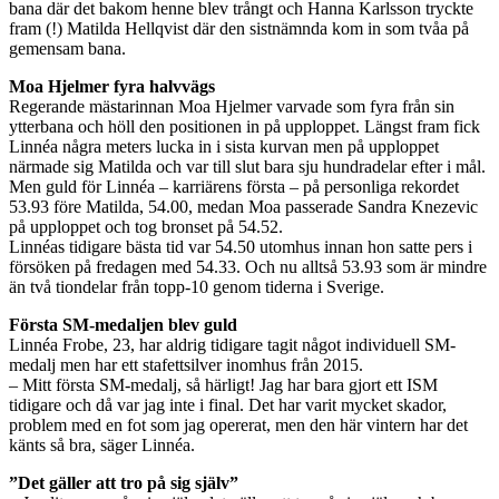
bana där det bakom henne blev trångt och Hanna Karlsson tryckte
fram (!) Matilda Hellqvist där den sistnämnda kom in som tvåa på
gemensam bana.
Moa Hjelmer fyra halvvägs
Regerande mästarinnan Moa Hjelmer varvade som fyra från sin
ytterbana och höll den positionen in på upploppet. Längst fram fick
Linnéa några meters lucka in i sista kurvan men på upploppet
närmade sig Matilda och var till slut bara sju hundradelar efter i mål.
Men guld för Linnéa – karriärens första – på personliga rekordet
53.93 före Matilda, 54.00, medan Moa passerade Sandra Knezevic
på upploppet och tog bronset på 54.52.
Linnéas tidigare bästa tid var 54.50 utomhus innan hon satte pers i
försöken på fredagen med 54.33. Och nu alltså 53.93 som är mindre
än två tiondelar från topp-10 genom tiderna i Sverige.
Första SM-medaljen blev guld
Linnéa Frobe, 23, har aldrig tidigare tagit något individuell SM-
medalj men har ett stafettsilver inomhus från 2015.
– Mitt första SM-medalj, så härligt! Jag har bara gjort ett ISM
tidigare och då var jag inte i final. Det har varit mycket skador,
problem med en fot som jag opererat, men den här vintern har det
känts så bra, säger Linnéa.
”Det gäller att tro på sig själv”