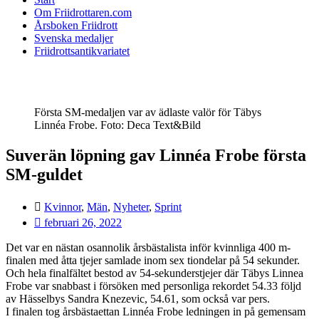
Om Friidrottaren.com
Årsboken Friidrott
Svenska medaljer
Friidrottsantikvariatet
Första SM-medaljen var av ädlaste valör för Täbys
Linnéa Frobe. Foto: Deca Text&Bild
Suverän löpning gav Linnéa Frobe första
SM-guldet
Kvinnor
,
Män
,
Nyheter
,
Sprint
februari 26, 2022
Det var en nästan osannolik årsbästalista inför kvinnliga 400 m-
finalen med åtta tjejer samlade inom sex tiondelar på 54 sekunder.
Och hela finalfältet bestod av 54-sekunderstjejer där Täbys Linnea
Frobe var snabbast i försöken med personliga rekordet 54.33 följd
av Hässelbys Sandra Knezevic, 54.61, som också var pers.
I finalen tog årsbästaettan Linnéa Frobe ledningen in på gemensam