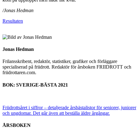
/Jonas Hedman
Resultaten
Jonas Hedman
Frilansskribent, redaktör, statistiker, grafiker och förläggare
specialiserad på friidrott. Redaktör för årsboken FRIIDROTT och
friidrottaren.com.
BOK: SVERIGE-BÄSTA 2021
Friidrottsåret i siffror –
detaljerade årsbästalistor för seniorer, juniorer
och ungdomar.
Det går även att beställa äldre årgångar.
ÅRSBOKEN