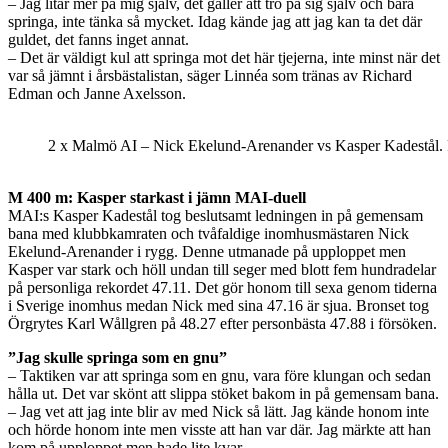
– Jag litar mer på mig själv, det gäller att tro på sig själv och bara
springa, inte tänka så mycket. Idag kände jag att jag kan ta det där
guldet, det fanns inget annat.
– Det är väldigt kul att springa mot det här tjejerna, inte minst när det
var så jämnt i årsbästalistan, säger Linnéa som tränas av Richard
Edman och Janne Axelsson.
2 x Malmö AI – Nick Ekelund-Arenander vs Kasper Kadestål.
M 400 m: Kasper starkast i jämn MAI-duell
MAI:s Kasper Kadestål tog beslutsamt ledningen in på gemensam
bana med klubbkamraten och tvåfaldige inomhusmästaren Nick
Ekelund-Arenander i rygg. Denne utmanade på upploppet men
Kasper var stark och höll undan till seger med blott fem hundradelar
på personliga rekordet 47.11. Det gör honom till sexa genom tiderna
i Sverige inomhus medan Nick med sina 47.16 är sjua. Bronset tog
Örgrytes Karl Wållgren på 48.27 efter personbästa 47.88 i försöken.
”Jag skulle springa som en gnu”
– Taktiken var att springa som en gnu, vara före klungan och sedan
hålla ut. Det var skönt att slippa stöket bakom in på gemensam bana.
– Jag vet att jag inte blir av med Nick så lätt. Jag kände honom inte
och hörde honom inte men visste att han var där. Jag märkte att han
kom på upploppet men hade lite kvar.