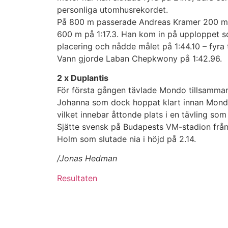
personliga utomhusrekordet.
På 800 m passerade Andreas Kramer 200 m 
600 m på 1:17.3. Han kom in på upploppet 
placering och nådde målet på 1:44.10 – fyra 
Vann gjorde Laban Chepkwony på 1:42.96.
2 x Duplantis
För första gången tävlade Mondo tillsammans
Johanna som dock hoppat klart innan Mondo
vilket innebar åttonde plats i en tävling som
Sjätte svensk på Budapests VM-stadion frå
Holm som slutade nia i höjd på 2.14.
/Jonas Hedman
Resultaten