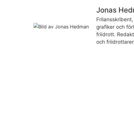
Jonas He
Frilansskribent, 
grafiker och fö
friidrott. Reda
och friidrottare