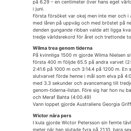
på 6.29 – en centimeter över hans eget vär
i juni.
Första försöket var okej men inte mer och i
med låren på uppväg och med bröstet på nerv
denden gungande ribban valde att ligga kv
tredje världsrekord för året och trettonde to
Wilma trea genom tiderna
På kvinnliga 1500 m gjorde Wilma Nielsen sit
första 400 m följde 65.5 på andra varvet (2
2:41.6 på 1000 m och 3:14.4 på 1200 m. En 
slutvarvet förde henne i mål som elva på 4:
med 3.3 sekunder och avancemang till tredj
genom-tiderna-listan. Före sig har hon nu 
och Meraf Bahta (4:00.49)
Vann loppet gjorde Australiens Georgia Griff
Wictor nära pers
I kula gjorde Wictor Petersson sin femte täv
meter när han slutade fyra på 21.10, bara se