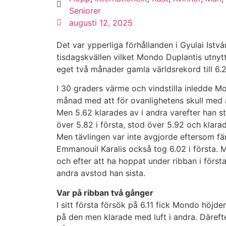
Seniorer
augusti 12, 2025
Det var ypperliga förhållanden i Gyulai Istv
tisdagskvällen vilket Mondo Duplantis utnyttja
eget två månader gamla världsrekord till 6.2
I 30 graders värme och vindstilla inledde Mo
månad med att för ovanlighetens skull med a
Men 5.62 klarades av i andra varefter han s
över 5.82 i första, stod över 5.92 och klarad
Men tävlingen var inte avgjorde eftersom f
Emmanouil Karalis också tog 6.02 i första. 
och efter att ha hoppat under ribban i första
andra avstod han sista.
Var på ribban två gånger
I sitt första försök på 6.11 fick Mondo höjden
på den men klarade med luft i andra. Däref