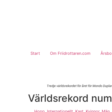
Start
Om Friidrottaren.com
Årsbok
Tredje världsrekordet för året för Mondo Dupla
Världsrekord nu
Hopp
,
Internationellt
,
Kast
,
Kvinnor
,
Män
,