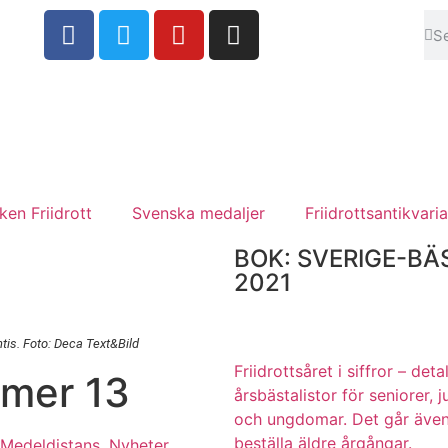
en Friidrott
Svenska medaljer
Friidrottsantikvaria
BOK: SVERIGE-BÄ
2021
ntis. Foto: Deca Text&Bild
Friidrottsåret i siffror –
deta
mmer 13
årsbästalistor för seniorer, j
och ungdomar.
Det går även
beställa äldre årgångar.
Medeldistans
,
Nyheter
,