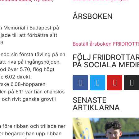
ÅRSBOKEN
án Memorial i Budapest på
de till att förbättra sitt
9.
Beställ årsboken FRIIDROTT
ndo sin första tävling på en
FÖLJ FRIIDROTTA
tt riva på ingångshöjden.
PÅ SOCIALA MEDI
tod över 5.70, flög högt
e 6.02 direkt.
ärske 6.08-hopparen
Men på 6.11 var han chanslös
SENASTE
 och rivit ganska grovt i
ARTIKLARNA
 före ribban och trillade ner
ter begärde han upp ribban