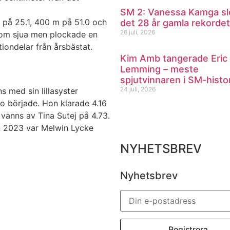
SM 2: Vanessa Kamga sl
på 25.1, 400 m på 51.0 och
det 28 år gamla rekordet
26 juli, 2026
som sjua men plockade en
tiondelar från årsbästat.
Kim Amb tangerade Eric
Lemming – meste
spjutvinnaren i SM-histo
24 juli, 2026
 med sin lillasyster
 började. Hon klarade 4.16
 vanns av Tina Sutej på 4.73.
n 2023 var Melwin Lycke
NYHETSBREV
Nyhetsbrev