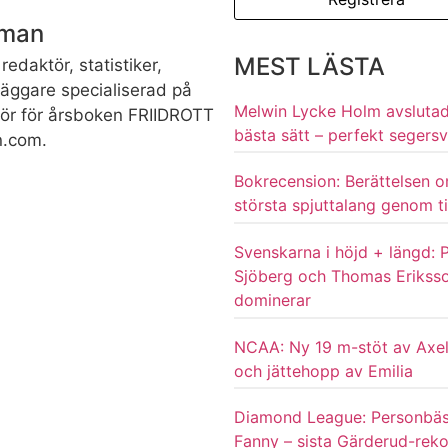
dman
MEST LÄSTA
redaktör, statistiker,
rläggare specialiserad på
Melwin Lycke Holm avsluta
ktör för årsboken FRIIDROTT
bästa sätt – perfekt segersv
n.com.
Bokrecension: Berättelsen 
största spjuttalang genom t
Svenskarna i höjd + längd: P
Sjöberg och Thomas Erikss
dominerar
NCAA: Ny 19 m-stöt av Axel
och jättehopp av Emilia
Diamond League: Personbäs
Fanny – sista Gärderud-rek