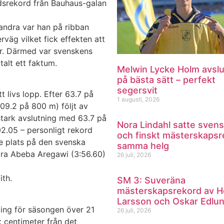
ldsrekord från Bauhaus-galan
 andra var han på ribban
äg vilket fick effekten att
ar. Därmed var svenskens
talt ett faktum.
Melwin Lycke Holm avsl
på bästa sätt – perfekt
segersvit
t livs lopp. Efter 63.7 på
1 augusti, 2026
:09.2 på 800 m) följt av
stark avslutning med 63.7 på
Nora Lindahl satte svens
02.05 – personligt rekord
och finskt mästerskapsr
e plats på den svenska
samma helg
bara Abeba Aregawi (3:56.60)
26 juli, 2026
ith.
SM 3: Suveräna
mästerskapsrekord av H
Larsson och Oskar Edlu
ling för säsongen över 21
26 juli, 2026
x centimeter från det