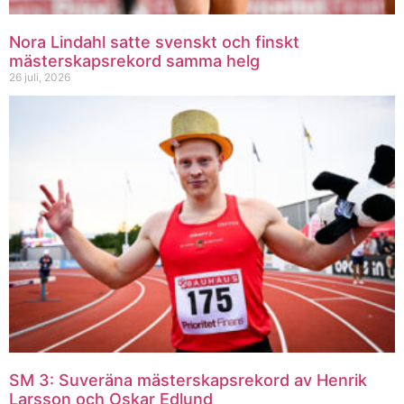
Nora Lindahl satte svenskt och finskt
mästerskapsrekord samma helg
26 juli, 2026
SM 3: Suveräna mästerskapsrekord av Henrik
Larsson och Oskar Edlund