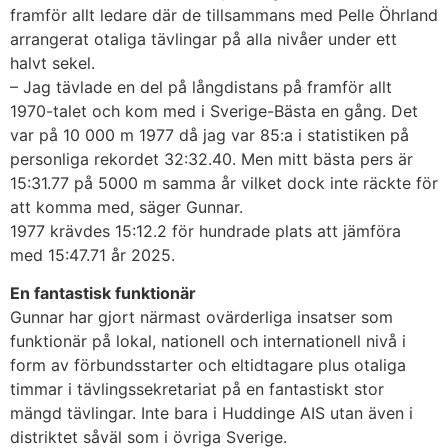
framför allt ledare där de tillsammans med Pelle Öhrland
arrangerat otaliga tävlingar på alla nivåer under ett
halvt sekel.
– Jag tävlade en del på långdistans på framför allt
1970-talet och kom med i Sverige-Bästa en gång. Det
var på 10 000 m 1977 då jag var 85:a i statistiken på
personliga rekordet 32:32.40. Men mitt bästa pers är
15:31.77 på 5000 m samma år vilket dock inte räckte för
att komma med, säger Gunnar.
1977 krävdes 15:12.2 för hundrade plats att jämföra
med 15:47.71 år 2025.
En fantastisk funktionär
Gunnar har gjort närmast ovärderliga insatser som
funktionär på lokal, nationell och internationell nivå i
form av förbundsstarter och eltidtagare plus otaliga
timmar i tävlingssekretariat på en fantastiskt stor
mängd tävlingar. Inte bara i Huddinge AIS utan även i
distriktet såväl som i övriga Sverige.