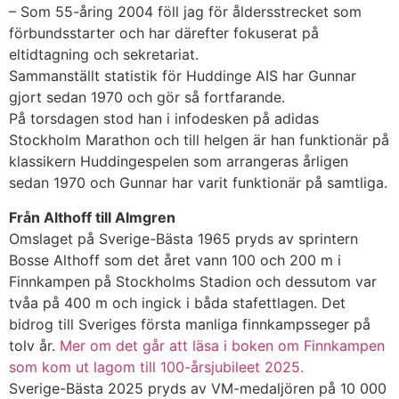
– Som 55-åring 2004 föll jag för åldersstrecket som
förbundsstarter och har därefter fokuserat på
eltidtagning och sekretariat.
Sammanställt statistik för Huddinge AIS har Gunnar
gjort sedan 1970 och gör så fortfarande.
På torsdagen stod han i infodesken på adidas
Stockholm Marathon och till helgen är han funktionär på
klassikern Huddingespelen som arrangeras årligen
sedan 1970 och Gunnar har varit funktionär på samtliga.
Från Althoff till Almgren
Omslaget på Sverige-Bästa 1965 pryds av sprintern
Bosse Althoff som det året vann 100 och 200 m i
Finnkampen på Stockholms Stadion och dessutom var
tvåa på 400 m och ingick i båda stafettlagen. Det
bidrog till Sveriges första manliga finnkampsseger på
tolv år.
Mer om det går att läsa i boken om Finnkampen
som kom ut lagom till 100-årsjubileet 2025.
Sverige-Bästa 2025 pryds av VM-medaljören på 10 000