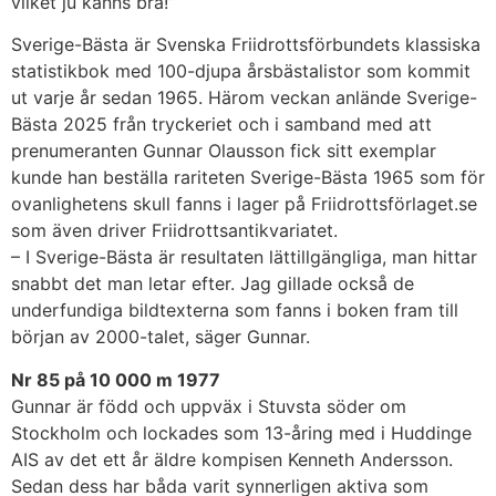
vilket ju känns bra!”
Sverige-Bästa är Svenska Friidrottsförbundets klassiska
statistikbok med 100-djupa årsbästalistor som kommit
ut varje år sedan 1965. Härom veckan anlände Sverige-
Bästa 2025 från tryckeriet och i samband med att
prenumeranten Gunnar Olausson fick sitt exemplar
kunde han beställa rariteten Sverige-Bästa 1965 som för
ovanlighetens skull fanns i lager på Friidrottsförlaget.se
som även driver Friidrottsantikvariatet.
– I Sverige-Bästa är resultaten lättillgängliga, man hittar
snabbt det man letar efter. Jag gillade också de
underfundiga bildtexterna som fanns i boken fram till
början av 2000-talet, säger Gunnar.
Nr 85 på 10 000 m 1977
Gunnar är född och uppväx i Stuvsta söder om
Stockholm och lockades som 13-åring med i Huddinge
AIS av det ett år äldre kompisen Kenneth Andersson.
Sedan dess har båda varit synnerligen aktiva som