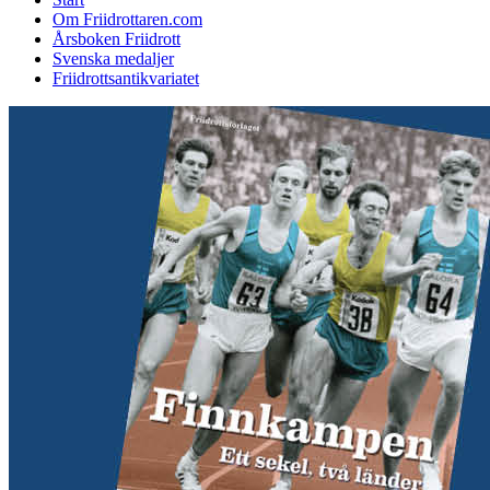
Om Friidrottaren.com
Årsboken Friidrott
Svenska medaljer
Friidrottsantikvariatet