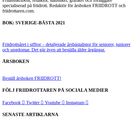
Frilansskribent, redaktör, statistiker, grafiker och förläggare
specialiserad på friidrott. Redaktör för årsboken FRIIDROTT och
friidrottaren.com.
BOK: SVERIGE-BÄSTA 2021
Friidrottsåret i siffror –
detaljerade årsbästalistor för seniorer, juniorer
och ungdomar.
Det går även att beställa äldre årgångar.
ÅRSBOKEN
Beställ årsboken FRIIDROTT!
FÖLJ FRIIDROTTAREN PÅ SOCIALA MEDIER
Facebook
Twitter
Youtube
Instagram
SENASTE ARTIKLARNA