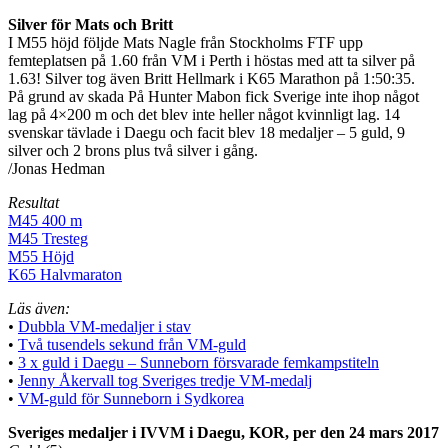
Silver för Mats och Britt
I M55 höjd följde Mats Nagle från Stockholms FTF upp
femteplatsen på 1.60 från VM i Perth i höstas med att ta silver på
1.63! Silver tog även Britt Hellmark i K65 Marathon på 1:50:35.
På grund av skada På Hunter Mabon fick Sverige inte ihop något
lag på 4×200 m och det blev inte heller något kvinnligt lag. 14
svenskar tävlade i Daegu och facit blev 18 medaljer – 5 guld, 9
silver och 2 brons plus två silver i gång.
/Jonas Hedman
Resultat
M45 400 m
M45 Tresteg
M55 Höjd
K65 Halvmaraton
Läs även:
•
Dubbla VM-medaljer i stav
•
Två tusendels sekund från VM-guld
•
3 x guld i Daegu – Sunneborn försvarade femkampstiteln
•
Jenny Åkervall tog Sveriges tredje VM-medalj
•
VM-guld för Sunneborn i Sydkorea
Sveriges medaljer i IVVM i Daegu, KOR, per den 24 mars 2017