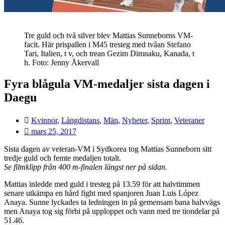
Tre guld och två silver blev Mattias Sunneborns VM-
facit. Här prispallen i M45 tresteg med tvåan Stefano
Tari, Italien, t v, och trean Gezim Dimnaku, Kanada, t
h. Foto: Jenny Åkervall
Fyra blågula VM-medaljer sista dagen i
Daegu
Kvinnor
,
Långdistans
,
Män
,
Nyheter
,
Sprint
,
Veteraner
mars 25, 2017
Sista dagen av veteran-VM i Sydkorea tog Mattias Sunneborn sitt
tredje guld och femte medaljen totalt.
Se filmklipp från 400 m-finalen längst ner på sidan.
Mattias inledde med guld i tresteg på 13.59 för att halvtimmen
senare utkämpa en hård fight med spanjoren Juan Luis López
Anaya. Sunne lyckades ta ledningen in på gemensam bana halvvägs
men Anaya tog sig förbi på upploppet och vann med tre tiondelar på
51.46.