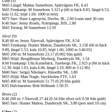
Guld (5)
M45 Längd: Mattias Sunneborn, Spårvägens FK, 6.43
M45 Femkamp: M Sunneborn 3.323 p (60 m häck 8.83, längd 6.53,
kula 11.62, höjd 1.69; 1000 m bröt)
M75 Stav: Hans Lagerqvist, Duvbo, IK, 2.60 (vann med 30 cm)
K40 Stav: Jenny Rosén, Nyköpings, BIS, 2.80
M45 Tresteg: M Sunneborn 13.59
Silver (9)
K40 60 m: Jenny Åkervall, Spårvägens FK, 8.54
M45 Femkamp: Hunter Mabon, Danderyds SK, 3.150 (60 m häck
9.89, längd 5.53, kula 10.85, höjd 1.60, 1000 m 3:40.03)
M45 200 m: M Sunneborn 23.17 (0.002 från guld)
M65 Höjd: BengtBruno Myrberg, Danderyds SK, 1.54
K60 Femkamp: Ulla Karnebäck, Turebergs FK, 2.925 p (60 m häck
12.39, höjd 1.03, kula 6.66, längd 3.19, 800 m 3:12.90)
M40 Stav: Sergej Nikolajev, Hässelby SK, 3.80
M55 Höjd: Mats Nagle, Stockholms FTF, 1.63
M45 400 m: M Sunneborn 51.75 (0.29 från guld)
K65 Halvmaraton: Britt Hellmark 1:50:35
Brons (2)
K40 200 m: J Åkervall 27.44 (0.34 från silver och 0.58 från guld)
M45 Stav: Hunter Mabon, Danderyds SK, 3.80 (pers med 10 cm)
Gång
(2)