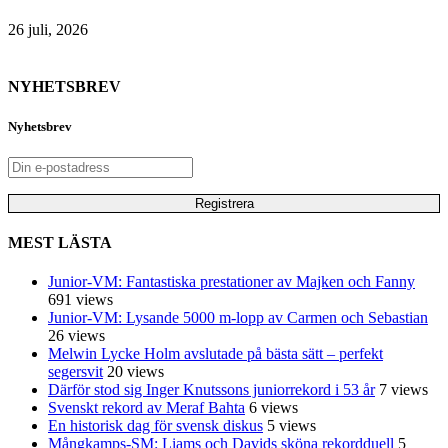
26 juli, 2026
NYHETSBREV
Nyhetsbrev
MEST LÄSTA
Junior-VM: Fantastiska prestationer av Majken och Fanny
691 views
Junior-VM: Lysande 5000 m-lopp av Carmen och Sebastian
26 views
Melwin Lycke Holm avslutade på bästa sätt – perfekt
segersvit
20 views
Därför stod sig Inger Knutssons juniorrekord i 53 år
7 views
Svenskt rekord av Meraf Bahta
6 views
En historisk dag för svensk diskus
5 views
Mångkamps-SM: Liams och Davids sköna rekordduell
5