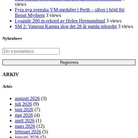
views
Fyra nya svenska VM-medaljer i Perth – silver i höjd för
Bengt Myrberg
3 views
Lysande 200 m-rekord av Helen Hermundstad
3 views
SM 2: Vanessa Kamga slog det 28 år gamla rekordet
3 views
Nyhetsbrev
ARKIV
Arkiv
augusti 2026
(3)
juli 2026
(9)
juni 2026
(7)
maj 2026
(4)
april 2026
(1)
mars 2026
(12)
februari 2026
(5)
januari 2026
(5)