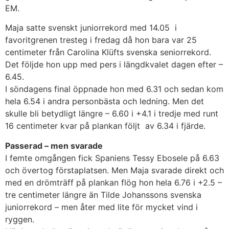
EM.
Maja satte svenskt juniorrekord med 14.05 i
favoritgrenen tresteg i fredag då hon bara var 25
centimeter från Carolina Klüfts svenska seniorrekord.
Det följde hon upp med pers i längdkvalet dagen efter –
6.45.
I söndagens final öppnade hon med 6.31 och sedan kom
hela 6.54 i andra personbästa och ledning. Men det
skulle bli betydligt längre – 6.60 i +4.1 i tredje med runt
16 centimeter kvar på plankan följt av 6.34 i fjärde.
Passerad – men svarade
I femte omgången fick Spaniens Tessy Ebosele på 6.63
och övertog förstaplatsen. Men Maja svarade direkt och
med en drömträff på plankan flög hon hela 6.76 i +2.5 –
tre centimeter längre än Tilde Johanssons svenska
juniorrekord – men åter med lite för mycket vind i
ryggen.