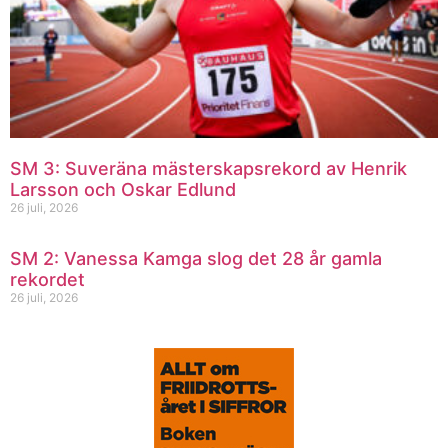
SM 3: Suveräna mästerskapsrekord av Henrik
Larsson och Oskar Edlund
26 juli, 2026
SM 2: Vanessa Kamga slog det 28 år gamla
rekordet
26 juli, 2026