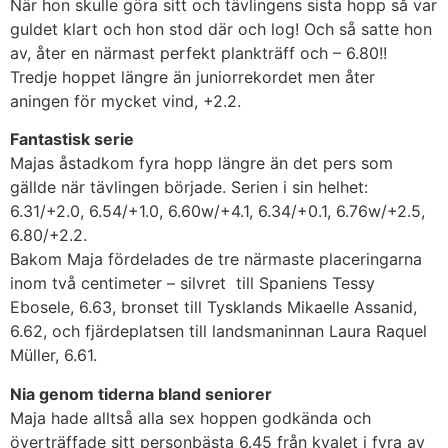
När hon skulle göra sitt och tävlingens sista hopp så var
guldet klart och hon stod där och log! Och så satte hon
av, åter en närmast perfekt plankträff och – 6.80!!
Tredje hoppet längre än juniorrekordet men åter
aningen för mycket vind, +2.2.
Fantastisk serie
Majas åstadkom fyra hopp längre än det pers som
gällde när tävlingen började. Serien i sin helhet:
6.31/+2.0, 6.54/+1.0, 6.60w/+4.1, 6.34/+0.1, 6.76w/+2.5,
6.80/+2.2.
Bakom Maja fördelades de tre närmaste placeringarna
inom två centimeter – silvret till Spaniens Tessy
Ebosele, 6.63, bronset till Tysklands Mikaelle Assanid,
6.62, och fjärdeplatsen till landsmaninnan Laura Raquel
Müller, 6.61.
Nia genom tiderna bland seniorer
Maja hade alltså alla sex hoppen godkända och
överträffade sitt personbästa 6.45 från kvalet i fyra av