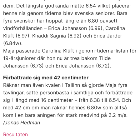
dem. Det längsta godkända mätte 6.54 vilket placerar
henne nia genom tiderna blev svenska seniorer. Bara
fyra svenskor har hoppat längre än 6.80 oavsett
vindförhållanden – Erica Johansson (6.99), Carolina
Klüft (6.97), Khaddi Sagnia (6.92) och Erica Jarder
(6.84w).
Maja passerade Carolina Klüft i genom-tiderna-listan för
19-årsjuniorer där hon nu är trea bakom Tilde
Johansson (6.73) och Erica Johansson (6.72).
Förbättrade sig med 42 centimeter
Räknar man även kvalen i Tallinn så gjorde Maja fyra
tävlingar, satte personbästa i samtliga och förbättrade
sig i längd med 16 centimeter – från 6.38 till 6.54. Och
med 42 cm om man räknar hennes 6.80w som alltså
kom i en bara aningen för stark medvind på 2.2 m/s.
/Jonas Hedman
Resultaten