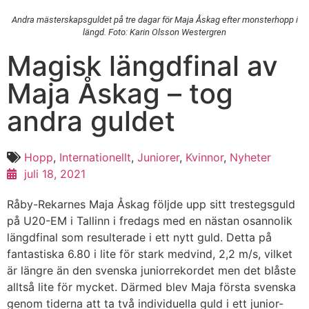
Andra mästerskapsguldet på tre dagar för Maja Åskag efter monsterhopp i
längd. Foto: Karin Olsson Westergren
Magisk längdfinal av
Maja Åskag – tog
andra guldet
Hopp
,
Internationellt
,
Juniorer
,
Kvinnor
,
Nyheter
juli 18, 2021
Råby-Rekarnes Maja Åskag följde upp sitt trestegsguld
på U20-EM i Tallinn i fredags med en nästan osannolik
längdfinal som resulterade i ett nytt guld. Detta på
fantastiska 6.80 i lite för stark medvind, 2,2 m/s, vilket
är längre än den svenska juniorrekordet men det blåste
alltså lite för mycket. Därmed blev Maja första svenska
genom tiderna att ta två individuella guld i ett junior-