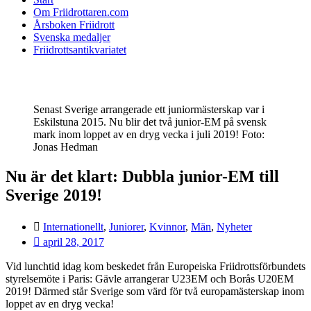
Om Friidrottaren.com
Årsboken Friidrott
Svenska medaljer
Friidrottsantikvariatet
Senast Sverige arrangerade ett juniormästerskap var i
Eskilstuna 2015. Nu blir det två junior-EM på svensk
mark inom loppet av en dryg vecka i juli 2019! Foto:
Jonas Hedman
Nu är det klart: Dubbla junior-EM till
Sverige 2019!
Internationellt
,
Juniorer
,
Kvinnor
,
Män
,
Nyheter
april 28, 2017
Vid lunchtid idag kom beskedet från Europeiska Friidrottsförbundets
styrelsemöte i Paris: Gävle arrangerar U23EM och Borås U20EM
2019! Därmed står Sverige som värd för två europamästerskap inom
loppet av en dryg vecka!