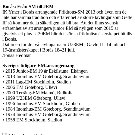
Borås: Från SM till JEM
IK Ymer i Borås arrangerade Friidrotts-SM 2013 och även om de
inte har samma tradition och erfarenhet av större tävlingar som Gefle
IF så kommer detta säkerligen att bli bra. Att det finns svensk
erfarenhet av att arrangera junior-EM så nyligen som 2015 är
givetvis ett plus. U20EM blir det största friidrottsmästerskapet hittills
i Borås.
Datumen för de två tävlingarna är U23EM i Gävle 11–14 juli och
19-årsmästerskapet i Borås 18–21 juli.
/Jonas Hedman
Sveriges tidigare EM-arrangemang
• 2015 Junior-EM 19 år Eskilstuna, Ekängen
• 2013 Inomhus-EM Göteborg, Scandinavium
• 2011 Lag-EM Stockholm, Stadion
• 2006 EM Göteborg, Ullevi
• 2000 Terräng-EM Malmö, Bulltofta
• 1999 U23EM Göteborg, Ullevi
• 1996 Inomhus-EM Stockholm, Globen
• 1984 Inomhus-EM Göteborg, Scandinavium
• 1974 Inomhus-EM Göteborg, Scandinavium
• 1958 EM Stockholm, Stadion