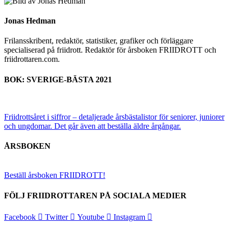
Jonas Hedman
Frilansskribent, redaktör, statistiker, grafiker och förläggare
specialiserad på friidrott. Redaktör för årsboken FRIIDROTT och
friidrottaren.com.
BOK: SVERIGE-BÄSTA 2021
Friidrottsåret i siffror –
detaljerade årsbästalistor för seniorer, juniorer
och ungdomar.
Det går även att beställa äldre årgångar.
ÅRSBOKEN
Beställ årsboken FRIIDROTT!
FÖLJ FRIIDROTTAREN PÅ SOCIALA MEDIER
Facebook
Twitter
Youtube
Instagram