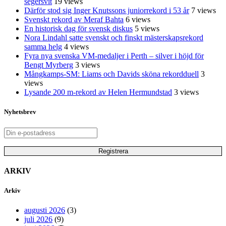
segersvit
19 views
Därför stod sig Inger Knutssons juniorrekord i 53 år
7 views
Svenskt rekord av Meraf Bahta
6 views
En historisk dag för svensk diskus
5 views
Nora Lindahl satte svenskt och finskt mästerskapsrekord
samma helg
4 views
Fyra nya svenska VM-medaljer i Perth – silver i höjd för
Bengt Myrberg
3 views
Mångkamps-SM: Liams och Davids sköna rekordduell
3
views
Lysande 200 m-rekord av Helen Hermundstad
3 views
Nyhetsbrev
ARKIV
Arkiv
augusti 2026
(3)
juli 2026
(9)