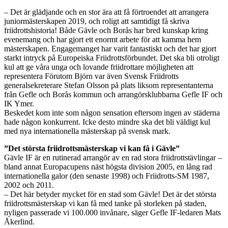
– Det är glädjande och en stor ära att få förtroendet att arrangera
juniormästerskapen 2019, och roligt att samtidigt få skriva
friidrottshistoria! Både Gävle och Borås har bred kunskap kring
evenemang och har gjort ett enormt arbete för att kamma hem
mästerskapen. Engagemanget har varit fantastiskt och det har gjort
starkt intryck på Europeiska Friidrottsförbundet. Det ska bli otroligt
kul att ge våra unga och lovande friidrottare möjligheten att
representera Förutom Björn var även Svensk Friidrotts
generalsekreterare Stefan Olsson på plats liksom representanterna
från Gefle och Borås kommun och arrangörsklubbarna Gefle IF och
IK Ymer.
Beskedet kom inte som någon sensation eftersom ingen av städerna
hade någon konkurrent. Icke desto mindre ska det bli väldigt kul
med nya internationella mästerskap på svensk mark.
”Det största friidrottsmästerskap vi kan få i Gävle”
Gävle IF är en rutinerad arrangör av en rad stora friidrottstävlingar –
bland annat Europacupens näst högsta division 2005, en lång rad
internationella galor (den senaste 1998) och Friidrotts-SM 1987,
2002 och 2011.
– Det här betyder mycket för en stad som Gävle! Det är det största
friidrottsmästerskap vi kan få med tanke på storleken på staden,
nyligen passerade vi 100.000 invånare, säger Gefle IF-ledaren Mats
Åkerlind.