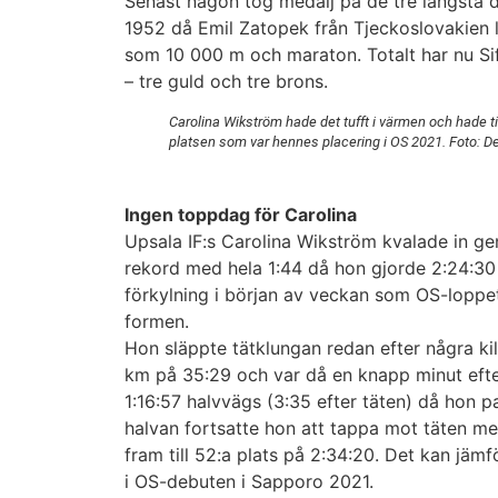
Senast någon tog medalj på de tre längsta d
1952 då Emil Zatopek från Tjeckoslovakien 
som 10 000 m och maraton. Totalt har nu S
– tre guld och tre brons.
Carolina Wikström hade det tufft i värmen och hade til
platsen som var hennes placering i OS 2021. Foto: D
Ingen toppdag för Carolina
Upsala IF:s Carolina Wikström kvalade in ge
rekord med hela 1:44 då hon gjorde 2:24:30 i
förkylning i början av veckan som OS-loppe
formen.
Hon släppte tätklungan redan efter några k
km på 35:29 och var då en knapp minut efte
1:16:57 halvvägs (3:35 efter täten) då hon 
halvan fortsatte hon att tappa mot täten me
fram till 52:a plats på 2:34:20. Det kan jäm
i OS-debuten i Sapporo 2021.