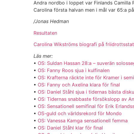
Andra nordbo i loppet var Finlands Camilla 
Carolina första halvan men i mål var 65:a på
/Jonas Hedman
Resultaten
Carolina Wikströms biografi på friidrottsstat
Läs mer:
•
OS: Suldan Hassan 28:a – suverän solosseg
•
OS: Fanny Roos sjua i kulfinalen
•
OS: Krafterna räckte inte för Kramer i semi
•
OS: Fanny och Axelina klara för final
•
OS: Daniel Ståhl sjua i tidernas bästa disku
•
OS: Tidernas snabbaste försökslopp av A
•
OS: Sensationell semifinal för Erik Erlands
•
OS-guld och världsrekord för Mondo
•
OS: Vanessa Kamga sensationell femma
•
OS: Daniel Ståhl klar för final