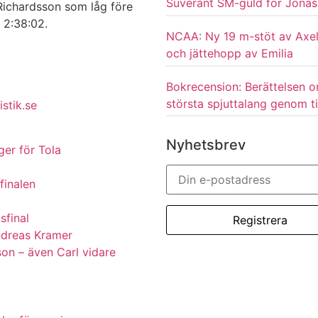
Suveränt SM-guld för Jonas
Richardsson som låg före
 2:38:02.
NCAA: Ny 19 m-stöt av Axel
och jättehopp av Emilia
Bokrecension: Berättelsen 
största spjuttalang genom t
istik.se
Nyhetsbrev
er för Tola
finalen
sfinal
ndreas Kramer
son – även Carl vidare