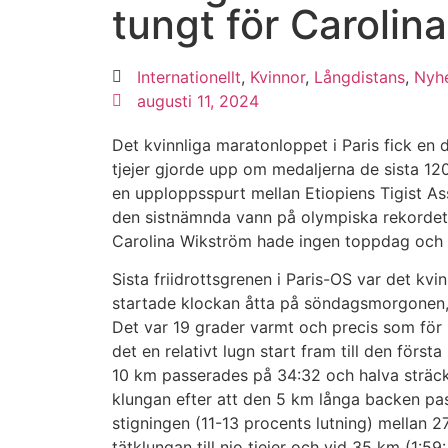
tungt för Carolina
Internationellt
,
Kvinnor
,
Långdistans
,
Nyhe
augusti 11, 2024
Det kvinnliga maratonloppet i Paris fick en 
tjejer gjorde upp om medaljerna de sista 1
en upploppsspurt mellan Etiopiens Tigist A
den sistnämnda vann på olympiska rekordet 
Carolina Wikström hade ingen toppdag och s
Sista friidrottsgrenen i Paris-OS var det kv
startade klockan åtta på söndagsmorgonen, 
Det var 19 grader varmt och precis som för 
det en relativt lugn start fram till den först
10 km passerades på 34:32 och halva sträcka
klungan efter att den 5 km långa backen pass
stigningen (11-13 procents lutning) mellan
tätklungan till nio tjejer och vid 35 km (1:59