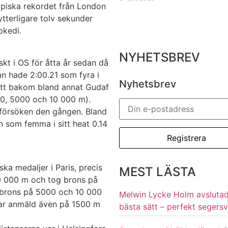
piska rekordet från London
ytterligare tolv sekunder
okedi.
NYHETSBREV
skt i OS för åtta år sedan då
n hade 2:00.21 som fyra i
Nyhetsbrev
itt bakom bland annat Gudaf
00, 5000 och 10 000 m).
 försöken den gången. Bland
 som femma i sitt heat 0.14
ka medaljer i Paris, precis
MEST LÄSTA
0 000 m och tog brons på
 brons på 5000 och 10 000
Melwin Lycke Holm avsluta
var anmäld även på 1500 m
bästa sätt – perfekt segersv