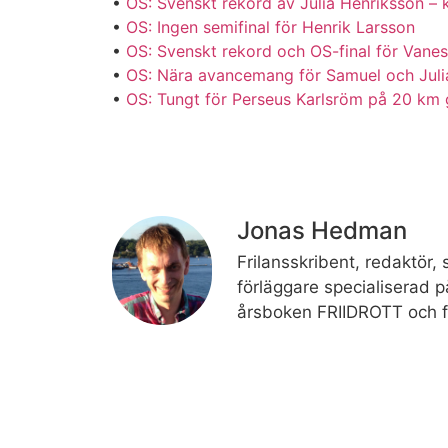
•
OS: Svenskt rekord av Julia Henriksson – k
•
OS: Ingen semifinal för Henrik Larsson
•
OS: Svenskt rekord och OS-final för Van
•
OS: Nära avancemang för Samuel och Juli
•
OS: Tungt för Perseus Karlsröm på 20 km
Jonas Hedman
Frilansskribent, redaktör, s
förläggare specialiserad på
årsboken FRIIDROTT och fr