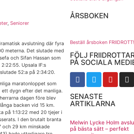
ÅRSBOKEN
ter
,
Seniorer
Beställ årsboken FRIIDROTT
dramatisk avslutning där fyra
200 meterna. Det slutade med
FÖLJ FRIIDROTTA
ssefa och Sifan Hassan som
PÅ SOCIALA MEDI
2:22:55. Upsala IF:s
lutade 52:a på 2:34:20.
innliga maratonloppet som
ett dygn efter det manliga.
SENASTE
herrarna dagen före blev
ARTIKLARNA
a långa backen vid 15 km.
 på 1:13:22 med 20 tjejer i
erats. I den brutalt branta
Melwin Lycke Holm avsl
 27 och 29 km minskade
på bästa sätt – perfekt
:43) hade ytterligare tre