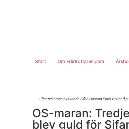
Start
Om Friidrottaren.com
Årsbok
Efter två brons avslutade Sifan Hassan Paris-OS med gu
OS-maran: Tredje
blev guld för Sif