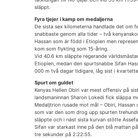
släppt.
Fyra tjejer i kamp om medaljerna
De sista sex kilometerna handlade det om fem
snabbaste genom alla tider – två kenyanskor
Hassan som är född i Etiopien men represen
kom som flykting som 15-åring.
Vid 40.6 km släppte regerande världsmästa
Etiopien, medan den spurtsnabbe Sifan Has
000 m två dagar tidigare, låg sist i kvartette
Spurt om guldet
Kenyas Hellen Obiri var mest offensiv på sis
landsmaninnan Sharon Lokedi fick släppa m
Medaljtrion rusade mot mål – Obiri, Hassan 
som var den som drog upp spurten trehundra
släppte och i näst sista kurvan stötte Asse
Sifan var starkast inne på den blå mattan 
tre sekunder på 2:22:55.