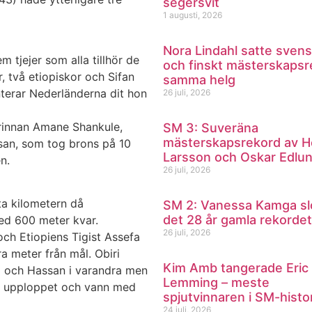
segersvit
1 augusti, 2026
Nora Lindahl satte svens
 tjejer som alla tillhör de
och finskt mästerskapsr
, två etiopiskor och Sifan
samma helg
terar Nederländerna dit hon
26 juli, 2026
rinnan Amane Shankule,
SM 3: Suveräna
mästerskapsrekord av H
san, som tog brons på 10
Larsson och Oskar Edlu
n.
26 juli, 2026
ta kilometern då
SM 2: Vanessa Kamga sl
det 28 år gamla rekordet
ed 600 meter kvar.
26 juli, 2026
och Etiopiens Tigist Assefa
 meter från mål. Obiri
Kim Amb tangerade Eric
fa och Hassan i varandra men
Lemming – meste
på upploppet och vann med
spjutvinnaren i SM-histo
24 juli, 2026