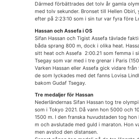
Därmed förbättrades det tolv år gamla olym
med tolv sekunder. Bronset till Hellen Obiri, 
efter på 2:23:10 som i sin tur var fyra före L
Hassan och Assefa i OS
Sifan Hassan och Tigist Assefa tävlade fakti
båda sprang 800 m, dock i olika heat. Hassa
sitt heat och Assefa 2:00.21 som femma i s
Tsegay som var med i tre grenar i Paris (15
Varken Hassan eller Assefa gick vidare från
de som lyckades med det fanns Lovisa Lindh
bakom Gudaf Tsegay.
Tre medaljer för Hassan
Nederländernas Sifan Hassan tog tre olympis
som i Tokyo 2021. Då vann hon 5000 och 1
1500 m. I den franska huvudstaden tog hon
m och avslutade med guld i maraton. Hon 
men avstod den distansen.