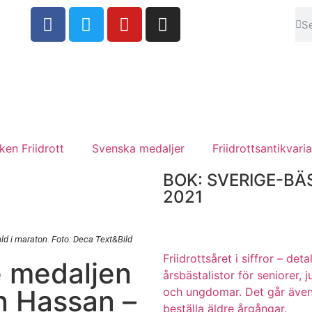
en Friidrott
Svenska medaljer
Friidrottsantikvaria
BOK: SVERIGE-BÄ
2021
ld i maraton. Foto: Deca Text&Bild
Friidrottsåret i siffror –
deta
 medaljen
årsbästalistor för seniorer, j
an Hassan –
och ungdomar.
Det går även
beställa äldre årgångar.