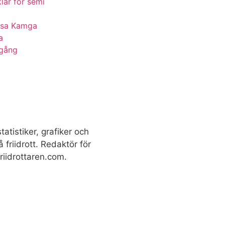
lar för semi
essa Kamga
a
 gång
tatistiker, grafiker och
 friidrott. Redaktör för
iidrottaren.com.