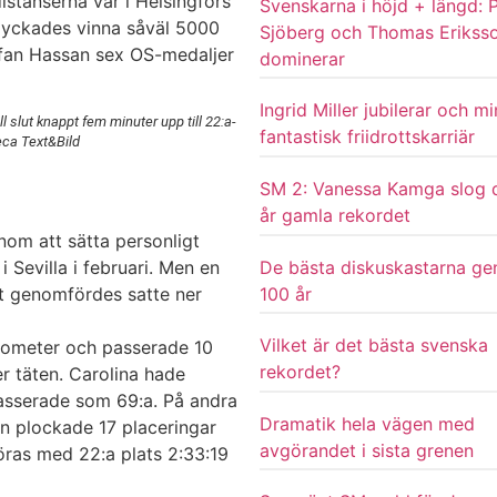
istanserna var i Helsingfors
Svenskarna i höjd + längd: P
lyckades vinna såväl 5000
Sjöberg och Thomas Erikss
ifan Hassan sex OS-medaljer
dominerar
Ingrid Miller jubilerar och m
l slut knappt fem minuter upp till 22:a-
fantastisk friidrottskarriär
eca Text&Bild
SM 2: Vanessa Kamga slog 
år gamla rekordet
nom att sätta personligt
De bästa diskuskastarna g
 Sevilla i februari. Men en
100 år
t genomfördes satte ner
Vilket är det bästa svenska
ilometer och passerade 10
rekordet?
r täten. Carolina hade
passerade som 69:a. På andra
Dramatik hela vägen med
n plockade 17 placeringar
avgörandet i sista grenen
föras med 22:a plats 2:33:19